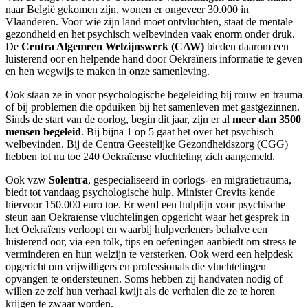
naar België gekomen zijn, wonen er ongeveer 30.000 in
Vlaanderen. Voor wie zijn land moet ontvluchten, staat de mentale
gezondheid en het psychisch welbevinden vaak enorm onder druk.
De
Centra Algemeen Welzijnswerk (CAW)
bieden daarom een
luisterend oor en helpende hand door Oekraïners informatie te geven
en hen wegwijs te maken in onze samenleving.
Ook staan ze in voor psychologische begeleiding bij rouw en trauma
of bij problemen die opduiken bij het samenleven met gastgezinnen.
Sinds de start van de oorlog, begin dit jaar, zijn er al
meer dan 3500
mensen begeleid
. Bij bijna 1 op 5 gaat het over het psychisch
welbevinden. Bij de Centra Geestelijke Gezondheidszorg (CGG)
hebben tot nu toe 240 Oekraïense vluchteling zich aangemeld.
Ook vzw
Solentra
, gespecialiseerd in oorlogs- en migratietrauma,
biedt tot vandaag psychologische hulp. Minister Crevits kende
hiervoor 150.000 euro toe. Er werd een hulplijn voor psychische
steun aan Oekraïense vluchtelingen opgericht waar het gesprek in
het Oekraïens verloopt en waarbij hulpverleners behalve een
luisterend oor, via een tolk, tips en oefeningen aanbiedt om stress te
verminderen en hun welzijn te versterken. Ook werd een helpdesk
opgericht om vrijwilligers en professionals die vluchtelingen
opvangen te ondersteunen. Soms hebben zij handvaten nodig of
willen ze zelf hun verhaal kwijt als de verhalen die ze te horen
krijgen te zwaar worden.