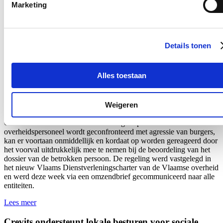
Nieuws
Marketing
Aantal meldingen van agressief of ongewenst gedrag
stijgt fors binnen Vlaamse overheid: nieuwe regeling
Details tonen
dat dossiers tijdelijk kan opschorten in geval van
agressie voortaan van kracht
Alles toestaan
22/07/26
Het aantal meldingen van ongewenst gedrag van derden tegenover
Weigeren
personeelsleden van de Vlaamse overheid
steeg met 60%.
Dat blijkt
uit nieuwe cijfers van Vlaams minister van Bestuurszaken Hilde
Crevits. De minister wil daarom strenger optreden: indien
overheidspersoneel wordt geconfronteerd met agressie van burgers,
kan er voortaan onmiddellijk en kordaat op worden gereageerd door
het voorval uitdrukkelijk mee te nemen bij de beoordeling van het
dossier van de betrokken persoon. De regeling werd vastgelegd in
het nieuw Vlaams Dienstverleningscharter van de Vlaamse overheid
en werd
deze week
via een omzendbrief gecommuniceerd naar alle
entiteiten.
Lees meer
Crevits ondersteunt lokale besturen voor sociale