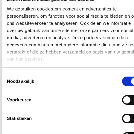
wanneer de situatie daar terug veilig is”, aldus Vlaams
minister van Welzijn en Gezin
Hilde Crevits
.
We gebruiken cookies om content en advertenties te
personaliseren, om functies voor social media te bieden en 
Ook het aanbod voor ontheemden via ‘
1 Gezin, 1 Plan’
binnen de
jeugdhulp werd versterkt. Het gaat over specifieke ondersteuning
ons websiteverkeer te analyseren. Ook delen we informatie
en begeleiding voor gezinnen in moeilijke omstandigheden. Eind
over uw gebruik van onze site met onze partners voor social
januari hebben 132 gezinnen zich aangemeld, voor 70 gezinnen
media, adverteren en analyse. Deze partners kunnen deze
werd er uiteindelijk een begeleidend traject opgestart.
gegevens combineren met andere informatie die u aan ze he
Blijf op de hoogte
verstrekt of die ze hebben verzameld op basis van uw gebru
van hun services.
Ontvang mijn nieuwsbrief.
E-mailadres
Toestemmingsselectie
Postcode
Noodzakelijk
Ja, ik wens de nieuwsbrief van Hilde Crevits te ontvangen op
Voorkeuren
bovenstaand mailadres*
Klik
hier
om de privacyvoorwaarden te raadplegen
Statistieken