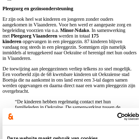
Pleegzorg en gezinsondersteuning
Er zijn ook heel wat kinderen en jongeren zonder ouders
aangekomen in Vlaanderen. Voor hen werd er aangepaste zorg en
begeleiding voorzien via o.a.
Minor-Ndako
. In samenwerking
met
Pleegzorg Vlaanderen
werden in totaal
175
kinderen
opgevangen in een pleeggezin. 87 kinderen blijven
vandaag nog steeds in een pleeggezin. Sommigen zijn namelijk
inmiddels al teruggekeerd naar Oekraïne of herenigd met hun ouders
in Vlaanderen.
De toewijzing aan pleeggezinnen verliep telkens zo snel mogelijk.
Een voorbeeld zijn de 68 kwetsbare kinderen uit Oekraïense stad
Boetsja die na aankomst in ons land eerst een 3-tal dagen samen
werden opgevangen en daarna direct naar een warm pleeggezin zijn
overgebracht.
“De kinderen hebben regelmatig contact met hun
familieleden in Oekraïne. De samenwerking tussen de
pleegouders en de ouders is erg constructief en
verbindend. De kinderen lopen school, of volgen
digitaal les vanuit Oekraïne. Ik ben enorm dankbaar
voor het engagement van de vele pleeggezinnen. Het
voornemen blijft wel om terug te keren naar Oekraïne
Deze website maakt gebruik van cookies