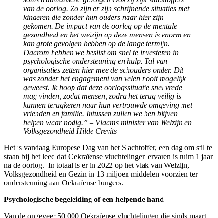
van de oorlog. Zo zijn er zijn schrijnende situaties met
kinderen die zonder hun ouders naar hier zijn
gekomen. De impact van de oorlog op de mentale
gezondheid en het welzijn op deze mensen is enorm en
kan grote gevolgen hebben op de lange termijn.
Daarom hebben we beslist om snel te investeren in
psychologische ondersteuning en hulp. Tal van
organisaties zetten hier mee de schouders onder. Dit
was zonder het engagement van velen nooit mogelijk
geweest. Ik hoop dat deze oorlogssituatie snel vrede
mag vinden, zodat mensen, zodra het terug veilig is,
kunnen terugkeren naar hun vertrouwde omgeving met
vrienden en familie. Intussen zullen we hen blijven
helpen waar nodig.” – Vlaams minister van Welzijn en
Volksgezondheid Hilde Crevits
Het is vandaag Europese Dag van het Slachtoffer, een dag om stil te
staan bij het leed dat Oekraïense vluchtelingen ervaren is ruim 1 jaar
na de oorlog. In totaal is er in 2022 op het vlak van Welzijn,
Volksgezondheid en Gezin in 13 miljoen middelen voorzien ter
ondersteuning aan Oekraïense burgers.
Psychologische begeleiding of een helpende hand
Van de ongeveer 50.000 Oekraïense vluchtelingen die sinds maart