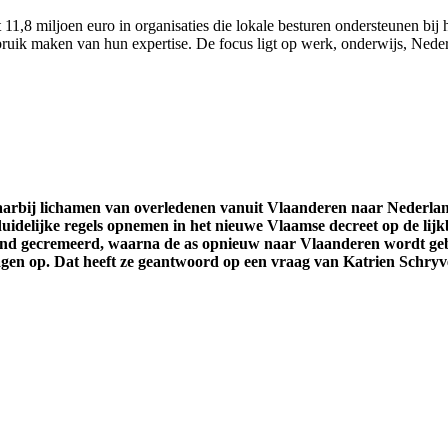
11,8 miljoen euro in organisaties die lokale besturen ondersteunen bij h
uik maken van hun expertise. De focus ligt op werk, onderwijs, Nederl
waarbij lichamen van overledenen vanuit Vlaanderen naar Nederl
uidelijke regels opnemen in het nieuwe Vlaamse decreet op de lijk
and gecremeerd, waarna de as opnieuw naar Vlaanderen wordt gebr
ragen op. Dat heeft ze geantwoord op een vraag van Katrien Schryv