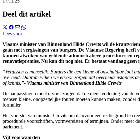
17/11/25
Deel dit artikel
Lees voor
Vlaams minister van Binnenland Hilde Crevits wil de krantvriend
gaan
met vergissingen van burgers. De Vlaamse Regering heeft vri
kunnen afwijken van geldende administratieve procedures en rege
renovatiepremies. Nu kan dit nog niet. Er bestaat vandaag geen re
“Vergissen is menselijk. Burgers die een kleine of onschuldige fout m
overheid. Daarom willen we ervoor zorgen dat overheidsinstanties de m
of kennis.”-
Vlaams minister van Binnenland Hilde Crevits
De aanpassingen moet ervoor zorgen dat de dienstverlening van de ver
mensen kleine, onopzettelijke fouten moeten kunnen maken, zonder dat
formulier.
Het voorstel van minister Crevits om daarvoor een rechtsgrond te creë
procedurele voorschriften, vormvereisten of termijnen. Onder meer 
parlement.
Vijf voorwaarden