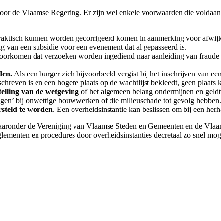
door de Vlaamse Regering. Er zijn wel enkele voorwaarden die voldaan
praktisch kunnen worden gecorrigeerd komen in aanmerking voor afwijkin
g van een subsidie voor een evenement dat al gepasseerd is.
voorkomen dat verzoeken worden ingediend naar aanleiding van fraude 
den.
Als een burger zich bijvoorbeeld vergist bij het inschrijven van ee
schreven is en een hogere plaats op de wachtlijst bekleedt, geen plaats kr
telling van de wetgeving
of het algemeen belang ondermijnen en geldt d
ngen’ bij onwettige bouwwerken of die milieuschade tot gevolg hebben. 
rsteld te worden
. Een overheidsinstantie kan beslissen om bij een herh
waaronder de Vereniging van Vlaamse Steden en Gemeenten en de Vlaa
glementen en procedures door overheidsinstanties decretaal zo snel mog