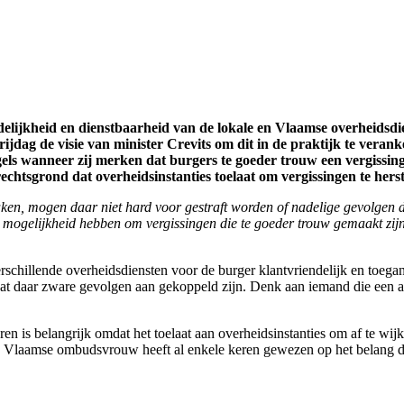
elijkheid en dienstbaarheid van de
lokale en Vlaamse overheidsdi
jdag de visie van minister Crevits om dit in de praktijk te verank
ls wanneer zij merken dat burgers te goeder trouw een vergissing
chtsgrond dat overheidsinstanties toelaat om vergissingen te herst
aken, mogen daar niet hard voor gestraft worden of nadelige gevolgen do
ogelijkheid hebben om vergissingen die te goeder trouw gemaakt zijn te
schillende overheidsdiensten voor de burger klantvriendelijk en toegan
 daar zware gevolgen aan gekoppeld zijn. Denk aan iemand die een attes
ren is belangrijk omdat het toelaat aan overheidsinstanties om af te wij
de Vlaamse ombudsvrouw heeft al enkele keren gewezen op het belang d