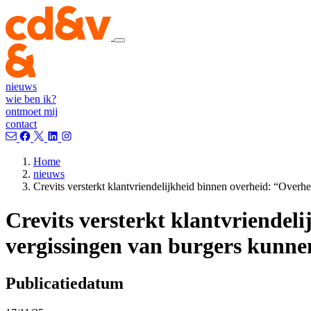
nieuws
wie ben ik?
ontmoet mij
contact
Home
nieuws
Crevits versterkt klantvriendelijkheid binnen overheid: “Overhe
Crevits versterkt klantvriendel
vergissingen van burgers kunnen
Publicatiedatum