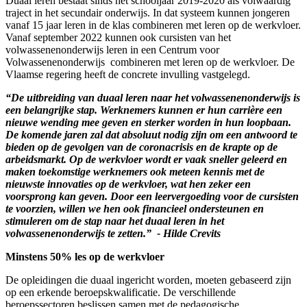
Duaal leren bestaat sinds het schooljaar 2019-2020 als volwaardig
traject in het secundair onderwijs. In dat systeem kunnen jongeren
vanaf 15 jaar leren in de klas combineren met leren op de werkvloer.
Vanaf september 2022 kunnen ook cursisten van het
volwassenenonderwijs leren in een Centrum voor
Volwassenenonderwijs combineren met leren op de werkvloer. De
Vlaamse regering heeft de concrete invulling vastgelegd.
“
De uitbreiding van duaal leren naar het volwassenenonderwijs is
een belangrijke stap. Werknemers kunnen er hun carrière een
nieuwe wending mee geven en sterker worden in hun loopbaan.
De komende jaren zal dat absoluut nodig zijn om een antwoord te
bieden op de gevolgen van de coronacrisis en de krapte op de
arbeidsmarkt. Op de werkvloer wordt er vaak sneller geleerd en
maken toekomstige werknemers ook meteen kennis met de
nieuwste innovaties op de werkvloer, wat hen zeker een
voorsprong kan geven. Door een leervergoeding voor de cursisten
te voorzien, willen we hen ook financieel ondersteunen en
stimuleren om de stap naar het duaal leren in het
volwassenenonderwijs te zetten.”
- Hilde Crevits
Minstens 50% les op de werkvloer
De opleidingen die duaal ingericht worden, moeten gebaseerd zijn
op een erkende beroepskwalificatie. De verschillende
beroepssectoren beslissen samen met de pedagogische