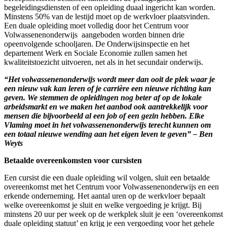
begeleidingsdiensten of een opleiding duaal ingericht kan worden.
Minstens 50% van de lestijd moet op de werkvloer plaatsvinden.
Een duale opleiding moet volledig door het Centrum voor
Volwassenenonderwijs aangeboden worden binnen drie
opeenvolgende schooljaren. De Onderwijsinspectie en het
departement Werk en Sociale Economie zullen samen het
kwaliteitstoezicht uitvoeren, net als in het secundair onderwijs.
“Het volwassenenonderwijs wordt meer dan ooit de plek waar je
een nieuw vak kan leren of je carrière een nieuwe richting kan
geven. We stemmen de opleidingen nog beter af op de lokale
arbeidsmarkt en we maken het aanbod ook aantrekkelijk voor
mensen die bijvoorbeeld al een job of een gezin hebben. Elke
Vlaming moet in het volwassenenonderwijs terecht kunnen om
een totaal nieuwe wending aan het eigen leven te geven” – Ben
Weyts
Betaalde overeenkomsten voor cursisten
Een cursist die een duale opleiding wil volgen, sluit een betaalde
overeenkomst met het Centrum voor Volwassenenonderwijs en een
erkende onderneming. Het aantal uren op de werkvloer bepaalt
welke overeenkomst je sluit en welke vergoeding je krijgt. Bij
minstens 20 uur per week op de werkplek sluit je een ‘overeenkomst
duale opleiding statuut’ en krijg je een vergoeding voor het gehele