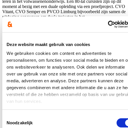
leren in het volwassenenonderwijs. Een 80-tal cursisten zijn op dit
moment al bezig met een duale opleiding via een proefproject. CVO
Vitant, CVO Semper en PVCO Limburg bijvoorbeeld zijn samen de
uitdaging aangegaan om duale trajecten in het
volwassenenonderwijs te ontwikkelen en te organiseren voor de
opleidingen Transport- en logistiek medewerker, Elektromecanicien
en Medisch Administratief Assistent. Dergelijke opleidingen kennen
succes, vertelt Paul Buyens van CVO Vitant:
“Samen met onze 2
partner CVO, sectoren, bedrijven en organisaties gaan we aan de
Deze website maakt gebruik van cookies
slag om duaal leren verder in het volwassenenonderwijs te
implementeren. In ons vorige proefproject duaal leren voor
We gebruiken cookies om content en advertenties te
Elektromecanicien en Transport- en logistiek medewerker waren er
personaliseren, om functies voor social media te bieden en 
in totaal 70 cursisten ingeschreven, waarvan ondertussen al 44
ons websiteverkeer te analyseren. Ook delen we informatie
cursisten zijn afgestudeerd. Zo hebben we diverse cursisten
succesvol begeleid in het CVO en op de werkplek - werkenden,
over uw gebruik van onze site met onze partners voor social
werkzoekenden, schoolverlaters, mensen die een diploma secundair
media, adverteren en analyse. Deze partners kunnen deze
onderwijs wilden behalen of zich wilden opwerken of heroriënteren.
gegevens combineren met andere informatie die u aan ze he
De mix leren in het CVO en op de werkplek werkt motiverend: de
cursist leert competenties aan in een cvo en op de werkplek, wordt
verstrekt of die ze hebben verzameld op basis van uw gebru
intensief begeleid, staat met beide voeten in de realiteit en ervaart zo
van hun services.
wat een beroep inhoudt, wat een plus is bij het (her)intreden op de
arbeidsmarkt. Tegelijkertijd wordt er heel wat knowhow gedeeld
tussen onderwijs en arbeidsmarkt, wat verrijkend is voor beide
Toestemmingsselectie
actoren.”
Noodzakelijk