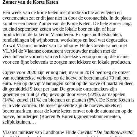
Zomer van de Korte Keten
Een week van de korte keten met drukbezochte activiteiten en
evenementen zat er dit jaar niet in door de coronacrisis. In de plaats
komt er een heuse Zomer van de Korte Keten. De hele zomer lang,
tot eind september, zetten we de lokale boer en zijn of haar
producten in de kijker in Vlaanderen. Er zijn smulfietstochten,
rondleidingen bij wijnboeren, workshops en heel wat degustaties.
Zo wil Vlaams minister van Landbouw Hilde Crevits samen met
VLAM de Vlaamse consument vertrouwder maken met de
verschillende vormen van rechtstreekse verkoop om op die manier
voor een fijne belevenis te zorgen met lekkere en lokale producten.
Cijfers voor 2020 zijn er nog niet, maar in 2019 bedroeg de omzet
van rechtstreekse verkoop op de hoeve of boerenmarkt 70 miljoen
euro. Eén op de vijf Vlamingen kocht op de hoeve of markt en deed
dit gemiddeld 9 keer per jaar. De grootste omzetmakers zijn
groenten en fruit (35%), gevolgd door vlees (22%), aardappelen
(14%), zuivel (11%) en bloemen en planten (6%). De Korte Keten is
er in vele vormen. De meest gekende zijn de hoevewinkels en
boerenmarkten, maar de korte keten omvat ook de automaten op de
hoeve, buurderijen (Boeren & Buren), groenteabonnementen,
zelfpluktuinen,…
Vlaams minister van Landbouw Hilde Crevits:
“De landbouwsector