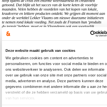
heeft tijdens de crisis een enorme weerbaarheid én creativiteit
getoond. Dat blijkt uit het succes van de korte keten de voorbije
maanden. Velen hebben de voordelen van het kopen van lokale,
kraakverse en lekkere producten ontdekt. We grijpen dit moment aan
onder de werktitel Lekker Vlaams om nieuwe duurzame initiatieven
te nemen rond lokale voeding. Net zoals de Fransen hun ‘produits
du terroir’ hebben, moet er in Vlaanderen ook een soortgelijk
chauvinisme ontstaan over onze lekkere Vlaamse producten, recht
van ’t veld.”
Blijf op de hoogte
Deze website maakt gebruik van cookies
Ontvang mijn nieuwsbrief.
We gebruiken cookies om content en advertenties te
personaliseren, om functies voor social media te bieden en 
E-mailadres
Postcode
ons websiteverkeer te analyseren. Ook delen we informatie
over uw gebruik van onze site met onze partners voor social
media, adverteren en analyse. Deze partners kunnen deze
Ja, ik wens de nieuwsbrief van Hilde Crevits te ontvangen op
bovenstaand mailadres*
gegevens combineren met andere informatie die u aan ze he
verstrekt of die ze hebben verzameld op basis van uw gebru
Klik
hier
om de privacyvoorwaarden te raadplegen
van hun services.