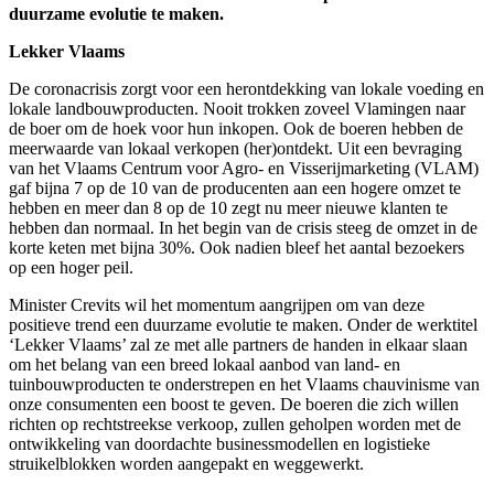
duurzame evolutie te maken.
Lekker Vlaams
De coronacrisis zorgt voor een herontdekking van lokale voeding en
lokale landbouwproducten. Nooit trokken zoveel Vlamingen naar
de boer om de hoek voor hun inkopen. Ook de boeren hebben de
meerwaarde van lokaal verkopen (her)ontdekt. Uit een bevraging
van het Vlaams Centrum voor Agro- en Visserijmarketing (VLAM)
gaf bijna 7 op de 10 van de producenten aan een hogere omzet te
hebben en meer dan 8 op de 10 zegt nu meer nieuwe klanten te
hebben dan normaal. In het begin van de crisis steeg de omzet in de
korte keten met bijna 30%. Ook nadien bleef het aantal bezoekers
op een hoger peil.
Minister Crevits wil het momentum aangrijpen om van deze
positieve trend een duurzame evolutie te maken. Onder de werktitel
‘Lekker Vlaams’ zal ze met alle partners de handen in elkaar slaan
om het belang van een breed lokaal aanbod van land- en
tuinbouwproducten te onderstrepen en het Vlaams chauvinisme van
onze consumenten een boost te geven. De boeren die zich willen
richten op rechtstreekse verkoop, zullen geholpen worden met de
ontwikkeling van doordachte businessmodellen en logistieke
struikelblokken worden aangepakt en weggewerkt.