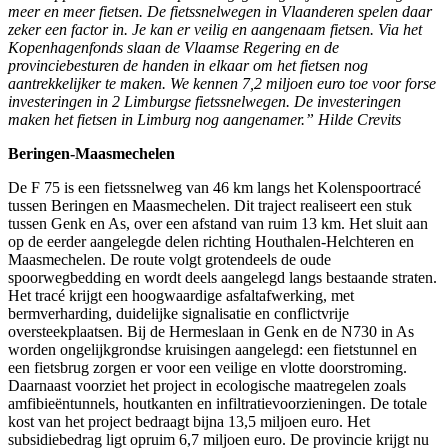
meer en meer fietsen. De fietssnelwegen in Vlaanderen spelen daar
zeker een factor in. Je kan er veilig en aangenaam fietsen. Via het
Kopenhagenfonds slaan de Vlaamse Regering en de
provinciebesturen de handen in elkaar om het fietsen nog
aantrekkelijker te maken. We kennen 7,2 miljoen euro toe voor forse
investeringen in 2 Limburgse fietssnelwegen. De investeringen
maken het fietsen in Limburg nog aangenamer.” Hilde Crevits
Beringen-Maasmechelen
De F 75 is een fietssnelweg van 46 km langs het Kolenspoortracé
tussen Beringen en Maasmechelen. Dit traject realiseert een stuk
tussen Genk en As, over een afstand van ruim 13 km. Het sluit aan
op de eerder aangelegde delen richting Houthalen-Helchteren en
Maasmechelen. De route volgt grotendeels de oude
spoorwegbedding en wordt deels aangelegd langs bestaande straten.
Het tracé krijgt een hoogwaardige asfaltafwerking, met
bermverharding, duidelijke signalisatie en conflictvrije
oversteekplaatsen. Bij de Hermeslaan in Genk en de N730 in As
worden ongelijkgrondse kruisingen aangelegd: een fietstunnel en
een fietsbrug zorgen er voor een veilige en vlotte doorstroming.
Daarnaast voorziet het project in ecologische maatregelen zoals
amfibieëntunnels, houtkanten en infiltratievoorzieningen. De totale
kost van het project bedraagt bijna 13,5 miljoen euro. Het
subsidiebedrag ligt opruim 6,7 miljoen euro. De provincie krijgt nu