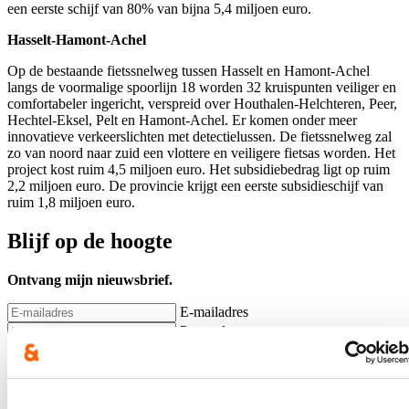
een eerste schijf van 80% van bijna 5,4 miljoen euro.
Hasselt-Hamont-Achel
Op de bestaande fietssnelweg tussen Hasselt en Hamont-Achel
langs de voormalige spoorlijn 18 worden 32 kruispunten veiliger en
comfortabeler ingericht, verspreid over Houthalen-Helchteren, Peer,
Hechtel-Eksel, Pelt en Hamont-Achel. Er komen onder meer
innovatieve verkeerslichten met detectielussen. De fietssnelweg zal
zo van noord naar zuid een vlottere en veiligere fietsas worden. Het
project kost ruim 4,5 miljoen euro. Het subsidiebedrag ligt op ruim
2,2 miljoen euro. De provincie krijgt een eerste subsidieschijf van
ruim 1,8 miljoen euro.
Blijf op de hoogte
Ontvang mijn nieuwsbrief.
E-mailadres
Postcode
Ja, ik wens de nieuwsbrief van Hilde Crevits te ontvangen op
bovenstaand mailadres*