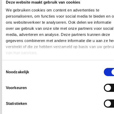
Deze website maakt gebruik van cookies
Klik
hier
om de privacyvoorwaarden te raadplegen
We gebruiken cookies om content en advertenties te
personaliseren, om functies voor social media te bieden en 
ons websiteverkeer te analyseren. Ook delen we informatie
Nieuws
over uw gebruik van onze site met onze partners voor social
media, adverteren en analyse. Deze partners kunnen deze
Aantal meldingen van agressief of ongewenst gedrag
gegevens combineren met andere informatie die u aan ze he
stijgt fors binnen Vlaamse overheid: nieuwe regeling
verstrekt of die ze hebben verzameld op basis van uw gebru
dat dossiers tijdelijk kan opschorten in geval van
van hun services.
agressie voortaan van kracht
22/07/26
Toestemmingsselectie
Noodzakelijk
Het aantal meldingen van ongewenst gedrag van derden tegenover
personeelsleden van de Vlaamse overheid
steeg met 60%.
Dat blijkt
uit nieuwe cijfers van Vlaams minister van Bestuurszaken Hilde
Crevits. De minister wil daarom strenger optreden: indien
Voorkeuren
overheidspersoneel wordt geconfronteerd met agressie van burgers,
kan er voortaan onmiddellijk en kordaat op worden gereageerd door
het voorval uitdrukkelijk mee te nemen bij de beoordeling van het
Statistieken
dossier van de betrokken persoon. De regeling werd vastgelegd in
het nieuw Vlaams Dienstverleningscharter van de Vlaamse overheid
en werd
deze week
via een omzendbrief gecommuniceerd naar alle