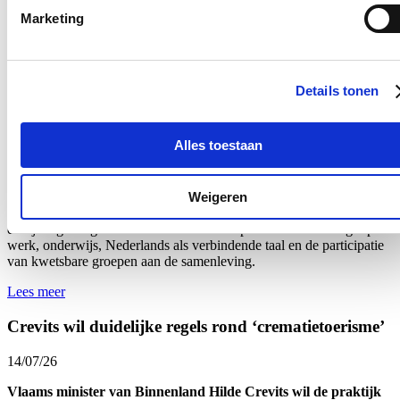
entiteiten.
Marketing
Lees meer
Crevits ondersteunt lokale besturen voor sociale
Details tonen
cohesie en betere integratie
17/07/26
Alles toestaan
Vlaams minister van Integratie en Inburgering Hilde Crevits
investeert 11,8 miljoen euro in organisaties die lokale besturen
Weigeren
ondersteunen bij het versterken van de lokale sociale cohesie en
integratie. Alle Vlaamse steden en gemeenten kunnen de komende
drie jaar gratis gebruik maken van hun expertise. De focus ligt op
werk, onderwijs, Nederlands als verbindende taal en de participatie
van kwetsbare groepen aan de samenleving.
Lees meer
Crevits wil duidelijke regels rond ‘crematietoerisme’
14/07/26
Vlaams minister van Binnenland Hilde Crevits wil de praktijk