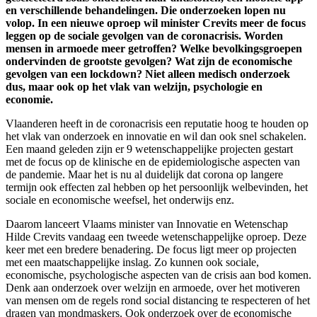
en verschillende behandelingen. Die onderzoeken lopen nu
volop. In een nieuwe oproep wil minister Crevits meer de focus
leggen op de sociale gevolgen van de coronacrisis. Worden
mensen in armoede meer getroffen? Welke bevolkingsgroepen
ondervinden de grootste gevolgen? Wat zijn de economische
gevolgen van een lockdown? Niet alleen medisch onderzoek
dus, maar ook op het vlak van welzijn, psychologie en
economie.
Vlaanderen heeft in de coronacrisis een reputatie hoog te houden op
het vlak van onderzoek en innovatie en wil dan ook snel schakelen.
Een maand geleden zijn er 9 wetenschappelijke projecten gestart
met de focus op de klinische en de epidemiologische aspecten van
de pandemie. Maar het is nu al duidelijk dat corona op langere
termijn ook effecten zal hebben op het persoonlijk welbevinden, het
sociale en economische weefsel, het onderwijs enz.
Daarom lanceert Vlaams minister van Innovatie en Wetenschap
Hilde Crevits vandaag een tweede wetenschappelijke oproep. Deze
keer met een bredere benadering. De focus ligt meer op projecten
met een maatschappelijke inslag. Zo kunnen ook sociale,
economische, psychologische aspecten van de crisis aan bod komen.
Denk aan onderzoek over welzijn en armoede, over het motiveren
van mensen om de regels rond social distancing te respecteren of het
dragen van mondmaskers. Ook onderzoek over de economische