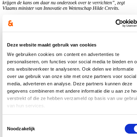
krijgen de kans om daar nu onderzoek over te verrichten”, zegt
Vlaams minister van Innovatie en Wetenschap Hilde Crevits.
Blijf op de hoogte
Ontvang mijn nieuwsbrief.
Deze website maakt gebruik van cookies
E-mailadres
Postcode
We gebruiken cookies om content en advertenties te
personaliseren, om functies voor social media te bieden en 
Ja, ik wens de nieuwsbrief van Hilde Crevits te ontvangen op
ons websiteverkeer te analyseren. Ook delen we informatie
bovenstaand mailadres*
over uw gebruik van onze site met onze partners voor social
media, adverteren en analyse. Deze partners kunnen deze
Klik
hier
om de privacyvoorwaarden te raadplegen
gegevens combineren met andere informatie die u aan ze he
verstrekt of die ze hebben verzameld op basis van uw gebru
van hun services.
Nieuws
Aantal meldingen van agressief of ongewenst gedrag
Toestemmingsselectie
stijgt fors binnen Vlaamse overheid: nieuwe regeling
Noodzakelijk
dat dossiers tijdelijk kan opschorten in geval van