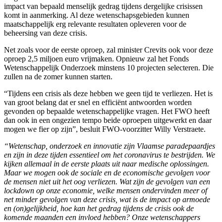
impact van bepaald menselijk gedrag tijdens dergelijke crisissen
komt in aanmerking. Al deze wetenschapsgebieden kunnen
maatschappelijk erg relevante resultaten opleveren voor de
beheersing van deze crisis.
Net zoals voor de eerste oproep, zal minister Crevits ook voor deze
oproep 2,5 miljoen euro vrijmaken. Opnieuw zal het Fonds
Wetenschappelijk Onderzoek minstens 10 projecten selecteren. Die
zullen na de zomer kunnen starten.
“Tijdens een crisis als deze hebben we geen tijd te verliezen. Het is
van groot belang dat er snel en efficiënt antwoorden worden
gevonden op bepaalde wetenschappelijke vragen. Het FWO heeft
dan ook in een ongezien tempo beide oproepen uitgewerkt en daar
mogen we fier op zijn”, besluit FWO-voorzitter Willy Verstraete.
“Wetenschap, onderzoek en innovatie zijn Vlaamse paradepaardjes
en zijn in deze tijden essentieel om het coronavirus te bestrijden. We
kijken allemaal in de eerste plaats uit naar medische oplossingen.
Maar we mogen ook de sociale en de economische gevolgen voor
de mensen niet uit het oog verliezen. Wat zijn de gevolgen van een
lockdown op onze economie, welke mensen ondervinden meer of
net minder gevolgen van deze crisis, wat is de impact op armoede
en (on)gelijkheid, hoe kan het gedrag tijdens de crisis ook de
komende maanden een invloed hebben? Onze wetenschappers