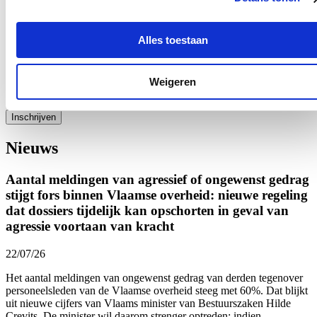
E-mailadres
Postcode
Alles toestaan
Ja, ik wens de nieuwsbrief van Hilde Crevits te ontvangen op
bovenstaand mailadres*
Weigeren
Klik
hier
om de privacyvoorwaarden te raadplegen
Nieuws
Aantal meldingen van agressief of ongewenst gedrag
stijgt fors binnen Vlaamse overheid: nieuwe regeling
dat dossiers tijdelijk kan opschorten in geval van
agressie voortaan van kracht
22/07/26
Het aantal meldingen van ongewenst gedrag van derden tegenover
personeelsleden van de Vlaamse overheid
steeg met 60%.
Dat blijkt
uit nieuwe cijfers van Vlaams minister van Bestuurszaken Hilde
Crevits. De minister wil daarom strenger optreden: indien