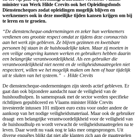
minister van Werk Hilde Crevits ook het Opleidingsfonds
Dienstencheques zodat opleidingen mogelijk blijven en
werknemers ook in deze moeilijke tijden kansen krijgen om bij
te leren en te groeien.
“De dienstencheque-ondernemingen en zeker hun werknemers
verdienen ons grootste respect omdat ze tijdens deze coronacrisis
aan het werk zijn gebleven. Ze blijven gezinnen en kwetsbare
personen bij staan in de huishoudelijke taken. Maar zij moeten in
een veilige omgeving kunnen werken en gebruikers hebben daarin
een belangrijke verantwoordelijkheid. Als een gebruiker die
verantwoordelijkheid niet neemt en de veiligheidsmaatregelen niet
respecteert, willen we het mogelijk maken om hem of haar tijdelijk
uit te sluiten van het systeem.” - Hilde Crevits
De dienstencheque-ondernemingen zijn steeds actief gebleven. Er
gaat dan ook bijzondere aandacht naar de veiligheid van de
huishoudhulpen. In samenspraak met de sector werden specifieke
richtlijnen gepubliceerd en Vlaams minister Hilde Crevits
investeerde intussen 101 miljoen euro extra voor onder andere de
aankoop van het nodige veiligheidsmateriaal. Maar ook de gebruiker
draagt een belangrijke verantwoordelijkheid voor de veiligheid van
de huishoudhulp en wordt verwacht de veiligheidsmaatregelen na te
leven. Daar wordt nu vaak nog te laks mee omgesprongen. Uit
diverse enquêtes blijkt dat niet alle klanten zich aan de maatregelen