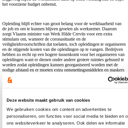
het voorziene budget onbenut.
Opleiding blijft echter van groot belang voor de werkbaarheid van
de job en om te kunnen blijven groeien als werknemer. Daarom
zorgt Vlaams minister van Werk Hilde Crevits voor een extra
stimulans om, wanneer de coronasituatie en de
veiligheidsvoorschriften dat toelaten, toch opleidingen te organiseren
en de stijgende kosten van die opleidingen op te vangen. Bedrijven
hebben zo recht op een hogere tussenkomt voor het organiseren van
opleidingen want er dienen onder andere grotere ruimtes gehuurd te
worden zodat opleidingen kunnen georganiseerd worden met de
nodige afstand en er moeten extra ontsmettingsmiddelen en maskers
aangekocht worden.
De terugbetaling van de loonkost bij een interne en externe vorming
wordt opgetrokken tot 20 euro per uur opleiding, in plaats van de
Deze website maakt gebruik van cookies
14,50 euro die tot op heden werd betaald. Daarnaast wordt de
We gebruiken cookies om content en advertenties te
vergoeding voor de omkaderingskosten bij een interne vorming
opgetrokken van 10 euro voor een halve dag naar 50 euro voor een
personaliseren, om functies voor social media te bieden en 
halve dag. Tot slot wordt het plafond voor externe opleidingen
ons websiteverkeer te analyseren. Ook delen we informatie
opgetrokken van 100 euro naar 150 euro per deelnemer per dag,