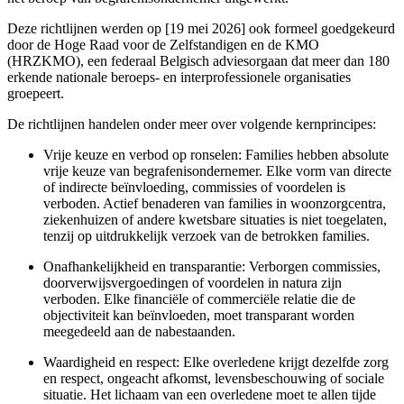
Deze richtlijnen werden op [19 mei 2026] ook formeel goedgekeurd
door de Hoge Raad voor de Zelfstandigen en de KMO
(HRZKMO), een federaal Belgisch adviesorgaan dat meer dan 180
erkende nationale beroeps- en interprofessionele organisaties
groepeert.
De richtlijnen handelen onder meer over volgende kernprincipes:
Vrije keuze
en
verbod op ronselen
: Families hebben absolute
vrije keuze van begrafenisondernemer. Elke vorm van directe
of indirecte beïnvloeding, commissies of voordelen is
verboden. Actief benaderen van families in woonzorgcentra,
ziekenhuizen of andere kwetsbare situaties is niet toegelaten,
tenzij op uitdrukkelijk verzoek van de betrokken families.
Onafhankelijkheid en transparantie
: Verborgen commissies,
doorverwijsvergoedingen of voordelen in natura zijn
verboden. Elke financiële of commerciële relatie die de
objectiviteit kan beïnvloeden, moet transparant worden
meegedeeld aan de nabestaanden.
Waardigheid en respect:
Elke overledene krijgt dezelfde zorg
en respect, ongeacht afkomst, levensbeschouwing of sociale
situatie. Het lichaam van een overledene moet te allen tijde