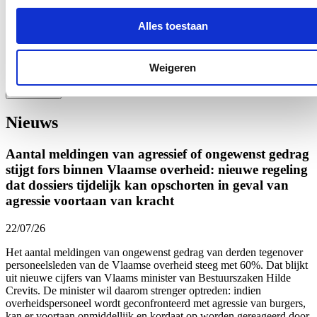
Alles toestaan
Ja, ik wens de nieuwsbrief van Hilde Crevits te ontvangen op
bovenstaand mailadres*
Klik
hier
om de privacyvoorwaarden te raadplegen
Weigeren
Nieuws
Aantal meldingen van agressief of ongewenst gedrag
stijgt fors binnen Vlaamse overheid: nieuwe regeling
dat dossiers tijdelijk kan opschorten in geval van
agressie voortaan van kracht
22/07/26
Het aantal meldingen van ongewenst gedrag van derden tegenover
personeelsleden van de Vlaamse overheid
steeg met 60%.
Dat blijkt
uit nieuwe cijfers van Vlaams minister van Bestuurszaken Hilde
Crevits. De minister wil daarom strenger optreden: indien
overheidspersoneel wordt geconfronteerd met agressie van burgers,
kan er voortaan onmiddellijk en kordaat op worden gereageerd door