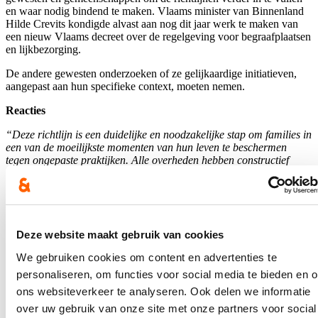
en waar nodig bindend te maken. Vlaams minister van Binnenland
Hilde Crevits kondigde alvast aan nog dit jaar werk te maken van
een nieuw Vlaams decreet over de regelgeving voor begraafplaatsen
en lijkbezorging.
De andere gewesten onderzoeken of ze gelijkaardige initiatieven,
aangepast aan hun specifieke context, moeten nemen.
Reacties
“Deze richtlijn is een duidelijke en noodzakelijke stap om families in
een van de moeilijkste momenten van hun leven te beschermen
tegen ongepaste praktijken. Alle overheden hebben constructief
samengewerkt om tot dit resultaat te komen. Samen zetten we in op
meer respect, transparantie en professionaliteit in de sector.”
-
Eléonore Simonet, federaal minister van Middenstand, Zelfstandigen
en KMO’s
Deze website maakt gebruik van cookies
“Na de misstanden die de voorbije periode aan het licht kwamen in
Vlaanderen, werd duidelijk dat het huidige regelgevend kader niet
We gebruiken cookies om content en advertenties te
langer volstaat. Daarom werk ik aan een nieuw Vlaams decreet op
de lijkbezorging waarbij de waardige omgang met overledenen, de
personaliseren, om functies voor social media te bieden en 
rechten van nabestaanden, transparantie over de kosten en de
ons websiteverkeer te analyseren. Ook delen we informatie
kwaliteit van de dienstverlening centraal staan. Tegelijk heb ik
over uw gebruik van onze site met onze partners voor social
aangedrongen om interfederaal samen met de uitvaartsector werk te