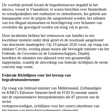
De voorbije periode kwam de begrafenissector negatief in het
nieuws, vooral in Vlaanderen: er waren berichten over fluisterdeals
en ronselpraktijken met rusthuizen en ziekenhuizen, het gebrek aan
transparantie over de prijzen die aangerekend werden, het uitbaten
van een illegaal mortuarium en berichtgeving over lichamen van
overleden die geweigerd werden om terug vrij te geven.
Deze incidenten hebben het vertrouwen van families in een
kwetsbaar moment onder druk gezet en de noodzaak aangetoond
van structurele maatregelen.
Op 19 januari 2026 vond, op vraag van
minister Crevits, overleg plaats tussen alle bevoegde minister van het
Federale, de Gewesten en de Gemeenschappen.
Daarbij
bereikten de ministers een akkoord over een gezamenlijk
stappenplan, waarbij de uitwerking van federale richtlijnen de eerste
concrete stap vormt.
Federale
Richtlijn
en
voor het beroep van
begrafenisondernemer
Op vraag van federaal minister van Middenstand, Zelfstandigen
en KMO’s Eléonore Simonet heeft de FOD Economie samen
met de representatieve beroepsfederaties die 87 procent van de
sector
vertegenwoordigen, richtlijnen voor het correct uitoefenen van
het beroep van begrafenisondernemer uitgewerkt.