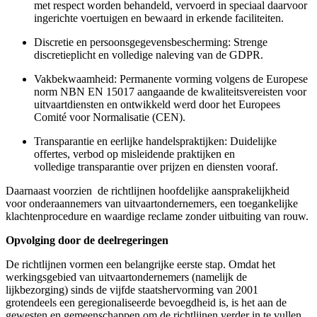
met respect worden behandeld, vervoerd in speciaal daarvoor
ingerichte voertuigen en bewaard in erkende faciliteiten.
Discretie en persoonsgegevensbescherming
: Strenge
discretieplicht en volledige naleving van de GDPR.
Vakbekwaamheid
: Permanente vorming volgens de Europese
norm NBN EN 15017 aangaande de kwaliteitsvereisten voor
uitvaartdiensten en ontwikkeld werd door het Europees
Comité voor Normalisatie (CEN).
Transparantie
en
eerlijke
handelspraktijken
: Duidelijke
offertes, verbod op misleidende praktijken en
volledige transparantie over prijzen en diensten vooraf.
Daarnaast voorzien de richtlijnen hoofdelijke aansprakelijkheid
voor onderaannemers van uitvaartondernemers, een toegankelijke
klachtenprocedure en waardige reclame zonder uitbuiting van rouw.
O
pvolging
door de deelregeringen
De richtlijnen vormen een belangrijke eerste stap. Omdat het
werkingsgebied van uitvaartondernemers (namelijk de
lijkbezorging) sinds de vijfde staatshervorming van 2001
grotendeels een geregionaliseerde bevoegdheid is, is het aan de
gewesten en gemeenschappen om de richtlijnen verder in te vullen