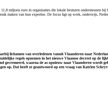
11,8 miljoen euro in organisaties die lokale besturen ondersteunen bij h
uik maken van hun expertise. De focus ligt op werk, onderwijs, Nederl
waarbij lichamen van overledenen vanuit Vlaanderen naar Nederl
uidelijke regels opnemen in het nieuwe Vlaamse decreet op de lijk
and gecremeerd, waarna de as opnieuw naar Vlaanderen wordt gebr
ragen op. Dat heeft ze geantwoord op een vraag van Katrien Schryv