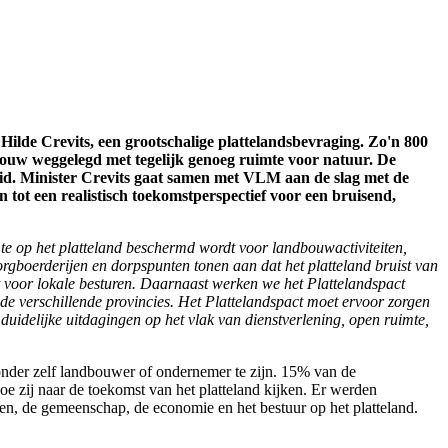
lde Crevits, een grootschalige plattelandsbevraging. Zo'n 800
ndbouw weggelegd met tegelijk genoeg ruimte voor natuur. De
eid. Minister Crevits gaat samen met VLM aan de slag met de
 tot een realistisch toekomstperspectief voor een bruisend,
mte op het platteland beschermd wordt voor landbouwactiviteiten,
 zorgboerderijen en dorpspunten tonen aan dat het platteland bruist van
t voor lokale besturen. Daarnaast werken we het Plattelandspact
 de verschillende provincies. Het Plattelandspact moet ervoor zorgen
duidelijke uitdagingen op het vlak van dienstverlening, open ruimte,
zonder zelf landbouwer of ondernemer te zijn. 15% van de
oe zij naar de toekomst van het platteland kijken. Er werden
onen, de gemeenschap, de economie en het bestuur op het platteland.