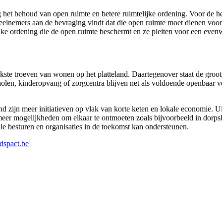
ging het behoud van open ruimte en betere ruimtelijke ordening. Voor d
 deelnemers aan de bevraging vindt dat die open ruimte moet dienen voo
lijke ordening die de open ruimte beschermt en ze pleiten voor een even
kste troeven van wonen op het platteland. Daartegenover staat de groots
cholen, kinderopvang of zorgcentra blijven net als voldoende openbaar 
 zijn meer initiatieven op vlak van korte keten en lokale economie. U
r mogelijkheden om elkaar te ontmoeten zoals bijvoorbeeld in dorpshu
e besturen en organisaties in de toekomst kan ondersteunen.
dspact.be