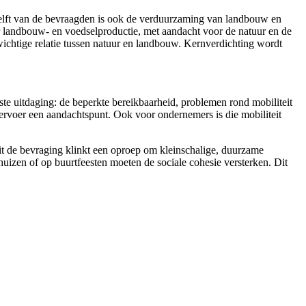
e helft van de bevraagden is ook de verduurzaming van landbouw en
r landbouw- en voedselproductie, met aandacht voor de natuur en de
wichtige relatie tussen natuur en landbouw. Kernverdichting wordt
te uitdaging: de beperkte bereikbaarheid, problemen rond mobiliteit
vervoer een aandachtspunt. Ook voor ondernemers is die mobiliteit
it de bevraging klinkt een oproep om kleinschalige, duurzame
izen of op buurtfeesten moeten de sociale cohesie versterken. Dit