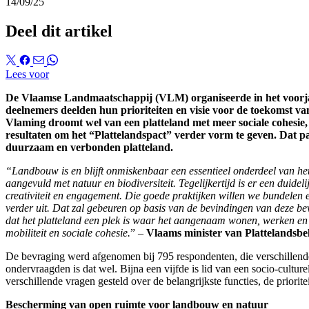
14/09/25
Deel dit artikel
Lees voor
De Vlaamse Landmaatschappij (VLM) organiseerde in het voorjaar
deelnemers deelden hun prioriteiten en visie voor de toekomst va
Vlaming droomt wel van een platteland met meer sociale cohesie,
resultaten om het “Plattelandspact” verder vorm te geven. Dat pac
duurzaam en verbonden platteland.
“Landbouw is en blijft onmiskenbaar een essentieel onderdeel van het
aangevuld met natuur en biodiversiteit. Tegelijkertijd is er een duide
creativiteit en engagement. Die goede praktijken willen we bundelen
verder uit. Dat zal gebeuren op basis van de bevindingen van deze be
dat het platteland een plek is waar het aangenaam wonen, werken en le
mobiliteit en sociale cohesie.
” –
Vlaams minister van Plattelandsbel
De bevraging werd afgenomen bij 795 respondenten, die verschillende 
ondervraagden is dat wel. Bijna een vijfde is lid van een socio-cultu
verschillende vragen gesteld over de belangrijkste functies, de priori
Bescherming van open ruimte voor landbouw en natuur