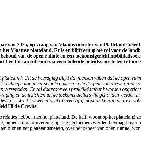
 van 2025, op vraag van Vlaams minister van Plattelandsbeleid Hi
n het Vlaamse platteland. Er is en blijft een grote rol voor de la
 behoud van de open ruimte en een toekomstgericht mobiliteitsbel
t heeft de ambitie om via verschillende beleidsvoorstellen te komen
 platteland. Uit de bevraging blijkt dat mensen willen dat de open rui
lijke behoefte aan meer sociale cohesie in de dorpen. Initiatieven zoals
 en verspreiden. Er zal daarvoor een praktijkdatabank worden opgerich
vraging en de inzichten uit de toekomstateliers die gehouden werden in
ven is. Want hoewel er veel troeven zijn, toont de bevraging toch ook 
eid Hilde Crevits.
relaties hebben met het platteland. De helft woont op het platteland 
rele, milieu- of natuurvereniging. De deelnemers werden bevraagd over h
teiten binnen het plattelandsbeleid, over het beheer van open ruimte, w