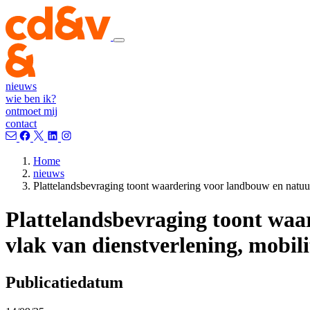
nieuws
wie ben ik?
ontmoet mij
contact
Home
nieuws
Plattelandsbevraging toont waardering voor landbouw en natuur,
Plattelandsbevraging toont waa
vlak van dienstverlening, mobilit
Publicatiedatum