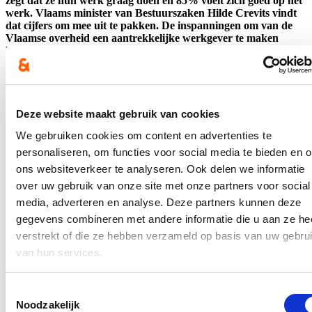
zegt dat ze hun werk graag doen en 85% voelt zich goed op het
werk. Vlaams minister van Bestuurszaken Hilde Crevits vindt
dat cijfers om mee uit te pakken. De inspanningen om van de
Vlaamse overheid een aantrekkelijke werkgever te maken
lonen, al zal ze ook de werkpunten kritisch onder de loep
nemen. Aandachtspunten zijn onder meer het beloningsbeleid
en de werkdruk. Ook op vlak van deontologie en integriteit wil
de minister nog vooruitgang boeken.
Lees meer
Deze website maakt gebruik van cookies
Bestuurszaken
We gebruiken cookies om content en advertenties te
Duidelijke stijging van aantal vrouwen in
personaliseren, om functies voor social media te bieden en 
ons websiteverkeer te analyseren. Ook delen we informatie
Vlaams topmanagement
over uw gebruik van onze site met onze partners voor social
29/04/25
media, adverteren en analyse. Deze partners kunnen deze
gegevens combineren met andere informatie die u aan ze he
Vorig jaar zijn alle diversiteitscijfers binnen de Vlaamse
verstrekt of die ze hebben verzameld op basis van uw gebru
overheid opnieuw gestegen. Het gaat over vrouwen in het top-
en middenmanagement, personen met een handicap of een
van hun services.
chronische ziekte en personen van buitenlandse afkomst. De
grootste stijging in vergelijking met 2023 is het aantal vrouwen
in het topmanagement. Ook het middenmanagement kleurt
Toestemmingsselectie
steeds vrouwelijker. Vlaams minister van Bestuurszaken Hilde
Noodzakelijk