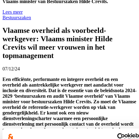
Vlaams minister van Bestuurszaken Hilde Crevits.
Lees meer
Bestuurszaken
Vlaamse overheid als voorbeeld-
werkgever: Vlaams minister Hilde
Crevits wil meer vrouwen in het
topmanagement
07/12/24
Een efficiënte, performante en integere overheid en een
overheid als aantrekkelijke werkgever met aandacht voor
inclusie en diversiteit. Dat is de essentie van de beleidsnota 2024-
2029 ‘bestuurszaken en audit Vlaamse overheid’ van Vlaams
minister voor bestuurszaken Hilde Crevits. Zo moet de Vlaamse
overheid de referentie-werkgever worden op vlak van
gendergelijkheid. Er komt ook een nieuw
dienstverleningscharter waarmee een persoonlijke
dienstverlening met persoonlijk contact van de overheid wordt
gegarandeerd, een focus op kerntaken, toezicht op slankere
raden van bestuur en strenge richtlijnen rond consultancy.