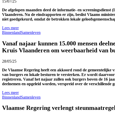
15/07/25
De afgelopen maanden deed de informatie- en screeningsdienst 
Vlaanderen. Nu de eindrapporten er zijn, beslist Vlaams minis
niet goedgekeurd, omdat de betrokken lokale geloofsgemeenschap
Lees meer
Binnenland
Samenleven
Vanaf najaar kunnen 15.000 mensen deeln
Kruis Vlaanderen om weerbaarheid van bur
28/05/25
De Vlaamse Regering heeft een akkoord rond de gemeentelijke vr
van burgers en lokale besturen te versterken.
Er wordt daarvoor
registreren. Vanaf het najaar z
ullen
ook
burgers
boven de 16 ja
deelnemen en opgeleid worden, verspreid over de verschillende 
Lees meer
Binnenland
Samenleven
Vlaamse Regering verlengt steunmaatrege