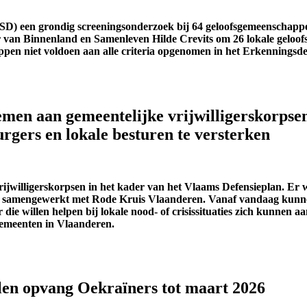
(ISD) een grondig screeningsonderzoek bij 64 geloofsgemeenschapp
ter van Binnenland en Samenleven Hilde Crevits om 26 lokale gel
pen niet voldoen aan alle criteria opgenomen in het Erkenningsde
emen aan gemeentelijke vrijwilligerskorps
gers en lokale besturen te versterken
ijwilligerskorpsen in het kader van het Vlaams Defensieplan. Er
 samengewerkt met Rode Kruis Vlaanderen.
Vanaf vandaag kunnen
ar
die willen
helpen bij lokale nood- of crisissituaties
zich
kunnen
aa
gemeenten in Vlaanderen.
len opvang Oekraïners tot maart 2026