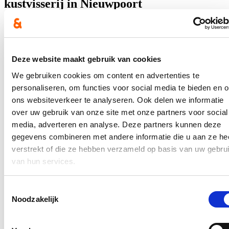
kustvisserij in Nieuwpoort
19/06/25
De Vlaamse kustvisserij staat onder druk, maar door de
uitbreiding van de vangsten en innovatie is er nog toekomst.
Deze website maakt gebruik van cookies
Ook de recente vergunning voor de garnaalvissers biedt meer
zekerheid. Vlaams minister van Zeevisserij Hilde Crevits breekt
We gebruiken cookies om content en advertenties te
daarom een lans voor de kustvisserij, na een bezoek aan een
personaliseren, om functies voor social media te bieden en 
vaartuig, de vismijn en een gesprek met enkele vissers over hun
toekomst.
ons websiteverkeer te analyseren. Ook delen we informatie
over uw gebruik van onze site met onze partners voor social
Lees meer
media, adverteren en analyse. Deze partners kunnen deze
Zeevisserij
gegevens combineren met andere informatie die u aan ze he
Minister Hilde Crevits vraagt Verenigd
verstrekt of die ze hebben verzameld op basis van uw gebru
Koninkrijk om inspectierapporten van
van hun services.
gecontroleerde vaartuigen te delen
Toestemmingsselectie
13/05/25
Noodzakelijk
Vlaams minister van Zeevisserij Hilde Crevits wil dat de
inspectierapporten van de 5 gecontroleerde Belgische vaartuigen in