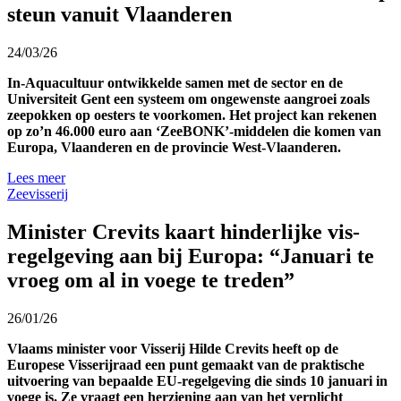
steun vanuit Vlaanderen
24/03/26
In-Aquacultuur
ontwikkelde
samen met de sector en de
Universiteit Gent
een systeem om ongewenste
aangroei
zoals
zeepokken op oesters te voorkomen.
Het project kan rekenen
op zo’n 4
6
.000 euro aan
‘
Zee
BONK
’-middelen die komen van
Europa, Vlaanderen en de provincie West-Vlaanderen.
Lees meer
Zeevisserij
Minister Crevits kaart hinderlijke vis-
regelgeving aan bij Europa: “Januari te
vroeg om al in voege te treden”
26/01/26
Vlaams minister voor Visserij Hilde Crevits
heeft op de
Europese Visserijraad een punt gemaakt van de praktische
uitvoering van bepaalde EU-regelgeving die sinds
10
januari in
voege is. Ze vraagt een herziening aan van het
verplicht