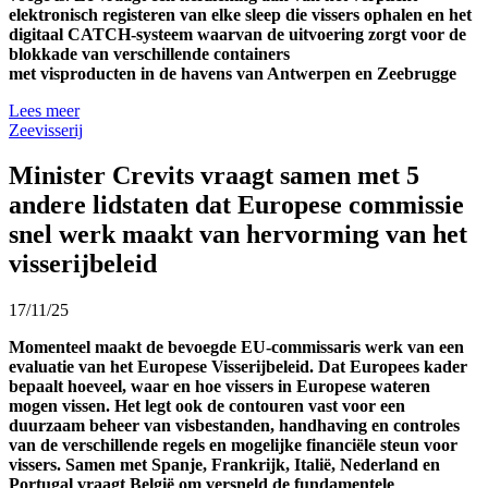
elektronisch registeren van elke sleep die vissers ophalen
en het
digitaal CATCH-systeem waarvan de uitvoering zorgt voor de
blokkade van verschillende containers
met
vis
producten
in
de
havens
van Antwerpen en Zeebrugge
Lees meer
Zeevisserij
Minister Crevits vraagt samen met 5
andere lidstaten dat Europese commissie
snel werk maakt van hervorming van het
visserijbeleid
17/11/25
Momenteel maakt de bevoegde EU-commissaris werk van een
evaluatie van het Europese Visserijbeleid. Dat Europees kader
bepaalt hoeveel, waar en hoe vissers in Europese wateren
mogen vissen. Het legt ook de contouren vast voor een
duurzaam beheer van visbestanden, handhaving en controles
van de verschillende regels en mogelijke financiële steun voor
vissers. Samen met Spanje, Frankrijk, Italië, Nederland en
Portugal vraagt België om versneld de fundamentele