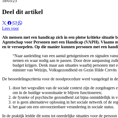
18/03/23
Deel dit artikel
Lees voor
Als mensen met een handicap zich in een plotse kritieke situati
Agentschap voor Personen met een Handicap (VAPH). Vlaams minist
en te versoepelen. Op die manier kunnen personen met een handic
“Naar aanleiding van een aantal getuigenissen en signalen vanui
nemen en waar nodig aan te passen. Door deze aanpassing zulle
budget krijgen. Denk maar aan situaties waarbij personen met e
minister van Welzijn, Volksgezondheid en Gezin Hilde Crevits
De beoordelingscriteria voor de noodprocedure werd vastgelegd in d
door het wegvallen van de sociale context zijn de zorgdragers
om in de huidige woonsituatie te blijven functioneren;
de fysieke of psychische gezondheid zal bijna onmiddellijk in 
er is geen alternatieve oplossing in het sociale netwerk of de 
het gaat om een onvoorzienbare verandering in sociale status.
In de praktijk leidde dit soms tot onredelijke situaties voor de per