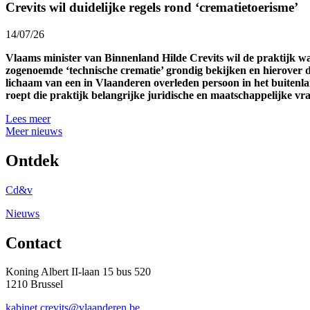
Crevits wil duidelijke regels rond ‘crematietoerisme’
14/07/26
Vlaams minister van Binnenland Hilde Crevits wil de praktijk 
zogenoemde ‘technische crematie’ grondig bekijken en hierover d
lichaam van een in Vlaanderen overleden persoon in het buitenl
roept die praktijk belangrijke juridische en maatschappelijke v
Lees meer
Meer nieuws
Ontdek
Cd&v
Nieuws
Contact
Koning Albert II-laan 15 bus 520
1210 Brussel
kabinet.crevits@vlaanderen.be