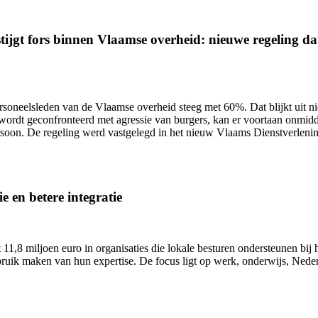
ijgt fors binnen Vlaamse overheid: nieuwe regeling dat 
ersoneelsleden van de Vlaamse overheid
steeg met 60%.
Dat blijkt uit 
wordt geconfronteerd met agressie van burgers, kan er voortaan onmidd
ersoon. De regeling werd vastgelegd in het nieuw Vlaams Dienstverlen
e en betere integratie
11,8 miljoen euro in organisaties die lokale besturen ondersteunen bij h
uik maken van hun expertise. De focus ligt op werk, onderwijs, Nederl