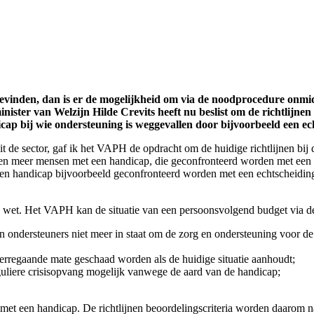
e bevinden, dan is er de mogelijkheid om via de noodprocedure onm
er van Welzijn Hilde Crevits heeft nu beslist om de richtlijnen 
ap bij wie ondersteuning is weggevallen door bijvoorbeeld een ech
t de sector, gaf ik het VAPH de opdracht om de huidige richtlijnen bij
n meer mensen met een handicap, die geconfronteerd worden met een pl
en handicap bijvoorbeeld geconfronteerd worden met een echtscheidings
e wet. Het VAPH kan de situatie van een persoonsvolgend budget via 
 en ondersteuners niet meer in staat om de zorg en ondersteuning voor 
verregaande mate geschaad worden als de huidige situatie aanhoudt;
reguliere crisisopvang mogelijk vanwege de aard van de handicap;
soon met een handicap. De richtlijnen beoordelingscriteria worden daaro