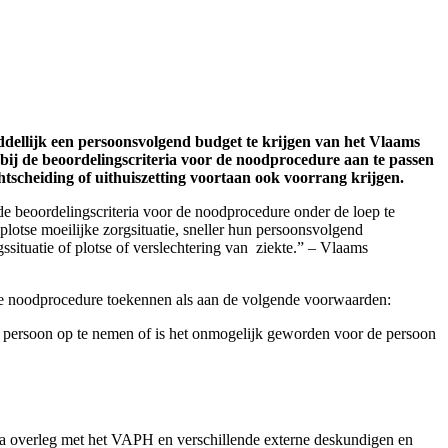
iddellijk een persoonsvolgend budget te krijgen van het Vlaams
bij de beoordelingscriteria voor de noodprocedure aan te passen
tscheiding of uithuiszetting voortaan ook voorrang krijgen.
 de beoordelingscriteria voor de noodprocedure onder de loep te
otse moeilijke zorgsituatie, sneller hun persoonsvolgend
situatie of plotse of verslechtering van ziekte.” – Vlaams
de noodprocedure toekennen als aan de volgende voorwaarden:
de persoon op te nemen of is het onmogelijk geworden voor de persoon
m na overleg met het VAPH en verschillende externe deskundigen en