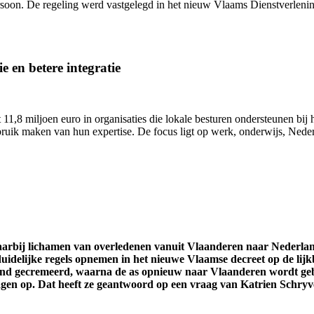
ersoon. De regeling werd vastgelegd in het nieuw Vlaams Dienstverlen
e en betere integratie
11,8 miljoen euro in organisaties die lokale besturen ondersteunen bij h
uik maken van hun expertise. De focus ligt op werk, onderwijs, Nederl
waarbij lichamen van overledenen vanuit Vlaanderen naar Nederl
uidelijke regels opnemen in het nieuwe Vlaamse decreet op de lijk
and gecremeerd, waarna de as opnieuw naar Vlaanderen wordt gebr
ragen op. Dat heeft ze geantwoord op een vraag van Katrien Schryv