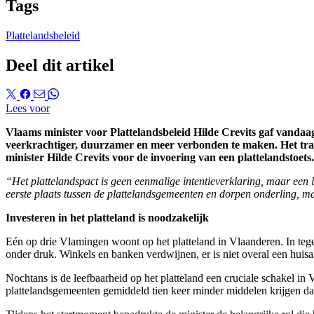
Tags
Plattelandsbeleid
Deel dit artikel
Lees voor
Vlaams minister voor Plattelandsbeleid Hilde Crevits gaf vandaag
veerkrachtiger, duurzamer en meer verbonden te maken. Het trajec
minister Hilde Crevits voor de invoering van een plattelandstoets.
“Het plattelandspact is geen eenmalige intentieverklaring, maar e
eerste plaats tussen de plattelandsgemeenten en dorpen onderling, ma
Investeren in het platteland is noodzakelijk
Eén op drie Vlamingen woont op het platteland in Vlaanderen. In tegen
onder druk. Winkels en banken verdwijnen, er is niet overal een huisar
Nochtans is de leefbaarheid op het platteland een cruciale schakel i
plattelandsgemeenten gemiddeld tien keer minder middelen krijgen dan