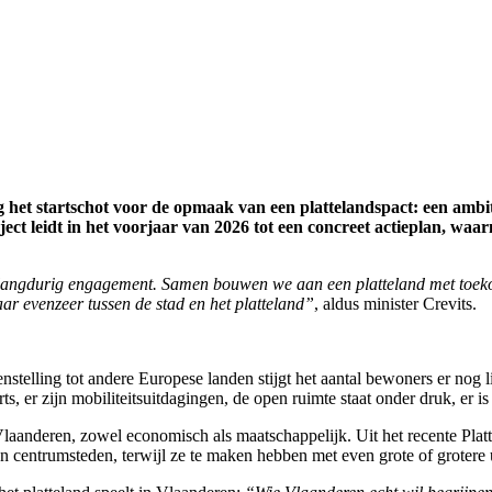
 het startschot voor de opmaak van een plattelandspact: een ambit
t leidt in het voorjaar van 2026 tot een concreet actieplan, waarn
en langdurig engagement. Samen bouwen we aan een platteland met toek
ar evenzeer tussen de stad en het platteland”
, aldus minister Crevits.
stelling tot andere Europese landen stijgt het aantal bewoners er nog li
ts, er zijn mobiliteitsuitdagingen, de open ruimte staat onder druk, er 
n Vlaanderen, zowel economisch als maatschappelijk. Uit het recente Pl
 centrumsteden, terwijl ze te maken hebben met even grote of grotere u