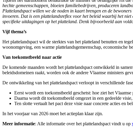
Tijdens het startmoment benadrukte de minister de belangrijke rol die 
hechte gemeenschappen, bloeien familiebedrijven, produceren landbou
Plattelandspact willen we de noden in kaart brengen en de bewoners 
invoeren. Dat is een plattelandsreflex voor het beleid waarbij het nie
specifieke uitdagingen op het platteland. Denk bijvoorbeeld aan voldo
Vijf thema’s
Het plattelandspact wil de sterktes van het platteland benutten en teg
woonomgeving, een warme plattelandsgemeenschap, economische bedri
Van toekomstbeeld naar actie
De komende maanden wordt het plattelandspact ontwikkeld in samenwe
beleidsdomeinen raakt, worden ook de andere Vlaamse ministers gevra
De ontwikkeling van het plattelandspact verloopt in verschillende fas
Eerst wordt een toekomstbeeld geschetst: hoe ziet het Vlaamse 
Daarna wordt dit toekomstbeeld omgezet in een gedeelde visie,
Ten slotte vertaalt het pact deze visie naar concrete acties en b
In het voorjaar van 2026 moet het actieplan klaar zijn.
Meer informatie
: Alle informatie over het plattelandspact vindt u op