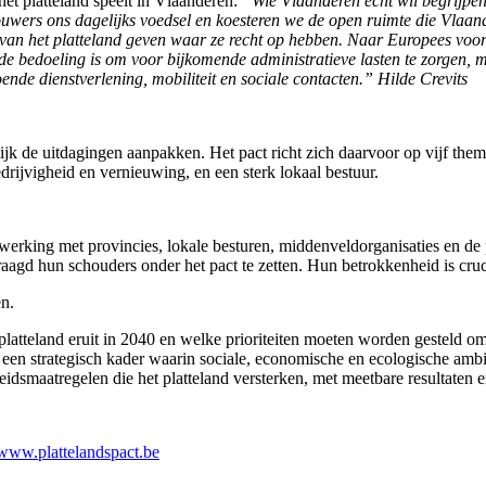
het platteland speelt in Vlaanderen:
“Wie Vlaanderen echt wil begrijpen
wers ons dagelijks voedsel en koesteren we de open ruimte die Vlaand
van het platteland geven waar ze recht op hebben. Naar Europees voorb
t de bedoeling is om voor bijkomende administratieve lasten te zorgen, 
ende dienstverlening, mobiliteit en sociale contacten.” Hilde Crevits
elijk de uitdagingen aanpakken. Het pact richt zich daarvoor op vijf the
jvigheid en vernieuwing, en een sterk lokaal bestuur.
rking met provincies, lokale besturen, middenveldorganisaties en de 
agd hun schouders onder het pact te zetten. Hun betrokkenheid is cruc
en.
platteland eruit in 2040 en welke prioriteiten moeten worden gesteld o
 een strategisch kader waarin sociale, economische en ecologische am
eleidsmaatregelen die het platteland versterken, met meetbare resultaten e
www.plattelandspact.be