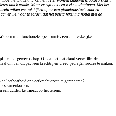
, moet het platteland kennen. Hier worden kinderen grootgebracht in
eren uniek maakt. Maar er zijn ook een reeks uitdagingen. Met het
eeld willen we ook kijken of we een plattelandstoets kunnen
maar er wel voor te zorgen dat het beleid rekening houdt met de
ma’s: een multifunctionele open ruimte, een aantrekkelijke
plattelandsgemeenschap. Omdat het platteland verschillende
iaal om van dit pact een krachtig en breed gedragen succes te maken.
m de leefbaarheid en veerkracht ervan te garanderen?
bities samenkomen.
n een duidelijke impact op het terrein.