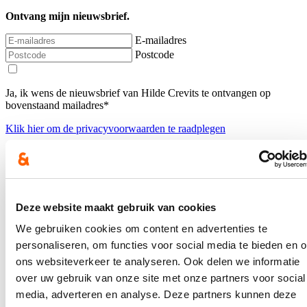
Ontvang mijn nieuwsbrief.
E-mailadres
Postcode
Ja, ik wens de nieuwsbrief van Hilde Crevits te ontvangen op
bovenstaand mailadres*
Klik
hier
om de privacyvoorwaarden te raadplegen
Nieuws
Deze website maakt gebruik van cookies
Aantal meldingen van agressief of ongewenst gedrag
stijgt fors binnen Vlaamse overheid: nieuwe regeling
We gebruiken cookies om content en advertenties te
dat dossiers tijdelijk kan opschorten in geval van
personaliseren, om functies voor social media te bieden en 
agressie voortaan van kracht
ons websiteverkeer te analyseren. Ook delen we informatie
over uw gebruik van onze site met onze partners voor social
22/07/26
media, adverteren en analyse. Deze partners kunnen deze