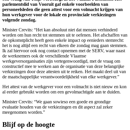
parlementslid van Vooruit gaf enkele
voorbeelden van
personeelsleden
die
geen attest
voor
een volmacht krijgen
van
hun werkgever
voor de lokale en provinciale verkiezingen
volgende zondag
.
Minister Crevits: “Het kan absoluut niet dat mensen verhinderd
worden om hun recht tot stemmen uit te oefenen. Het afschaffen van
de opkomstplicht heeft geen enkele impact op eenieders stemrecht:
het is nog altijd een recht van elkeen die zondag mag gaan stemmen.
Ik zal hiervoor ook nog contact opnemen met de SERV, waar naast
de werknemers ook de verschillende Vlaamse
werkgeversorganisaties zijn vertegenwoordigd, met de vraag om
constructief mee te werken aan de organisatie van deze belangrijke
verkiezingen door deze attesten uit te reiken. Het maakt deel uit van
de maatschappelijke verantwoordelijkheid van elke werkgever.”
Het attest van de werkgever voor een volmacht is niet nieuw en kon
al eerder gebruikt worden om een gevolmachtigde aan te duiden.
Minister Crevits: “We gaan sowieso een goede en grondige
evaluatie houden van de verkiezingen en dit aspect zal zeker
meegenomen worden.”
Blijf op de hoogte