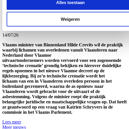
Alles toestaan
van kwetsbare groepen aan de samenleving.
Lees meer
Weigeren
Crevits wil duidelijke regels rond ‘crematietoerisme’
14/07/26
Vlaams minister van Binnenland Hilde Crevits wil de praktijk
waarbij lichamen van overledenen vanuit Vlaanderen naar
Nederland door Vlaamse
uitvaartondernemers worden vervoerd voor een zogenoemde
‘technische crematie’ grondig bekijken en hierover duidelijke
regels opnemen in het nieuwe Vlaamse decreet op de
lijkbezorging. Bij zo’n technische crematie wordt het
lichaam van een in Vlaanderen overleden persoon in het
buitenland gecremeerd, waarna de as opnieuw naar
Vlaanderen wordt gebracht voor de uitvaart of de
asbestemming. Volgens de minister roept die praktijk
belangrijke juridische en maatschappelijke vragen op. Dat heeft
ze geantwoord op een vraag van Katrien Schryvers in de
commissie in het Vlaams Parlement.
Lees meer
Meer nieuws