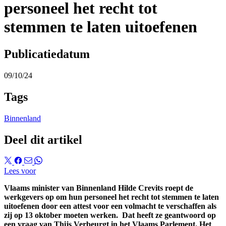
personeel het recht tot
stemmen te laten uitoefenen
Publicatiedatum
09/10/24
Tags
Binnenland
Deel dit artikel
Lees voor
Vlaams m
inister
van Binnenland Hilde
Crevits roept
de
werkgevers op om hun personeel het recht tot stemmen te laten
uitoefenen
door een attest
voor een volmacht
te verschaffen als
zij op 13 oktober moeten werken
. Dat heeft ze ge
antwoord op
een vraag van
Thijs
Verbeurgt
in het Vlaams Parlement. Het