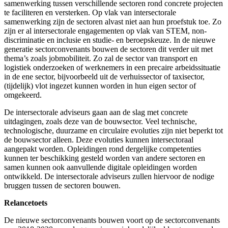
samenwerking tussen verschillende sectoren rond concrete projecten
te faciliteren en versterken. Op vlak van intersectorale
samenwerking zijn de sectoren alvast niet aan hun proefstuk toe. Zo
zijn er al intersectorale engagementen op vlak van STEM, non-
discriminatie en inclusie en studie- en beroepskeuze. In de nieuwe
generatie sectorconvenants bouwen de sectoren dit verder uit met
thema’s zoals jobmobiliteit. Zo zal de sector van transport en
logistiek onderzoeken of werknemers in een precaire arbeidssituatie
in de ene sector, bijvoorbeeld uit de verhuissector of taxisector,
(tijdelijk) vlot ingezet kunnen worden in hun eigen sector of
omgekeerd.
De intersectorale adviseurs gaan aan de slag met concrete
uitdagingen, zoals deze van de bouwsector. Veel technische,
technologische, duurzame en circulaire evoluties zijn niet beperkt tot
de bouwsector alleen. Deze evoluties kunnen intersectoraal
aangepakt worden. Opleidingen rond dergelijke competenties
kunnen ter beschikking gesteld worden van andere sectoren en
samen kunnen ook aanvullende digitale opleidingen worden
ontwikkeld. De intersectorale adviseurs zullen hiervoor de nodige
bruggen tussen de sectoren bouwen.
Relancetoets
De nieuwe sectorconvenants bouwen voort op de sectorconvenants