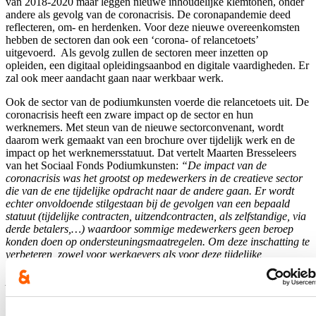
van 2018-2020 maar leggen nieuwe inhoudelijke klemtonen, onder
andere als gevolg van de coronacrisis. De coronapandemie deed
reflecteren, om- en herdenken. Voor deze nieuwe overeenkomsten
hebben de sectoren dan ook een ‘corona- of relancetoets’
uitgevoerd. Als gevolg zullen de sectoren meer inzetten op
opleiden, een digitaal opleidingsaanbod en digitale vaardigheden. Er
zal ook meer aandacht gaan naar werkbaar werk.
Ook de sector van de podiumkunsten voerde die relancetoets uit. De
coronacrisis heeft een zware impact op de sector en hun
werknemers. Met steun van de nieuwe sectorconvenant, wordt
daarom werk gemaakt van een brochure over tijdelijk werk en de
impact op het werknemersstatuut. Dat vertelt Maarten Bresseleers
van het Sociaal Fonds Podiumkunsten:
“De impact van de
coronacrisis was het grootst op medewerkers in de creatieve sector
die van de ene tijdelijke opdracht naar de andere gaan. Er wordt
echter onvoldoende stilgestaan bij de gevolgen van een bepaald
statuut (tijdelijke contracten, uitzendcontracten, als zelfstandige, via
derde betalers,…) waardoor sommige medewerkers geen beroep
konden doen op ondersteuningsmaatregelen. Om deze inschatting te
verbeteren, zowel voor werkgevers als voor deze tijdelijke
medewerkers, zullen de audiovisuele sector en de sector van
podiumkunsten en muziek samen met andere specifieke
sectororganisaties, een brochure rond tijdelijk werk samenstellen en
hier samen actie rond voeren.”