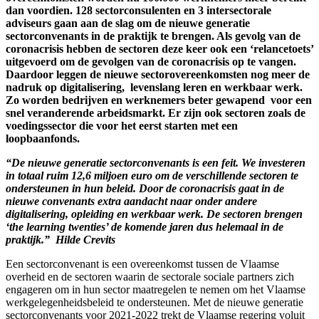
dan voordien. 128 sectorconsulenten en 3 intersectorale
adviseurs gaan aan de slag om de nieuwe generatie
sectorconvenants in de praktijk te brengen. Als gevolg van de
coronacrisis hebben de sectoren deze keer ook een ‘relancetoets’
uitgevoerd om de gevolgen van de coronacrisis op te vangen.
Daardoor leggen de nieuwe sectorovereenkomsten nog meer de
nadruk op digitalisering, levenslang leren en werkbaar werk.
Zo worden bedrijven en werknemers beter gewapend voor een
snel veranderende arbeidsmarkt. Er zijn ook sectoren zoals de
voedingssector die voor het eerst starten met een
loopbaanfonds.
“De nieuwe generatie sectorconvenants is een feit. We investeren
in totaal ruim 12,6 miljoen euro om de verschillende sectoren te
ondersteunen in hun beleid. Door de coronacrisis gaat in de
nieuwe convenants extra aandacht naar onder andere
digitalisering, opleiding en werkbaar werk. De sectoren brengen
‘the learning twenties’ de komende jaren dus helemaal in de
praktijk.” Hilde Crevits
Een sectorconvenant is een overeenkomst tussen de Vlaamse
overheid en de sectoren waarin de sectorale sociale partners zich
engageren om in hun sector maatregelen te nemen om het Vlaamse
werkgelegenheidsbeleid te ondersteunen. Met de nieuwe generatie
sectorconvenants voor 2021-2022 trekt de Vlaamse regering voluit