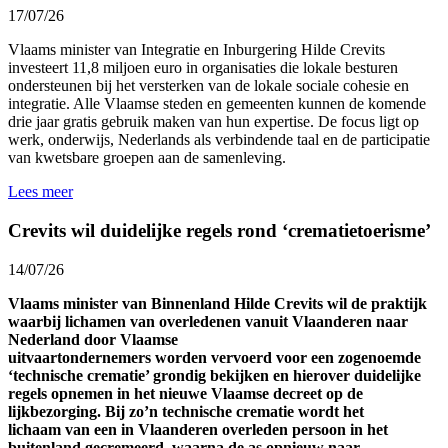
17/07/26
Vlaams minister van Integratie en Inburgering Hilde Crevits
investeert 11,8 miljoen euro in organisaties die lokale besturen
ondersteunen bij het versterken van de lokale sociale cohesie en
integratie. Alle Vlaamse steden en gemeenten kunnen de komende
drie jaar gratis gebruik maken van hun expertise. De focus ligt op
werk, onderwijs, Nederlands als verbindende taal en de participatie
van kwetsbare groepen aan de samenleving.
Lees meer
Crevits wil duidelijke regels rond ‘crematietoerisme’
14/07/26
Vlaams minister van Binnenland Hilde Crevits wil de praktijk
waarbij lichamen van overledenen vanuit Vlaanderen naar
Nederland door Vlaamse
uitvaartondernemers worden vervoerd voor een zogenoemde
‘technische crematie’ grondig bekijken en hierover duidelijke
regels opnemen in het nieuwe Vlaamse decreet op de
lijkbezorging. Bij zo’n technische crematie wordt het
lichaam van een in Vlaanderen overleden persoon in het
buitenland gecremeerd, waarna de as opnieuw naar