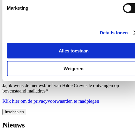
coronacrisis nog niet helemaal en anderzijds vragen we hen om
Marketing
toekomstgericht aan de slag te gaan met het Vlaamse beleid. Ik ben
zeer tevreden dat we met alle sectoren een kwaliteitsvol convenant
onderhandeld hebben, op maat en met aandacht voor hun zorgen
en uitdagingen
.”
Details tonen
Blijf op de hoogte
Alles toestaan
Ontvang mijn nieuwsbrief.
E-mailadres
Weigeren
Postcode
Ja, ik wens de nieuwsbrief van Hilde Crevits te ontvangen op
bovenstaand mailadres*
Klik
hier
om de privacyvoorwaarden te raadplegen
Nieuws