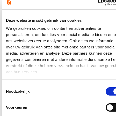
Locatie: Gent
Fractie
Locatie: Brussel
Commissie Welzijn, Volksgezondheid en Gezin
Deze website maakt gebruik van cookies
Locatie: Vlaams Parlement
Digitaal te volgen via
www.vlaamsparlement.be/nl
We gebruiken cookies om content en advertenties te
20/03/2024
personaliseren, om functies voor social media te bieden en 
ons websiteverkeer te analyseren. Ook delen we informatie
Commissie Visserij
over uw gebruik van onze site met onze partners voor social
Locatie: Vlaams Parlement
Digitaal te volgen via
www.vlaamsparlement.be/nl
media, adverteren en analyse. Deze partners kunnen deze
Plenaire vergadering
gegevens combineren met andere informatie die u aan ze he
Locatie: Vlaams Parlement
verstrekt of die ze hebben verzameld op basis van uw gebru
Digitaal te volgen via
www.vlaamsparlement.be/nl
van hun services.
21/03/2024
Opening sociaal woonproject Site militair hospitaal
Toestemmingsselectie
Locatie: Brugge
Noodzakelijk
Overleg kinderopvang
Locatie: Brussel
Nationale partijraad
Locatie: Brussel
Voorkeuren
22/03/2024