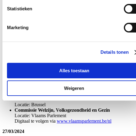
Statistieken
Ministerraad Vlaamse Regering
Locatie: Brussel
24/03/2024
Marketing
Lentereceptie
Locatie: Wingene
Informele Raad Visserij
Details tonen
Locatie: Brugge en Zeebrugge
25/03/2024
Alles toestaan
Informele Raad Visserij
Locatie: Brugge en Zeebrugge
Weigeren
26/03/2024
Fractie
Locatie: Brussel
Commissie Welzijn, Volksgezondheid en Gezin
Locatie: Vlaams Parlement
Digitaal te volgen via
www.vlaamsparlement.be/nl
27/03/2024