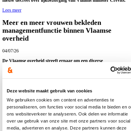
nieuw decreet over lijkbezorging van Vlaams minister Crevits.
Lees meer
Meer en meer vrouwen bekleden
managementfunctie binnen Vlaamse
overheid
04/07/26
De Vlaamse overheid streeft ernaar om een diverse
werkomgeving te creëren. Uit de nieuwe diversiteitscijfers van
het jaar 2025 blijkt dat 14,9% van de medewerkers een
buitenlandse herkomst heeft en 2,9% een handicap of
chronische ziekte. Ook het aantal vrouwen dat een
managementfunctie bekleedt, wordt bijgehouden. De nieuwe
Deze website maakt gebruik van cookies
doorstroomtrajecten die vorig jaar gestart zijn, zorgen voor een
ongeziene stijging van 44,3% naar 47,7% van vrouwen in
We gebruiken cookies om content en advertenties te
middenmanagement. Minister Crevits wil deze trajecten ook
personaliseren, om functies voor social media te bieden en 
doortrekken om meer vrouwen toe te leiden naar een functie
binnen het topmanagement van de Vlaamse overheid.
ons websiteverkeer te analyseren. Ook delen we informatie
over uw gebruik van onze site met onze partners voor social
Lees meer
media, adverteren en analyse. Deze partners kunnen deze