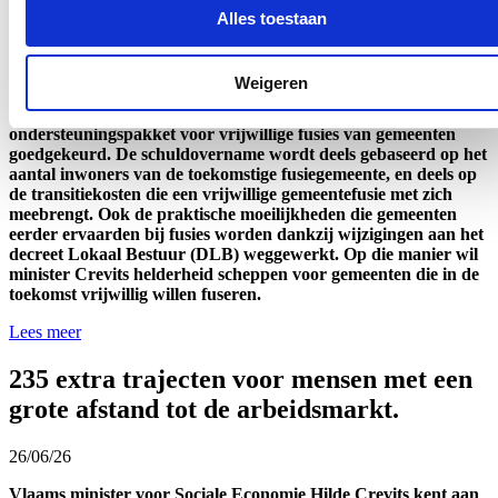
drempels weg
Alles toestaan
29/06/26
Weigeren
De Vlaamse Regering heeft op voorstel van Vlaams minister
van Binnenland Hilde Crevits het financieel
ondersteuningspakket voor vrijwillige fusies van gemeenten
goedgekeurd. De schuldovername wordt deels gebaseerd op het
aantal inwoners van de toekomstige fusiegemeente, en deels op
de transitiekosten die een vrijwillige gemeentefusie met zich
meebrengt. Ook de praktische moeilijkheden die gemeenten
eerder ervaarden bij fusies worden dankzij wijzigingen aan het
decreet Lokaal Bestuur (DLB) weggewerkt. Op die manier wil
minister Crevits helderheid scheppen voor gemeenten die in de
toekomst vrijwillig willen fuseren.
Lees meer
235 extra trajecten voor mensen met een
grote afstand tot de arbeidsmarkt.
26/06/26
Vlaams minister voor Sociale Economi
e
Hilde Crevits
kent
aan