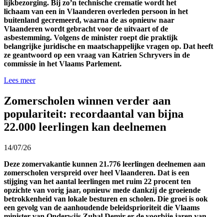
lijkbezorging. Bij zo’n technische crematie wordt het
lichaam van een in Vlaanderen overleden persoon in het
buitenland gecremeerd, waarna de as opnieuw naar
Vlaanderen wordt gebracht voor de uitvaart of de
asbestemming. Volgens de minister roept die praktijk
belangrijke juridische en maatschappelijke vragen op. Dat heeft
ze geantwoord op een vraag van Katrien Schryvers in de
commissie in het Vlaams Parlement.
Lees meer
Zomerscholen winnen verder aan
populariteit: recordaantal van bijna
22.000 leerlingen kan deelnemen
14/07/26
Deze zomervakantie kunnen 21.776 leerlingen deelnemen aan
zomerscholen verspreid over heel Vlaanderen. Dat is een
stijging van het aantal leerlingen met ruim 22 procent ten
opzichte van vorig jaar, opnieuw mede dankzij de groeiende
betrokkenheid van lokale besturen en scholen. Die groei is ook
een gevolg van de aanhoudende beleidsprioriteit die Vlaams
minister van Onderwijs Zuhal Demir er de voorbije jaren van