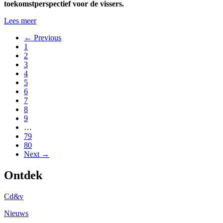
toekomstperspectief voor de vissers.
Lees meer
← Previous
1
2
3
4
5
6
7
8
9
…
79
80
Next →
Ontdek
Cd&v
Nieuws