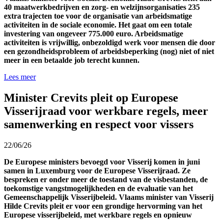
40 maatwerkbedrijven
en zorg- en welzijnsorganisaties
2
35
extra
trajecten
toe voor
de organisatie van
arbeidsmatige
activiteiten in de sociale economie.
Het gaat om een totale
investering
van
ongeveer
7
75
.000
euro.
Arbeidsmatige
activiteiten
is
vrijwillig
,
onbezoldigd
werk voor mensen
die door
een gezondheidsprobleem of
arbeidsbeperking
(nog) niet of niet
meer
in
een betaalde job
terecht
kunnen.
Lees meer
Minister Crevits pleit op Europese
Visserijraad voor werkbare regels, meer
samenwerking en respect voor vissers
22/06/26
De Europese ministers bevoegd voor Visserij komen in juni
samen in Luxemburg voor de Europese Visserijraad. Ze
bespreken er onder meer de toestand van de visbestanden, de
toekomstige vangstmogelijkheden en de evaluatie van het
Gemeenschappelijk Visserijbeleid. Vlaams minister van Visserij
Hilde Crevits pleit er voor een grondige hervorming van het
Europese visserijbeleid, met werkbare regels en opnieuw