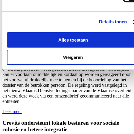
Aantal meldingen van agressief of ongewenst gedrag
stijgt fors binnen Vlaamse overheid: nieuwe regeling
dat dossiers tijdelijk kan opschorten in geval van
Details tonen
agressie voortaan van kracht
22/07/26
Alles toestaan
Het aantal meldingen van ongewenst gedrag van derden tegenover
personeelsleden van de Vlaamse overheid
steeg met 60%.
Dat blijkt
Weigeren
uit nieuwe cijfers van Vlaams minister van Bestuurszaken Hilde
Crevits. De minister wil daarom strenger optreden: indien
overheidspersoneel wordt geconfronteerd met agressie van burgers,
kan er voortaan onmiddellijk en kordaat op worden gereageerd door
het voorval uitdrukkelijk mee te nemen bij de beoordeling van het
dossier van de betrokken persoon. De regeling werd vastgelegd in
het nieuw Vlaams Dienstverleningscharter van de Vlaamse overheid
en werd
deze week
via een omzendbrief gecommuniceerd naar alle
entiteiten.
Lees meer
Crevits ondersteunt lokale besturen voor sociale
cohesie en betere integratie