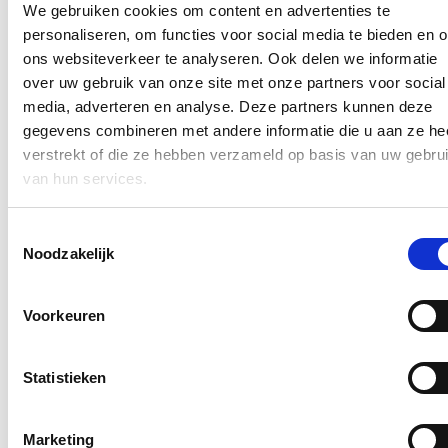
schulden niet kunnen betalen. Daarnaast komt er een premie voor
We gebruiken cookies om content en advertenties te
ondernemingen en zelfstandigen die getroffen worden door de
personaliseren, om functies voor social media te bieden en 
coronamaatregelen. Ik roep de bedrijven ook op om hun
ons websiteverkeer te analyseren. Ook delen we informatie
werknemers thuis te laten werken als dat kan of om in flexibele
werktijden te voorzien en vanmiddag roepen we de Taskforce
over uw gebruik van onze site met onze partners voor social
Corona terug samen.”
media, adverteren en analyse. Deze partners kunnen deze
gegevens combineren met andere informatie die u aan ze he
Blijf op de hoogte
verstrekt of die ze hebben verzameld op basis van uw gebru
van hun services.
Ontvang mijn nieuwsbrief.
E-mailadres
Toestemmingsselectie
Postcode
Noodzakelijk
Ja, ik wens de nieuwsbrief van Hilde Crevits te ontvangen op
bovenstaand mailadres*
Voorkeuren
Klik
hier
om de privacyvoorwaarden te raadplegen
Statistieken
Nieuws
Marketing