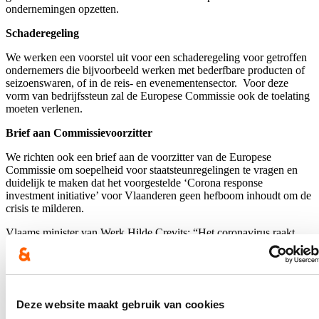
ondernemingen opzetten.
Schaderegeling
We werken een voorstel uit voor een schaderegeling voor getroffen
ondernemers die bijvoorbeeld werken met bederfbare producten of
seizoenswaren, of in de reis- en evenementensector. Voor deze
vorm van bedrijfssteun zal de Europese Commissie ook de toelating
moeten verlenen.
Brief aan Commissievoorzitter
We richten ook een brief aan de voorzitter van de Europese
Commissie om soepelheid voor staatsteunregelingen te vragen en
duidelijk te maken dat het voorgestelde ‘Corona response
investment initiative’ voor Vlaanderen geen hefboom inhoudt om de
crisis te milderen.
Vlaams minister van Werk Hilde Crevits: “Het coronavirus raakt
steeds meer verspreid in Vlaanderen. De gezondheid van iedereen
staat voorop. Onze bedrijven ondervinden steeds meer impact. Om
hen te ondersteunen en zoveel mogelijk te behoeden voor
faillissementen nemen we extra maatregelen. We voorzien in een
waarborgbedrag van 100 miljoen euro om bedrijven die bij de bank
Deze website maakt gebruik van cookies
aankloppen een overbruggingskrediet te verstrekken omdat ze