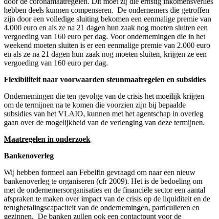
door de coronamaatregelen. Dit moet zij die ernstig inkomensverlies
hebben deels kunnen compenseren. De ondernemers die getroffen
zijn door een volledige sluiting bekomen een eenmalige premie van
4.000 euro en als ze na 21 dagen hun zaak nog moeten sluiten een
vergoeding van 160 euro per dag. Voor ondernemingen die in het
weekend moeten sluiten is er een eenmalige premie van 2.000 euro
en als ze na 21 dagen hun zaak nog moeten sluiten, krijgen ze een
vergoeding van 160 euro per dag.
Flexibiliteit naar voorwaarden steunmaatregelen en subsidies
Ondernemingen die ten gevolge van de crisis het moeilijk krijgen
om de termijnen na te komen die voorzien zijn bij bepaalde
subsidies van het VLAIO, kunnen met het agentschap in overleg
gaan over de mogelijkheid van de verlenging van deze termijnen.
Maatregelen in onderzoek
Bankenoverleg
Wij hebben formeel aan Febelfin gevraagd om naar een nieuw
bankenoverleg te organiseren (cfr 2009). Het is de bedoeling om
met de ondernemersorganisaties en de financiële sector een aantal
afspraken te maken over impact van de crisis op de liquiditeit en de
terugbetalingscapaciteit van de ondernemingen, particulieren en
gezinnen. De banken zullen ook een contactpunt voor de