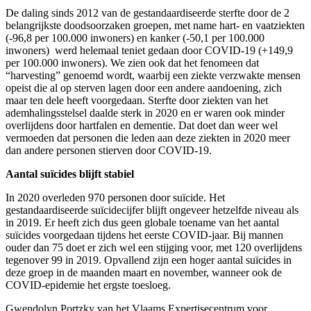
De daling sinds 2012 van de gestandaardiseerde sterfte door de 2
belangrijkste doodsoorzaken groepen, met name hart- en vaatziekten
(-96,8 per 100.000 inwoners) en kanker (-50,1 per 100.000
inwoners) werd helemaal teniet gedaan door COVID-19 (+149,9
per 100.000 inwoners). We zien ook dat het fenomeen dat
“harvesting” genoemd wordt, waarbij een ziekte verzwakte mensen
opeist die al op sterven lagen door een andere aandoening, zich
maar ten dele heeft voorgedaan. Sterfte door ziekten van het
ademhalingsstelsel daalde sterk in 2020 en er waren ook minder
overlijdens door hartfalen en dementie. Dat doet dan weer wel
vermoeden dat personen die leden aan deze ziekten in 2020 meer
dan andere personen stierven door COVID-19.
Aantal suïcides blijft stabiel
In 2020 overleden 970 personen door suïcide. Het
gestandaardiseerde suïcidecijfer blijft ongeveer hetzelfde niveau als
in 2019. Er heeft zich dus geen globale toename van het aantal
suïcides voorgedaan tijdens het eerste COVID-jaar. Bij mannen
ouder dan 75 doet er zich wel een stijging voor, met 120 overlijdens
tegenover 99 in 2019. Opvallend zijn een hoger aantal suïcides in
deze groep in de maanden maart en november, wanneer ook de
COVID-epidemie het ergste toesloeg.
Gwendolyn Portzky van het Vlaams Expertisecentrum voor