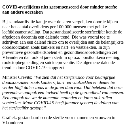
COVID-overlijdens niet gecompenseerd door minder sterfte
aan andere oorzaken
Bij standaardisatie kan je over de jaren vergelijken door te kijken
naar het aantal overlijdens per 100.000 mensen met gelijke
leeftijdssamenstelling. Dat gestandaardiseerde sterftecijfer kende de
afgelopen decennia een dalende trend. Die was vooral toe te
schrijven aan een dalend risico om te overlijden aan de belangrijkste
doodsoorzaken zoals kankers en hart- en vaatziekten. In zijn
preventieve gezondheidsbeleid en gezondheidsdoelstellingen zet
Vlaanderen dan ook al jaren sterk in op o.a. borstkankerscreening,
rookstopbegeleiding en suïcidepreventie. De algemene dalende
trend is door COVID-19 stopgezet.
Minister Crevits:
“We zien dat het sterfterisico voor belangrijke
doodsoorzaken zoals kankers, hart- en vaatziekten en dementie
verder blijft dalen zoals in de jaren daarvoor. Dat betekent dat onze
preventieve aanpak een invloed heeft op de gezondheid van mensen.
Een aanpak die we de komende maanden en jaren ook zullen
versterken. Maar COVID-19 heeft jammer genoeg de daling van
het sterftecijfer gestopt.”
Grafiek: gestandaardiseerde sterfte voor mannen en vrouwen in
Vlaanderen