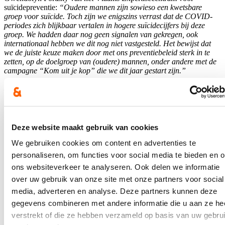
suïcidepreventie:
“Oudere mannen zijn sowieso een kwetsbare
groep voor suïcide. Toch zijn we enigszins verrast dat de COVID-
periodes zich blijkbaar vertalen in hogere suïcidecijfers bij deze
groep. We hadden daar nog geen signalen van gekregen, ook
internationaal hebben we dit nog niet vastgesteld. Het bewijst dat
we de juiste keuze maken door met ons preventiebeleid sterk in te
zetten, op de doelgroep van (oudere) mannen, onder andere met de
campagne “Kom uit je kop” die we dit jaar gestart zijn.”
Minister Crevits: “Deze sterftecijfers vormen een belangrijke bron
van kennis om te gebruiken in het suïcidepreventiebeleid in
Vlaanderen. Ons Vlaamse actieplan suïcidepreventie is
wetenschappelijk onderbouwd en omvat ook een aparte strategie
over onderzoek naar suïcidaliteit, monitoring van cijfers en continue
Deze website maakt gebruik van cookies
evaluatie van de acties. We zetten onder andere in op het sneller
verkrijgen en verwerken van deze sterftecijfers. Het beleid rond
We gebruiken cookies om content en advertenties te
suïcidepreventie moet ook gestuurd zijn door data, dat is cruciaal
personaliseren, om functies voor social media te bieden en 
om te weten of onze inspanningen ook resultaat opleveren en om de
ons websiteverkeer te analyseren. Ook delen we informatie
impact van acties te versterken. De suïcidecijfers zijn de afgelopen
decennia gedaald, maar het blijft een immense uitdaging om deze
over uw gebruik van onze site met onze partners voor social
trend verder te zetten. Continu blijven bijleren is nodig en het
media, adverteren en analyse. Deze partners kunnen deze
consistent monitoren en analyseren van data maakt daar deel van
gegevens combineren met andere informatie die u aan ze he
uit.”
verstrekt of die ze hebben verzameld op basis van uw gebru
Over deze sterftecijfers