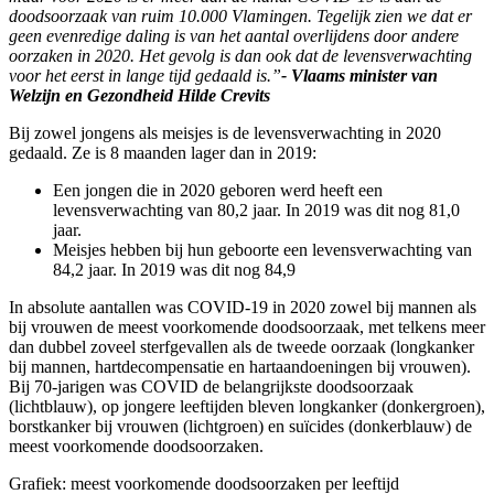
doodsoorzaak van ruim 10.000 Vlamingen. Tegelijk zien we dat er
geen evenredige daling is van het aantal overlijdens door andere
oorzaken in 2020. Het gevolg is dan ook dat de levensverwachting
voor het eerst in lange tijd gedaald is.”
- Vlaams minister van
Welzijn en Gezondheid Hilde Crevits
Bij zowel jongens als meisjes is de levensverwachting in 2020
gedaald. Ze is 8 maanden lager dan in 2019:
Een jongen die in 2020 geboren werd heeft een
levensverwachting van 80,2 jaar. In 2019 was dit nog 81,0
jaar.
Meisjes hebben bij hun geboorte een levensverwachting van
84,2 jaar. In 2019 was dit nog 84,9
In absolute aantallen was COVID-19 in 2020 zowel bij mannen als
bij vrouwen de meest voorkomende doodsoorzaak, met telkens meer
dan dubbel zoveel sterfgevallen als de tweede oorzaak (longkanker
bij mannen, hartdecompensatie en hartaandoeningen bij vrouwen).
Bij 70-jarigen was COVID de belangrijkste doodsoorzaak
(lichtblauw), op jongere leeftijden bleven longkanker (donkergroen),
borstkanker bij vrouwen (lichtgroen) en suïcides (donkerblauw) de
meest voorkomende doodsoorzaken.
Grafiek: meest voorkomende doodsoorzaken per leeftijd