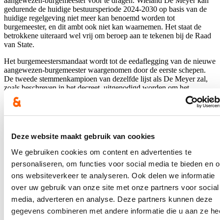
aangewezen-burgemeester voor te dragen. Wieland De Meyer kan
gedurende de huidige bestuursperiode 2024-2030 op basis van de
huidige regelgeving niet meer kan benoemd worden tot
burgemeester, en dit ambt ook niet kan waarnemen. Het staat de
betrokkene uiteraard wel vrij om beroep aan te tekenen bij de Raad
van State.
Het burgemeestersmandaat wordt tot de eedaflegging van de nieuwe
aangewezen-burgemeester waargenomen door de eerste schepen.
De tweede stemmenkampioen van dezelfde lijst als De Meyer zal,
zoals beschreven in het decreet, uitgenodigd worden om het
mandaat van aangewezen-burgemeester op te nemen en de eed af te
leggen in handen van de voorzitter van de gemeenteraad. Hierna
volgt opnieuw een benoemingsproces waarbij de minister een
beslissing zal nemen over de benoeming van de nieuwe
aangewezen-burgemeester.
Deze website maakt gebruik van cookies
Blijf op de hoogte
We gebruiken cookies om content en advertenties te
personaliseren, om functies voor social media te bieden en 
Ontvang mijn nieuwsbrief.
ons websiteverkeer te analyseren. Ook delen we informatie
over uw gebruik van onze site met onze partners voor social
E-mailadres
media, adverteren en analyse. Deze partners kunnen deze
Postcode
gegevens combineren met andere informatie die u aan ze he