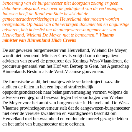
benoeming van de burgemeester niet doorgaan zolang er geen
definitieve uitspraak was over de geldigheid van de verkiezingen.
Intussen heeft de Raad van State beslist dat de
gemeenteraadsverkiezingen in Heuvelland niet moeten worden
overgedaan. Op basis van alle verkregen documenten en ongunstige
adviezen, heb ik beslist om de aangewezen-burgemeester van
Heuvelland, Wieland De Meyer, niet te benoemen.”
Vlaams
minister van Binnenland Hilde Crevits
De aangewezen-burgemeester van Heuvelland, Wieland De Meyer,
wordt niet benoemd. Minister Crevits volgt daarin de negatieve
adviezen van zowel de procureur des Konings West-Vlaanderen, de
procureur-generaal van het Hof van Beroep te Gent, het Agentschap
Binnenlands Bestuur als de West-Vlaamse gouverneur.
De forensische audit, het onafgewerkte verbetertraject n.a.v. die
audit en de feiten in het een lopend strafrechtelijk
opsporingsonderzoek naar belangenvermenging vormen volgens de
adviezen een gegrond bezwaar tegen het voordragen van Wieland
De Meyer voor het ambt van burgemeester in Heuvelland. De West-
Vlaamse provinciegouverneur stelt dat de aangewezen-burgemeester
niet over de vereiste kwaliteiten en vaardigheden beschikt om
Heuvelland met bekwaamheid en voldoende moreel gezag te leiden
en het ambt van burgemeester uit te oefenen.