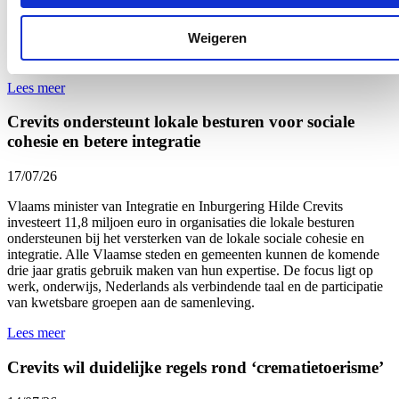
dossier van de betrokken persoon. De regeling werd vastgelegd in
het nieuw Vlaams Dienstverleningscharter van de Vlaamse overheid
Weigeren
en werd
deze week
via een omzendbrief gecommuniceerd naar alle
entiteiten.
Lees meer
Crevits ondersteunt lokale besturen voor sociale
cohesie en betere integratie
17/07/26
Vlaams minister van Integratie en Inburgering Hilde Crevits
investeert 11,8 miljoen euro in organisaties die lokale besturen
ondersteunen bij het versterken van de lokale sociale cohesie en
integratie. Alle Vlaamse steden en gemeenten kunnen de komende
drie jaar gratis gebruik maken van hun expertise. De focus ligt op
werk, onderwijs, Nederlands als verbindende taal en de participatie
van kwetsbare groepen aan de samenleving.
Lees meer
Crevits wil duidelijke regels rond ‘crematietoerisme’