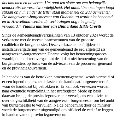
documenten en adviezen. Het gaat ten slotte om een belangrijke,
democratische verantwoordelijkheid. Het aantal benoemingen loopt
stilaan op hun einde: de teller staat momenteel op
283 gemeenten.
De aangewezen-burgemeester van Oudenburg wordt niet benoemd
en in Heuvelland werden de verkiezingen nog niet geldig
verklaard.”
Vlaams minister van Binnenland Hilde Crevits
Sinds de gemeenteraadsverkiezingen van 13 oktober 2024 wordt de
verkozene met de meeste naamstemmen van de grootste
coalitiefractie burgemeester. Deze verkozene heeft tijdens de
installatievergadering van de gemeenteraad de eed afgelegd als
aangewezen-burgemeester. Daarna volgt het benoemingsproces
waarbij de minister overgaat tot de al dan niet benoeming van de
burgemeesters op basis van de adviezen van de procureur-generaal
en de provinciegouverneur.
In het advies van de betrokken procureur-generaal wordt vermeld of
er een lopend onderzoek is lastens de kandidaat-burgemeester of
waar de kandidaat bij betrokken is. Er kan ook verwezen worden
naar eventuele vermelding in het strafregister. Mede op basis
daarvan brengt de provinciegouverneur vervolgens een advies uit
over de geschiktheid van de aangewezen-burgemeester om het ambt
van burgemeester te vervullen. Na de benoeming door de minister
wordt de burgemeester uitgenodigd om officieel de eed af te leggen
in handen van de provinciegouverneur.