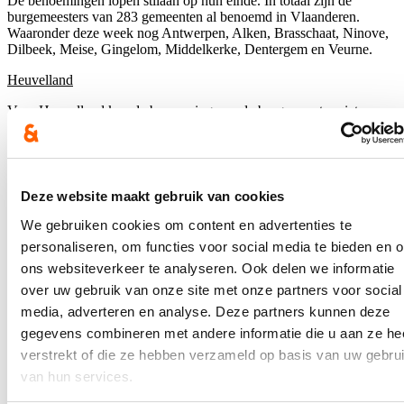
De benoemingen lopen stilaan op hun einde. In totaal zijn de
burgemeesters van 283 gemeenten al benoemd in Vlaanderen.
Waaronder deze week nog Antwerpen, Alken, Brasschaat, Ninove,
Dilbeek, Meise, Gingelom, Middelkerke, Dentergem en Veurne.
Heuvelland
Voor Heuvelland kan de benoeming van de burgemeester niet
doorgaan zolang er geen uitspraak is van de Raad van State over de
geldigheid van de verkiezingen.
Blijf op de hoogte
Deze website maakt gebruik van cookies
Ontvang mijn nieuwsbrief.
We gebruiken cookies om content en advertenties te
personaliseren, om functies voor social media te bieden en 
E-mailadres
ons websiteverkeer te analyseren. Ook delen we informatie
Postcode
over uw gebruik van onze site met onze partners voor social
media, adverteren en analyse. Deze partners kunnen deze
Ja, ik wens de nieuwsbrief van Hilde Crevits te ontvangen op
gegevens combineren met andere informatie die u aan ze he
bovenstaand mailadres*
verstrekt of die ze hebben verzameld op basis van uw gebru
Klik
hier
om de privacyvoorwaarden te raadplegen
van hun services.