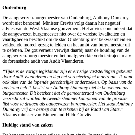
Oudenburg
De aangewezen-burgemeester van Oudenburg, Anthony Dumarey,
wordt niet benoemd. Minister Crevits volgt daarin het negatief
advies van de West-Vlaamse gouverneur. Het advies concludeert dat
de aangewezen burgemeester niet over de vereiste kwaliteiten en
vaardigheden beschikt om de stad Oudenburg met bekwaamheid en
voldoende moreel gezag te leiden en het ambt van burgemeester uit
te oefenen. De gouverneur verwijst daarbij naar de houding van de
aangewezen-burgemeester en het onafgewerkte verbetertraject n.a.v.
de forensische audit van Audit Vlaanderen.
“Tijdens de vorige legislatuur zijn er ernstige vaststellingen gebeurd
door Audit Vlaanderen en liep het verbetertraject moeizaam. Ik nam
ook akte van de lopende gerechtelijke onderzoeken. Op basis van de
adviezen heb ik beslist om Anthony Dumarey niet te benoemen als
burgemeester. Dit betekent dat de gemeenteraad van Oudenburg
verzocht zal worden de tweede stemmenkampioen van de grootste
lijst voor te dragen als aangewezen burgemeester. Het staat Anthony
Dumarey vrij om beroep aan te tekenen bij de Raad van State.”
-
Vlaams minister van Binnenland Hilde Crevits
Huidige
stand van
zaken