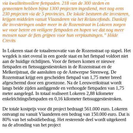
via kwaliteitsvollere fietspaden. 218 van de 300 steden en
gemeenten hebben bijna 1300 projecten ingediend, met nog eens
230 projecten via de 5 provincies. De lokale besturen die investeren,
krijgen middelen vanuit Vlaanderen via het Relancefonds. Dankzij
die investeringen onder meer in de Rozenstraat in Lokeren zorgen
we voor betere en veiligere fietspaden en hopen we dat nog meer
mensen naar de fiets grijpen voor hun verplaatsingen.” Hilde
Crevits
In Lokeren staat de totaalrenovatie van de Rozenstraat op stapel. Het
wegdek is niet overal in een goede staat en het fietspad voldoet niet
aan de huidige richtlijnen. Voor de fietsers komen er nieuwe
fietspaden en fietssuggestiestroken in de Rozenstraat en de
Melkerijstraat, die aansluiten op de Antwerpse Steenweg. De
Rozenstraat krijgt een gescheiden fietspad van 1,75 meter breed
afgeschermd door een groenzone. Na de Leeuwerikstraat wordt
langs beide zijden aanliggende en verhoogde fietspaden van 1,75
meter aangelegd. In totaal realiseert Lokeren 2,88 kilometer
enkelrichtingsfietspaden en 0,16 kilometer fietssuggestiestroken.
De totale kostprijs voor dit project bedraagt 561.000 euro. Lokeren
ontvangt nu vanuit Vlaanderen een bedrag van 150.000 euro. Dat is
80% van het subsidiebedrag. Het resterende deel wordt uitgekeerd
na de afronding van het project