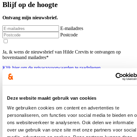
Blijf op de hoogte
Ontvang mijn nieuwsbrief.
E-mailadres
Postcode
Ja, ik wens de nieuwsbrief van Hilde Crevits te ontvangen op
bovenstaand mailadres*
Klik
hier
om de privacyvoorwaarden te raadplegen
Nieuws
Deze website maakt gebruik van cookies
Aantal meldingen van agressief of ongewenst gedrag
We gebruiken cookies om content en advertenties te
stijgt fors binnen Vlaamse overheid: nieuwe regeling
personaliseren, om functies voor social media te bieden en 
dat dossiers tijdelijk kan opschorten in geval van
ons websiteverkeer te analyseren. Ook delen we informatie
agressie voortaan van kracht
over uw gebruik van onze site met onze partners voor social