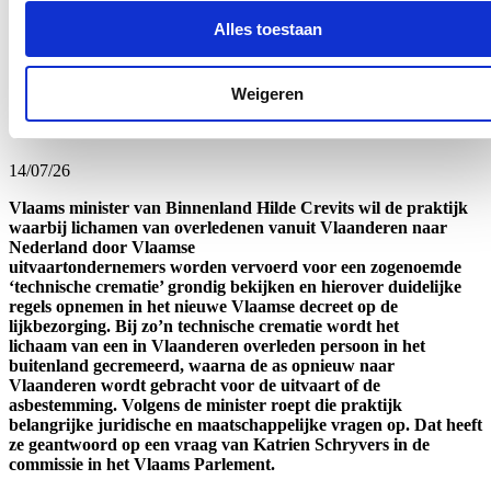
drie jaar gratis gebruik maken van hun expertise. De focus ligt op
werk, onderwijs, Nederlands als verbindende taal en de participatie
Alles toestaan
van kwetsbare groepen aan de samenleving.
Lees meer
Weigeren
Crevits wil duidelijke regels rond ‘crematietoerisme’
14/07/26
Vlaams minister van Binnenland Hilde Crevits wil de praktijk
waarbij lichamen van overledenen vanuit Vlaanderen naar
Nederland door Vlaamse
uitvaartondernemers worden vervoerd voor een zogenoemde
‘technische crematie’ grondig bekijken en hierover duidelijke
regels opnemen in het nieuwe Vlaamse decreet op de
lijkbezorging. Bij zo’n technische crematie wordt het
lichaam van een in Vlaanderen overleden persoon in het
buitenland gecremeerd, waarna de as opnieuw naar
Vlaanderen wordt gebracht voor de uitvaart of de
asbestemming. Volgens de minister roept die praktijk
belangrijke juridische en maatschappelijke vragen op. Dat heeft
ze geantwoord op een vraag van Katrien Schryvers in de
commissie in het Vlaams Parlement.