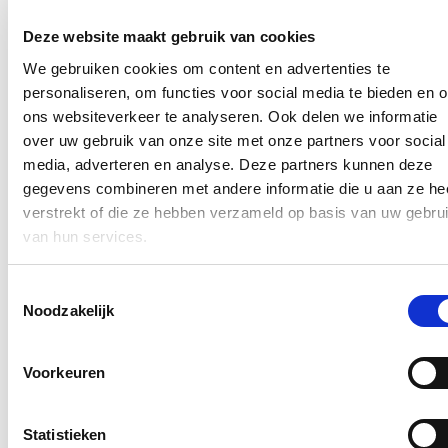
Ja, ik wens de nieuwsbrief van Hilde Crevits te ontvangen op
Deze website maakt gebruik van cookies
bovenstaand mailadres*
We gebruiken cookies om content en advertenties te
Klik
hier
om de privacyvoorwaarden te raadplegen
personaliseren, om functies voor social media te bieden en 
ons websiteverkeer te analyseren. Ook delen we informatie
over uw gebruik van onze site met onze partners voor social
Nieuws
media, adverteren en analyse. Deze partners kunnen deze
gegevens combineren met andere informatie die u aan ze he
Aantal meldingen van agressief of ongewenst gedrag
verstrekt of die ze hebben verzameld op basis van uw gebru
stijgt fors binnen Vlaamse overheid: nieuwe regeling
van hun services.
dat dossiers tijdelijk kan opschorten in geval van
agressie voortaan van kracht
Toestemmingsselectie
22/07/26
Noodzakelijk
Het aantal meldingen van ongewenst gedrag van derden tegenover
personeelsleden van de Vlaamse overheid
steeg met 60%.
Dat blijkt
Voorkeuren
uit nieuwe cijfers van Vlaams minister van Bestuurszaken Hilde
Crevits. De minister wil daarom strenger optreden: indien
overheidspersoneel wordt geconfronteerd met agressie van burgers,
kan er voortaan onmiddellijk en kordaat op worden gereageerd door
Statistieken
het voorval uitdrukkelijk mee te nemen bij de beoordeling van het