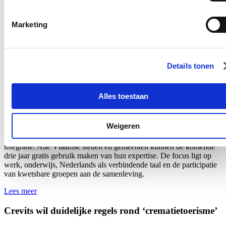
dossier van de betrokken persoon. De regeling werd vastgelegd in
het nieuw Vlaams Dienstverleningscharter van de Vlaamse overheid
Marketing
en werd
deze week
via een omzendbrief gecommuniceerd naar alle
entiteiten.
Lees meer
Details tonen
Crevits ondersteunt lokale besturen voor sociale
cohesie en betere integratie
Alles toestaan
17/07/26
Vlaams minister van Integratie en Inburgering Hilde Crevits
Weigeren
investeert 11,8 miljoen euro in organisaties die lokale besturen
ondersteunen bij het versterken van de lokale sociale cohesie en
integratie. Alle Vlaamse steden en gemeenten kunnen de komende
drie jaar gratis gebruik maken van hun expertise. De focus ligt op
werk, onderwijs, Nederlands als verbindende taal en de participatie
van kwetsbare groepen aan de samenleving.
Lees meer
Crevits wil duidelijke regels rond ‘crematietoerisme’