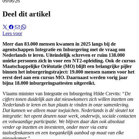
09/06/26
Deel dit artikel
Lees voor
Meer dan 83.000 mensen kwamen in 2025 langs bij de
agentschappen Integratie en Inburgering met de vraag om
Nederlands te leren. Uiteindelijk schreven er ruim 138.000
unieke personen zich in voor een NT2-opleiding. Ook de cursus
Maatschappelijke Oriëntatie (MO) blijft een belangrijke pijler
binnen het inburgeringstraject: 19.000 mensen namen voor het
eerst deel aan een cursus MO. Daarnaast werden vorig jaar
bijna 18.000 inburgeringsattesten uitgereikt.
Vlaams minister van Integratie en Inburgering Hilde Crevits:
“De
cijfers tonen duidelijk aan dat nieuwkomers zich willen inzetten om
Nederlands te leren en hun plaats te vinden in onze samenleving.
Dat kunnen we alleen maar toejuichen. Nederlands is dé sleutel tot
integratie: het opent deuren naar werk, onderwijs, sociale contacten
en volwaardige participatie. We blijven daar dan ook absoluut
verder op inzetten en investeren, onder meer via extra
taaloefenkansen en een toegankelijk aanbod op maat van elke
nieuwkomer.”