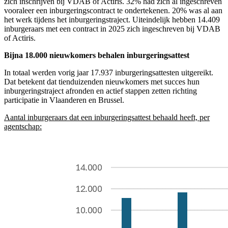
zich inschrijven bij VDAB of Actiris. 32% had zich al ingeschreven
vooraleer een inburgeringscontract te ondertekenen. 20% was al aan
het werk tijdens het inburgeringstraject. Uiteindelijk hebben 14.409
inburgeraars met een contract in 2025 zich ingeschreven bij VDAB
of Actiris.
Bijna 18.000 nieuwkomers behalen inburgeringsattest
In totaal werden vorig jaar 17.937 inburgeringsattesten uitgereikt.
Dat betekent dat tienduizenden nieuwkomers met succes hun
inburgeringstraject afronden en actief stappen zetten richting
participatie in Vlaanderen en Brussel.
Aantal inburgeraars dat een inburgeringsattest behaald heeft, per
agentschap: