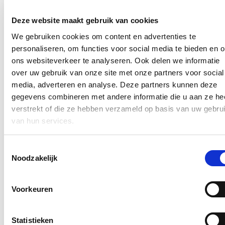
Ja, ik wens de nieuwsbrief van Hilde Crevits te ontvangen op
Deze website maakt gebruik van cookies
bovenstaand mailadres*
We gebruiken cookies om content en advertenties te
Klik
hier
om de privacyvoorwaarden te raadplegen
personaliseren, om functies voor social media te bieden en 
ons websiteverkeer te analyseren. Ook delen we informatie
over uw gebruik van onze site met onze partners voor social
Nieuws
media, adverteren en analyse. Deze partners kunnen deze
gegevens combineren met andere informatie die u aan ze he
Aantal meldingen van agressief of ongewenst gedrag
verstrekt of die ze hebben verzameld op basis van uw gebru
stijgt fors binnen Vlaamse overheid: nieuwe regeling
van hun services.
dat dossiers tijdelijk kan opschorten in geval van
agressie voortaan van kracht
Toestemmingsselectie
22/07/26
Noodzakelijk
Het aantal meldingen van ongewenst gedrag van derden tegenover
personeelsleden van de Vlaamse overheid
steeg met 60%.
Dat blijkt
Voorkeuren
uit nieuwe cijfers van Vlaams minister van Bestuurszaken Hilde
Crevits. De minister wil daarom strenger optreden: indien
overheidspersoneel wordt geconfronteerd met agressie van burgers,
kan er voortaan onmiddellijk en kordaat op worden gereageerd door
Statistieken