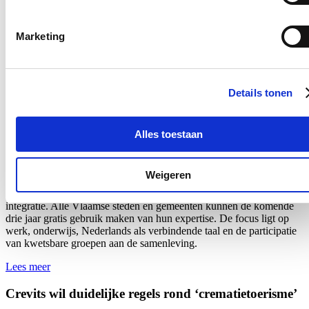
het voorval uitdrukkelijk mee te nemen bij de beoordeling van het
dossier van de betrokken persoon. De regeling werd vastgelegd in
het nieuw Vlaams Dienstverleningscharter van de Vlaamse overheid
Marketing
en werd
deze week
via een omzendbrief gecommuniceerd naar alle
entiteiten.
Lees meer
Details tonen
Crevits ondersteunt lokale besturen voor sociale
cohesie en betere integratie
Alles toestaan
17/07/26
Vlaams minister van Integratie en Inburgering Hilde Crevits
Weigeren
investeert 11,8 miljoen euro in organisaties die lokale besturen
ondersteunen bij het versterken van de lokale sociale cohesie en
integratie. Alle Vlaamse steden en gemeenten kunnen de komende
drie jaar gratis gebruik maken van hun expertise. De focus ligt op
werk, onderwijs, Nederlands als verbindende taal en de participatie
van kwetsbare groepen aan de samenleving.
Lees meer
Crevits wil duidelijke regels rond ‘crematietoerisme’