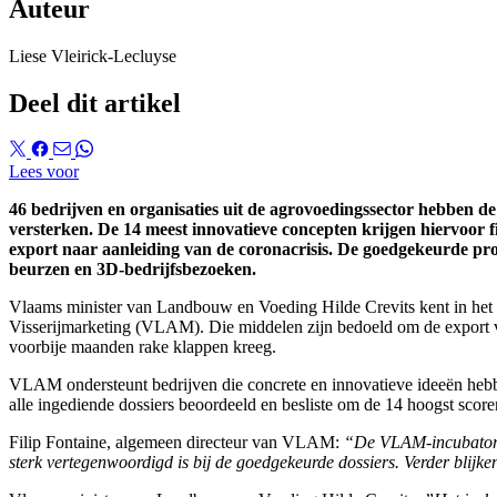
Auteur
Liese Vleirick-Lecluyse
Deel dit artikel
Lees voor
46 bedrijven en organisaties uit de agrovoedingssector hebben de
versterken. De 14 meest innovatieve concepten krijgen hiervoor 
export naar aanleiding van de coronacrisis. De goedgekeurde pro
beurzen en 3D-bedrijfsbezoeken.
Vlaams minister van Landbouw en Voeding Hilde Crevits kent in het k
Visserijmarketing (VLAM). Die middelen zijn bedoeld om de export va
voorbije maanden rake klappen kreeg.
VLAM ondersteunt bedrijven die concrete en innovatieve ideeën hebb
alle ingediende dossiers beoordeeld en besliste om de 14 hoogst sco
Filip Fontaine, algemeen directeur van VLAM:
“De VLAM-incubator is 
sterk vertegenwoordigd is bij de goedgekeurde dossiers. Verder blijken 