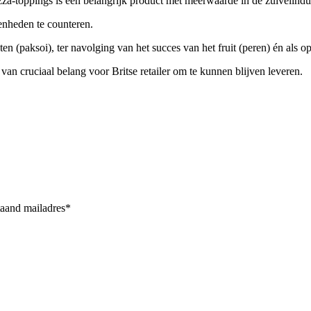
pizza-toppings is een belangrijk product met meerwaarde in de zuivelindu
enheden te counteren.
en (paksoi), ter navolging van het succes van het fruit (peren) én als
van cruciaal belang voor Britse retailer om te kunnen blijven leveren.
taand mailadres*