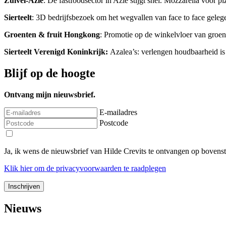
Zuivel-Azië
: De fastfoodsector in Azië stijgt snel. Mozzarella voor 
Sierteelt
: 3D bedrijfsbezoek om het wegvallen van face to face geleg
Groenten & fruit Hongkong
: Promotie op de winkelvloer van groent
Sierteelt Verenigd Koninkrijk:
Azalea’s: verlengen houdbaarheid is 
Blijf op de hoogte
Ontvang mijn nieuwsbrief.
E-mailadres
Postcode
Ja, ik wens de nieuwsbrief van Hilde Crevits te ontvangen op bovens
Klik
hier
om de privacyvoorwaarden te raadplegen
Nieuws