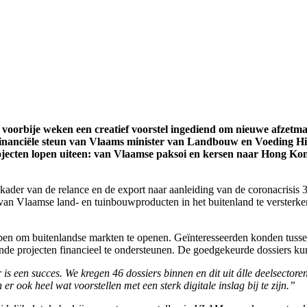
 voorbije weken een creatief voorstel ingediend om nieuwe afzetma
financiële steun van Vlaams minister van Landbouw en Voeding Hil
jecten lopen uiteen: van Vlaamse paksoi en kersen naar Hong Kong
ader van de relance en de export naar aanleiding van de coronacrisis
n Vlaamse land- en tuinbouwproducten in het buitenland te versterken 
en om buitenlandse markten te openen. Geïnteresseerden konden tussen
rende projecten financieel te ondersteunen. De goedgekeurde dossiers 
een succes. We kregen 46 dossiers binnen en dit uit álle deelsectoren 
er ook heel wat voorstellen met een sterk digitale inslag bij te zijn.”