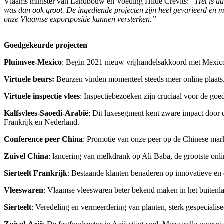
Vlaams minister van Landbouw en Voeding Hilde Crevits:
”Het is du
was dan ook groot. De ingediende projecten zijn heel gevarieerd en 
onze Vlaamse exportpositie kunnen versterken.”
Goedgekeurde projecten
Pluimvee-Mexico
: Begin 2021 nieuw vrijhandelsakkoord met Mexico,
Virtuele beurs:
Beurzen vinden momenteel steeds meer online plaats. D
Virtuele inspectie vlees
: Inspectiebezoeken zijn cruciaal voor de goe
Kalfsvlees-Saoedi-Arabië
: Dit luxesegment kent zware impact door d
Frankrijk en Nederland.
Conference peer China
: Promotie van onze peer op de Chinese mar
Zuivel China
: lancering van melkdrank op Ali Baba, de grootste onl
Sierteelt Frankrijk
: Bestaande klanten benaderen op innovatieve en 
Vleeswaren
: Vlaamse vleeswaren beter bekend maken in het buitenla
Sierteelt
: Veredeling en vermeerdering van planten, sterk gespeciali