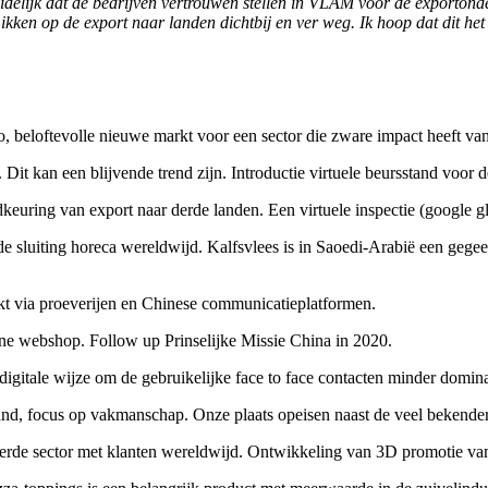
idelijk dat de bedrijven vertrouwen stellen in VLAM voor de exportonde
mikken op de export naar landen dichtbij en ver weg. Ik hoop dat dit 
 beloftevolle nieuwe markt voor een sector die zware impact heeft van
it kan een blijvende trend zijn. Introductie virtuele beursstand voor de
dkeuring van export naar derde landen. Een virtuele inspectie (google g
e sluiting horeca wereldwijd. Kalfsvlees is in Saoedi-Arabië een gegee
kt via proeverijen en Chinese communicatieplatformen.
ine webshop. Follow up Prinselijke Missie China in 2020.
digitale wijze om de gebruikelijke face to face contacten minder domin
nd, focus op vakmanschap. Onze plaats opeisen naast de veel bekendere 
seerde sector met klanten wereldwijd. Ontwikkeling van 3D promotie v