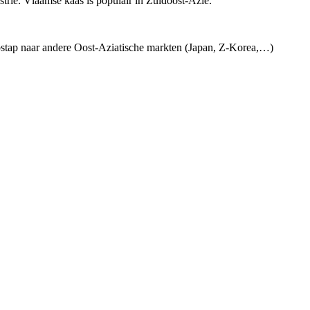
strie. Vlaamse kaas is populair in Zuidoost-Azië.
 opstap naar andere Oost-Aziatische markten (Japan, Z-Korea,…)