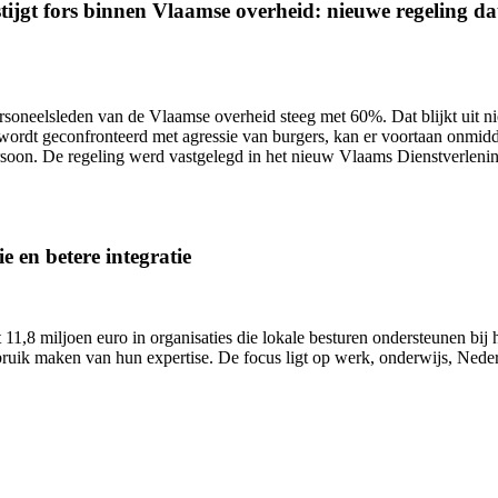
ijgt fors binnen Vlaamse overheid: nieuwe regeling dat 
ersoneelsleden van de Vlaamse overheid
steeg met 60%.
Dat blijkt uit 
wordt geconfronteerd met agressie van burgers, kan er voortaan onmidd
ersoon. De regeling werd vastgelegd in het nieuw Vlaams Dienstverlen
e en betere integratie
11,8 miljoen euro in organisaties die lokale besturen ondersteunen bij h
uik maken van hun expertise. De focus ligt op werk, onderwijs, Nederl