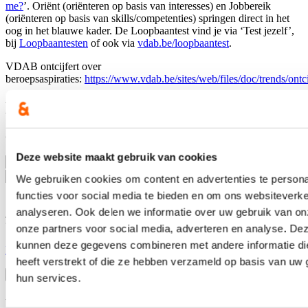
me?
’. Oriënt (oriënteren op basis van interesses) en Jobbereik
(oriënteren op basis van skills/competenties) springen direct in het
oog in het blauwe kader. De Loopbaantest vind je via ‘Test jezelf’,
bij
Loopbaantesten
of ook via
vdab.be/loopbaantest
.
VDAB ontcijfert over
beroepsaspiraties:
https://www.vdab.be/sites/web/files/doc/trends/ontc
Blijf op de hoogte
Ontvang mijn nieuwsbrief.
Deze website maakt gebruik van cookies
E-mailadres
Postcode
We gebruiken cookies om content en advertenties te persona
functies voor social media te bieden en om ons websiteverke
analyseren. Ook delen we informatie over uw gebruik van on
Ja, ik wens de nieuwsbrief van Hilde Crevits te ontvangen op
bovenstaand mailadres*
onze partners voor social media, adverteren en analyse. De
kunnen deze gegevens combineren met andere informatie di
Klik
hier
om de privacyvoorwaarden te raadplegen
heeft verstrekt of die ze hebben verzameld op basis van uw 
hun services.
Nieuws