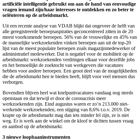
artificiële intelligentie gebruikt om aan de hand van eenvoudige
vragen iemand zijn/haar interesses te ontdekken en zo beter te
oriënteren op de arbeidsmarkt.
Uit een recente analyse van VDAB blijkt dat ongeveer de helft van
alle geregistreerde beroepsaspiraties geconcentreerd zitten in de 20
meest voorkomende beroepen. 56% van de vrouwelijke en 45% van
de mannelijke werkzoekenden vinken beroepen aan uit de top-20
lijst van de meest populaire beroepen zoals magazijnmedewerker of
administratief medewerker. Dat is negatief voor de mobiliteit op de
arbeidsmarkt: werkzoekenden verdringen elkaar voor dezelfde jobs
en het bemoeilijkt de zoektocht van werkgevers die vacatures
hebben voor andere beroepen. Een groot deel van de mogelijkheden
die de arbeidsmarkt hen te bieden heeft, blijft voor veel mensen dus
verborgen.
Bovendien blijven heel wat knelpuntvacatures vandaag nog steeds
openstaan en dat terwijl er door de coronacrisis meer
werkzoekenden zijn. Eind augustus waren er zo’n 213.000 niet-
werkende werkzoekenden, een stijging van 8,6% t.o.v. 2019. De
krapte op de arbeidsmarkt mag dan iets minder fel zijn, ze is niet
weg. Er is werk aan de winkel om de kloof te dichten tussen vraag
en aanbod op de arbeidsmarkt.
3 nieuwe loopbaaninstrumenten