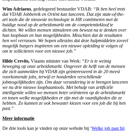
Wim Adriaens
, gedelegeerd bestuurder VDAB:
“Ik ben heel trots
dat VDAB Jobbereik en Oriënt kan lanceren. Dat zijn state-of-the-
art tools die de nieuwste technologie in HR combineren met de
huidige nood op de arbeidsmarkt om de competentiekloof te
dichten. We willen mensen stimuleren om bewust na te denken over
hun loopbaan en hun mogelijkheden. Misschien dat de resultaten
hen wel verrassen. We hopen alleszins dat deze hulpmiddelen zoveel
mogelijk burgers inspireren om een nieuwe opleiding te volgen of
om te solliciteren voor een nieuwe job.”
Hilde Crevits,
Vlaams minister van Werk:
“Er is te weinig
beweging op onze arbeidsmarkt. Ongeveer de helft van de mensen
die zich aanmelden bij VDAB zijn geïnteresseerd in de 20 meest
voorkomende jobs, terwijl er honderden verschillende
jobmogelijkheden zijn. Om daar verandering in te brengen lanceren
we nu drie nieuwe loopbaantools. Met behulp van artificiële
intelligentie willen we mensen beter oriënteren op de arbeidsmarkt
en tonen welke mogelijkheden er zijn met de vaardigheden die ze
hebben. Zo kunnen ze ook bewuster kiezen voor een job die bij hen
past.”
Meer
informatie
De drie tools kan je vinden op onze website bij ‘
Welke job past bij