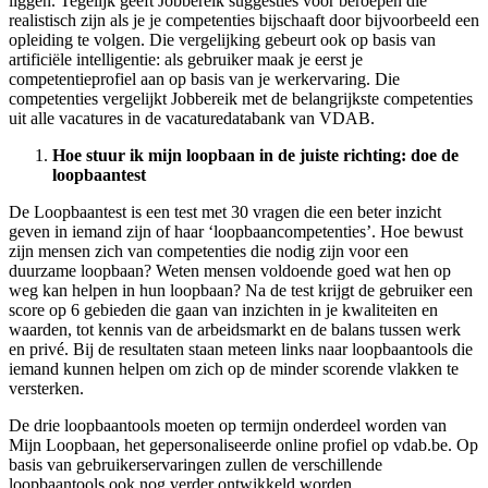
liggen. Tegelijk geeft Jobbereik suggesties voor beroepen die
realistisch zijn als je je competenties bijschaaft door bijvoorbeeld een
opleiding te volgen. Die vergelijking gebeurt ook op basis van
artificiële intelligentie: als gebruiker maak je eerst je
competentieprofiel aan op basis van je werkervaring. Die
competenties vergelijkt Jobbereik met de belangrijkste competenties
uit alle vacatures in de vacaturedatabank van VDAB.
Hoe stuur ik mijn loopbaan in de juiste richting: doe de
loopbaantest
De Loopbaantest is een test met 30 vragen die een beter inzicht
geven in iemand zijn of haar ‘loopbaancompetenties’. Hoe bewust
zijn mensen zich van competenties die nodig zijn voor een
duurzame loopbaan? Weten mensen voldoende goed wat hen op
weg kan helpen in hun loopbaan? Na de test krijgt de gebruiker een
score op 6 gebieden die gaan van inzichten in je kwaliteiten en
waarden, tot kennis van de arbeidsmarkt en de balans tussen werk
en privé. Bij de resultaten staan meteen links naar loopbaantools die
iemand kunnen helpen om zich op de minder scorende vlakken te
versterken.
De drie loopbaantools moeten op termijn onderdeel worden van
Mijn Loopbaan, het gepersonaliseerde online profiel op vdab.be. Op
basis van gebruikerservaringen zullen de verschillende
loopbaantools ook nog verder ontwikkeld worden.