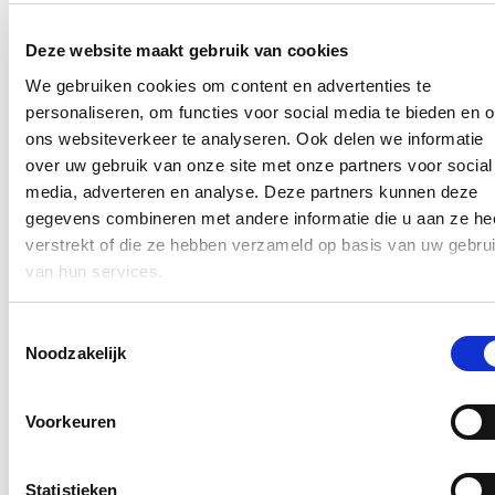
Ja, ik wens de nieuwsbrief van Hilde Crevits te ontvangen op
Deze website maakt gebruik van cookies
bovenstaand mailadres*
We gebruiken cookies om content en advertenties te
Klik
hier
om de privacyvoorwaarden te raadplegen
personaliseren, om functies voor social media te bieden en 
ons websiteverkeer te analyseren. Ook delen we informatie
over uw gebruik van onze site met onze partners voor social
Nieuws
media, adverteren en analyse. Deze partners kunnen deze
gegevens combineren met andere informatie die u aan ze he
Aantal meldingen van agressief of ongewenst gedrag
verstrekt of die ze hebben verzameld op basis van uw gebru
stijgt fors binnen Vlaamse overheid: nieuwe regeling
van hun services.
dat dossiers tijdelijk kan opschorten in geval van
agressie voortaan van kracht
Toestemmingsselectie
Noodzakelijk
22/07/26
Het aantal meldingen van ongewenst gedrag van derden tegenover
personeelsleden van de Vlaamse overheid
steeg met 60%.
Dat blijkt
Voorkeuren
uit nieuwe cijfers van Vlaams minister van Bestuurszaken Hilde
Crevits. De minister wil daarom strenger optreden: indien
overheidspersoneel wordt geconfronteerd met agressie van burgers,
Statistieken
kan er voortaan onmiddellijk en kordaat op worden gereageerd door