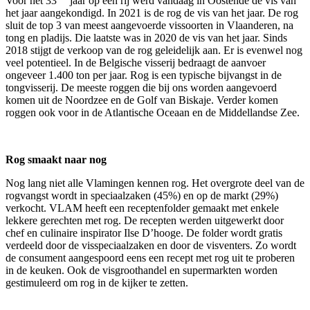
Voor het 33
jaar op een rij werd vandaag in Oostende de vis van
het jaar aangekondigd. In 2021 is de rog de vis van het jaar. De rog
sluit de top 3 van meest aangevoerde vissoorten in Vlaanderen, na
tong en pladijs. Die laatste was in 2020 de vis van het jaar. Sinds
2018 stijgt de verkoop van de rog geleidelijk aan. Er is evenwel nog
veel potentieel. In de Belgische visserij bedraagt de aanvoer
ongeveer 1.400 ton per jaar. Rog is een typische bijvangst in de
tongvisserij. De meeste roggen die bij ons worden aangevoerd
komen uit de Noordzee en de Golf van Biskaje. Verder komen
roggen ook voor in de Atlantische Oceaan en de Middellandse Zee.
Rog smaakt naar nog
Nog lang niet alle Vlamingen kennen rog. Het overgrote deel van de
rogvangst wordt in speciaalzaken (45%) en op de markt (29%)
verkocht. VLAM heeft een receptenfolder gemaakt met enkele
lekkere gerechten met rog. De recepten werden uitgewerkt door
chef en culinaire inspirator Ilse D’hooge. De folder wordt gratis
verdeeld door de visspeciaalzaken en door de visventers. Zo wordt
de consument aangespoord eens een recept met rog uit te proberen
in de keuken. Ook de visgroothandel en supermarkten worden
gestimuleerd om rog in de kijker te zetten.