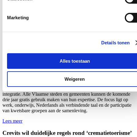
het voorval uitdrukkelijk mee te nemen bij de beoordeling van het
dossier van de betrokken persoon. De regeling werd vastgelegd in
het nieuw Vlaams Dienstverleningscharter van de Vlaamse overheid
Marketing
en werd
deze week
via een omzendbrief gecommuniceerd naar alle
entiteiten.
Lees meer
Details tonen
Crevits ondersteunt lokale besturen voor sociale
cohesie en betere integratie
Alles toestaan
17/07/26
Vlaams minister van Integratie en Inburgering Hilde Crevits
Weigeren
investeert 11,8 miljoen euro in organisaties die lokale besturen
ondersteunen bij het versterken van de lokale sociale cohesie en
integratie. Alle Vlaamse steden en gemeenten kunnen de komende
drie jaar gratis gebruik maken van hun expertise. De focus ligt op
werk, onderwijs, Nederlands als verbindende taal en de participatie
van kwetsbare groepen aan de samenleving.
Lees meer
Crevits wil duidelijke regels rond ‘crematietoerisme’