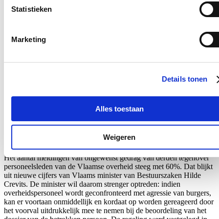
Ja, ik wens de nieuwsbrief van Hilde Crevits te ontvangen op
Statistieken
bovenstaand mailadres*
Klik
hier
om de privacyvoorwaarden te raadplegen
Marketing
Nieuws
Details tonen
Aantal meldingen van agressief of ongewenst gedrag
stijgt fors binnen Vlaamse overheid: nieuwe regeling
Alles toestaan
dat dossiers tijdelijk kan opschorten in geval van
agressie voortaan van kracht
Weigeren
22/07/26
Het aantal meldingen van ongewenst gedrag van derden tegenover
personeelsleden van de Vlaamse overheid
steeg met 60%.
Dat blijkt
uit nieuwe cijfers van Vlaams minister van Bestuurszaken Hilde
Crevits. De minister wil daarom strenger optreden: indien
overheidspersoneel wordt geconfronteerd met agressie van burgers,
kan er voortaan onmiddellijk en kordaat op worden gereageerd door
het voorval uitdrukkelijk mee te nemen bij de beoordeling van het