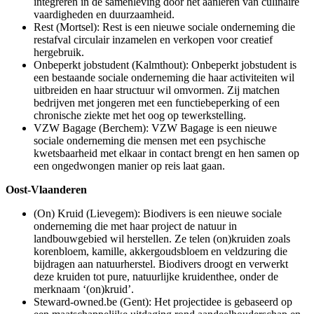
integreren in de samenleving door het aanleren van culinaire
vaardigheden en duurzaamheid.
Rest (Mortsel): Rest is een nieuwe sociale onderneming die
restafval circulair inzamelen en verkopen voor creatief
hergebruik.
Onbeperkt jobstudent (Kalmthout): Onbeperkt jobstudent is
een bestaande sociale onderneming die haar activiteiten wil
uitbreiden en haar structuur wil omvormen. Zij matchen
bedrijven met jongeren met een functiebeperking of een
chronische ziekte met het oog op tewerkstelling.
VZW Bagage (Berchem): VZW Bagage is een nieuwe
sociale onderneming die mensen met een psychische
kwetsbaarheid met elkaar in contact brengt en hen samen op
een ongedwongen manier op reis laat gaan.
Oost-Vlaanderen
(On) Kruid (Lievegem): Biodivers is een nieuwe sociale
onderneming die met haar project de natuur in
landbouwgebied wil herstellen. Ze telen (on)kruiden zoals
korenbloem, kamille, akkergoudsbloem en veldzuring die
bijdragen aan natuurherstel. Biodivers droogt en verwerkt
deze kruiden tot pure, natuurlijke kruidenthee, onder de
merknaam ‘(on)kruid’.
Steward-owned.be (Gent): Het projectidee is gebaseerd op