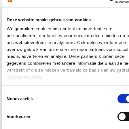
sociale onderneming ‘VZW De Handige Harry’ opgericht.
Mensen met een afstand tot de arbeidsmarkt zullen zo klusjes
opknappen voor ouderen.
Deze website maakt gebruik van cookies
Vlaams-Brabant
We gebruiken cookies om content en advertenties te
Bistro De Borre (Bierbeek): Bistro De Borre is een bestaande
personaliseren, om functies voor social media te bieden en 
sociale onderneming gestart in 2022. Het is een bistro met
ons websiteverkeer te analyseren. Ook delen we informatie
lokale en duurzame producten die kansengroepen tewerk stelt
waaronder psychiatrische patiënten. Ze werken dan ook
over uw gebruik van onze site met onze partners voor social
samen met zorggroep Sint-Kamillus. Met het project willen ze
media, adverteren en analyse. Deze partners kunnen deze
hun omzet vergroten door middel van een
gegevens combineren met andere informatie die u aan ze he
marketingcampagne.
verstrekt of die ze hebben verzameld op basis van uw gebru
Meer informatie:
https://www.socialeeconomie.be/alle-oproepen
van hun services.
Blijf op de hoogte
Toestemmingsselectie
Noodzakelijk
Ontvang mijn nieuwsbrief.
E-mailadres
Postcode
Voorkeuren