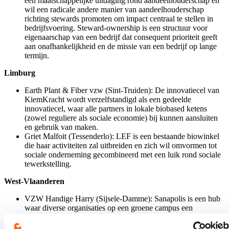
een maatschappelijke uitdaging rond aandeelhouderschap en
wil een radicale andere manier van aandeelhouderschap
richting stewards promoten om impact centraal te stellen in
bedrijfsvoering. Steward-ownership is een structuur voor
eigenaarschap van een bedrijf dat consequent prioriteit geeft
aan onafhankelijkheid en de missie van een bedrijf op lange
termijn.
Limburg
Earth Plant & Fiber vzw (Sint-Truiden): De innovatiecel van
KiemKracht wordt verzelfstandigd als een gedeelde
innovatiecel, waar alle partners in lokale biobased ketens
(zowel reguliere als sociale economie) bij kunnen aansluiten
en gebruik van maken.
Griet Malfoit (Tessenderlo): LEF is een bestaande biowinkel
die haar activiteiten zal uitbreiden en zich wil omvormen tot
sociale onderneming gecombineerd met een luik rond sociale
tewerkstelling.
West-Vlaanderen
VZW Handige Harry (Sijsele-Damme): Sanapolis is een hub
waar diverse organisaties op een groene campus een
complementair en divers aanbod voor gezondheid, toerisme
en well-being aanbieden. Vanuit deze hub wordt de nieuwe