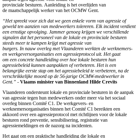
provinciale
besturen.
Aanleiding is het overlijden
van
de
maatschappelijk werker van het OCMW Gent
.
“Het spreekt voor zich dat we g
een enkele vorm van agressie of
geweld ten aanzien van medewerkers tolereren. Elk incident verdient
een ernstige opvolging. Jammer genoeg
krijgen we verschillende
signalen dat het personeel van de lokale en provinciale besturen
steeds meer te kampen krijgt met agressie van
burgers.
In nauw overleg met Vlaanderen werkten de werknemers-
en werkgeversorganisaties een agressieprotocol uit. Het gaat
om een concrete handleiding over hoe lokale besturen hun
agressiebeleid kunnen aanpakken of verbeteren. Het is een
belangrijke eerste stap om het agressiebeleid te verbeteren, na de
verschrikkelijke moord op de 56-jarige OCMW-medewerker in
Gent.” -
Vlaams minister van Binnenland Hilde Crevits
Vlaanderen ondersteunt lokale en provinciale besturen in de aanpak
van agressie tegen hun medewerkers onder meer via het sociaal
overleg binnen Comité C1. De werkgevers- en
werknemersorganisaties binnen het Comité C1 bereikten een
akkoord over een
agressieprotocol met richtlijnen voor de lokale
besturen rond preventie, sensibilisering,
registratie van
agressiemeldingen en de nazorg na incidenten.
Het gaat om een praktische handleiding die lokale en