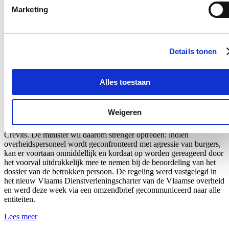
Marketing
Nieuws
Aantal meldingen van agressief of ongewenst gedrag
stijgt fors binnen Vlaamse overheid: nieuwe regeling
Details tonen
dat dossiers tijdelijk kan opschorten in geval van
agressie voortaan van kracht
Alles toestaan
22/07/26
Het aantal meldingen van ongewenst gedrag van derden tegenover
Weigeren
personeelsleden van de Vlaamse overheid
steeg met 60%.
Dat blijkt
uit nieuwe cijfers van Vlaams minister van Bestuurszaken Hilde
Crevits. De minister wil daarom strenger optreden: indien
overheidspersoneel wordt geconfronteerd met agressie van burgers,
kan er voortaan onmiddellijk en kordaat op worden gereageerd door
het voorval uitdrukkelijk mee te nemen bij de beoordeling van het
dossier van de betrokken persoon. De regeling werd vastgelegd in
het nieuw Vlaams Dienstverleningscharter van de Vlaamse overheid
en werd
deze week
via een omzendbrief gecommuniceerd naar alle
entiteiten.
Lees meer