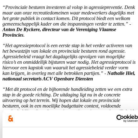
“Provinciale besturen investeren al volop in agressiepreventie. Denk
maar aan onze recreatiedomeinen waar medewerkers dagelijks met
het grote publiek in contact komen. Dit protocol biedt een welkom
gemeenschappelijk kader om die inspanningen verder te zetten.” -
Anton De Ryckere, directeur van de Vereniging Vlaamse
Provincies
.
“Het agressieprotocol is een eerste stap in het verder activeren van
het bewustzijn van lokale en provinciale besturen rond agressie.
Agressiebeleid vraagt het dagdagelijks opvolgen van mogelijke
risico’s en onmiddellijk bijsturen waar nodig. Het agressieprotocol is
hiervoor een kapstok van waaruit het agressiebeleid verder vorm
kan krijgen, in overleg met alle betrokken partijen.” -
Nathalie Hiel,
nationaal secretaris ACV Openbare Diensten
“Met dit protocol en de bijhorende handleiding zetten we een extra
stap in de goede richting. De uitdaging ligt nu in de concrete
uitvoering op het terrein. Wij hopen dat lokale en provinciale
besturen, ook in een moeilijke budgettaire context, voldoende
aandacht blijven besteden aan investeringen in preventie, veiligheid
en bescherming van hun medewerkers. Voorkomen blijft beter dan
genezen, en een mensenleven is onbetaalbaar.”
-
Jeroen Noerens - VSOA Lokale en Regionale Besturen