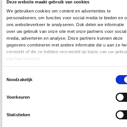
“Dit protocol erkent eindelijk wat voor ACOD al lang duidelijk is:
Deze website maakt gebruik van cookies
agressie hoort niet bij de job. Nu komt het erop aan dat besturen dit
niet louter op papier zetten, maar ook effectief waarmaken met
We gebruiken cookies om content en advertenties te
concrete maatregelen, opleiding en voldoende middelen. Wie de
personaliseren, om functies voor social media te bieden en 
risico’s op agressie wil verminderen, moet investeren in sterke
ons websiteverkeer te analyseren. Ook delen we informatie
openbare diensten, voldoende personeel en kwaliteitsvolle
dienstverlening. Alleen zo kunnen we onze mensen echt
over uw gebruik van onze site met onze partners voor social
beschermen.” -
Gert Vlasselaer, ACOD Lokale en Regionale
media, adverteren en analyse. Deze partners kunnen deze
Besturen
gegevens combineren met andere informatie die u aan ze he
verstrekt of die ze hebben verzameld op basis van uw gebru
Blijf op de hoogte
van hun services.
Ontvang mijn nieuwsbrief.
Toestemmingsselectie
E-mailadres
Noodzakelijk
Postcode
Voorkeuren
Ja, ik wens de nieuwsbrief van Hilde Crevits te ontvangen op
bovenstaand mailadres*
Klik
hier
om de privacyvoorwaarden te raadplegen
Statistieken