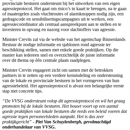
provinciale besturen ondersteunt bij het uitwerken van een eigen
agressieprotocol. Het gaat om risico’s in kaart te brengen, na te gaan
of maatregelen zoals vluchtroutes of alarmknoppen nodig zijn, een
gedragscode en sensibiliseringscampagnes uit te werken, een
agressiecoördinator als centraal aanspreekpunt aan te stellen en te
investeren in opvang en nazorg voor slachtoffers van agressie.
Minister Crevits zal via de website van het agentschap Binnenlands
Bestuur de nodige informatie en sjablonen rond agressie ter
beschikking stellen, samen met enkele goede praktijken. Op die
manier kan iedereen snel en overzichtelijk de juiste informatie
over
dit thema op één centrale plaats raadplegen.
Minister Crevits engageert zicht om samen met de betrokken
partners in te zetten op een verdere kennisdeling en ondersteuning
van de lokale en provinciale besturen in het vormgeven van hun
agressiebeleid. Het agressieprotocol is alvast een belangrijke eerste
stap met concrete tips.
“De VVSG ondersteunt volop dit agressieprotocol en wil het graag
promoten bij de lokale besturen. Het bouwt voort op een aantal
goede praktijken van lokale besturen die reeds een beleid voeren dat
agressie tegen personeelsleden aanpakt. Het is dus zeer
praktijkgericht” -
Piet Van Schuylenbergh, gevolmachtigd
onderhandelaar van VVSG.