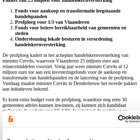
Pakket van 25 miljoen voor handelskernversterking
Fonds voor aankoop en transformatie leegstaande
handelspanden
Profploeg voor 1/3 van Vlaanderen
Fonds voor betere bereikbaarheid van gemeenten en
steden
Ondersteuning lokale besturen in verordening
handelskernversterking
De profploeg kadert in het actieplan handelskernversterking van
minister Crevits, waarvoor Vlaanderen 25 miljoen euro aan
relancemiddelen voorziet. Vorig jaar wees minister Crevits al 12
miljoen euro toe aan een investeringsfonds voor de aankoop en
transformatie van handelspanden en de lancering van de profploeg.
Vandaag maakte minister Crevits in Denderleeuw het tweede pakket
aan initiatieven bekend.
Er komt extra budget voor de profploeg, waardoor nog eens 30
gemeenten advies kunnen inwinnen, zij kunnen zich kandidaat
stellen via de website van VLAIO. In totaal zal de profploeg zo
meer dan 1 op de 3 Vlaamse gemeenten kunnen begeleiden. Ook
wordt een fonds van 7 miljoen opgericht waarbij lokale besturen de
bereikbaarheid van hun gemeenten kunnen verbeteren, door o.a. te
investeren in veiligere verkeersgeleiding, voldoende
parkeergelegenheden of het vernieuwen van de openbare ruimte