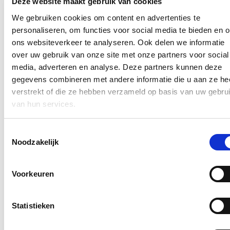
Deze website maakt gebruik van cookies
zodat bijvoorbeeld marktactiviteiten aantrekkelijker worden.
We gebruiken cookies om content en advertenties te
Een derde initiatief zijn premies die lokale besturen kunnen
personaliseren, om functies voor social media te bieden en 
aanvragen om handelspanden op te knappen of duurzaam te
ons websiteverkeer te analyseren. Ook delen we informatie
renoveren. Daarvoor wordt 5 miljoen euro voorzien. Tot slot
voorziet minister Crevits ook in praktische ondersteuning van lokale
over uw gebruik van onze site met onze partners voor social
besturen in het opmaken van een verordening bij het afbakenen van
media, adverteren en analyse. Deze partners kunnen deze
kernwinkelgebieden of winkelarme gebieden.
gegevens combineren met andere informatie die u aan ze he
Blijf op de hoogte
verstrekt of die ze hebben verzameld op basis van uw gebru
van hun services.
Ontvang mijn nieuwsbrief.
Toestemmingsselectie
E-mailadres
Noodzakelijk
Postcode
Ja, ik wens de nieuwsbrief van Hilde Crevits te ontvangen op
Voorkeuren
bovenstaand mailadres*
Klik
hier
om de privacyvoorwaarden te raadplegen
Statistieken