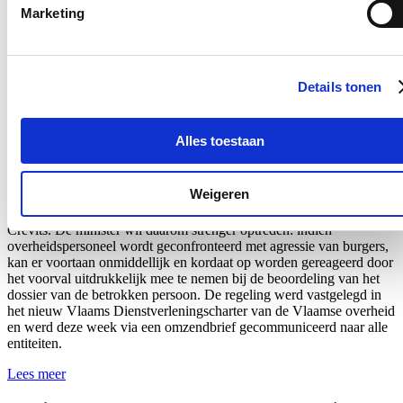
Nieuws
Marketing
Aantal meldingen van agressief of ongewenst gedrag
stijgt fors binnen Vlaamse overheid: nieuwe regeling
Details tonen
dat dossiers tijdelijk kan opschorten in geval van
agressie voortaan van kracht
Alles toestaan
22/07/26
Het aantal meldingen van ongewenst gedrag van derden tegenover
Weigeren
personeelsleden van de Vlaamse overheid
steeg met 60%.
Dat blijkt
uit nieuwe cijfers van Vlaams minister van Bestuurszaken Hilde
Crevits. De minister wil daarom strenger optreden: indien
overheidspersoneel wordt geconfronteerd met agressie van burgers,
kan er voortaan onmiddellijk en kordaat op worden gereageerd door
het voorval uitdrukkelijk mee te nemen bij de beoordeling van het
dossier van de betrokken persoon. De regeling werd vastgelegd in
het nieuw Vlaams Dienstverleningscharter van de Vlaamse overheid
en werd
deze week
via een omzendbrief gecommuniceerd naar alle
entiteiten.
Lees meer