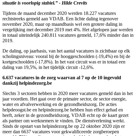
situatie is voorlopig stabiel.”
- Hilde Crevits
Tijdens de maand december 2020 werden 18.227 vacatures
rechtstreeks gemeld aan VDAB. Een lichte daling tegenover
november 2020, maar op maandbasis wel een grotere daling in
vergelijking met december 2019 met 4%. Het afgelopen jaar werden
in totaal uiteindelijk 240.811 vacatures gemeld, 17,6% minder dan in
2019.
De daling, op jaarbasis, van het aantal vacatures is zichtbaar op elk
scholingsniveau: vooral bij de hooggeschoolden (-19,4%) en bij de
kortgeschoolden (-17,8%). In het vast circuit was er in totaal een
daling van 19,5%, in het tijdelijk circuit -12,6%.
6.637 vacatures in de zorg waarvan al 7 op de 10 ingevuld
dankzij helpindezorg.be
Slechts 3 sectoren hebben in 2020 meer vacatures gemeld dan in het
jaar voordien. Het gaat over de primaire sector, de sector energie,
water en afvalverwerking en de gezondheidszorg. De acties
helpdeoogst.be en helpindezorg.be hebben hun effect gehad en
heeft, zeker in de gezondheidszorg, VDAB echt op de kaart gezet
als partner om werknemers te vinden. De dienstverlening werkt.
Sinds de opstart van helpindezorg.be op 22 oktober 2020 zijn er
meer dan 6637 vacatures voor gekwalificeerde zorgberoepen