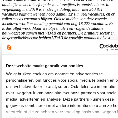
duidelijke invloed heeft op de vacaturecijfers is onmiskenbaar. In
vergelijking met 2019 is er stevige daling, maar met 240.811
vacatures blijft dit wel een hoog aantal. Er zijn veel vacatures, en er
zullen steeds vacatures blijven. Ook te midden van deze tweede
lockdown wordt er melding gemaakt van nog 18.227 vacatures. Er
is dus altijd werk. Maar we blijven alert en volgen de situatie
nauwgezet op samen met VDAB en partners. De primaire sector en
de gezondheidssector hebben VDAB de voorbije maanden alvast
leren kennen als een goede partner in de zoektocht naar personeel.
Een goede evolutie die ook de komende maanden en jaren zijn
vruchten kan afwerpen. Ook de uitzendsector heeft het voorbije jaar
opnieuw haar kracht getoond.”
Deze website maakt gebruik van cookies
Blijf op de hoogte
We gebruiken cookies om content en advertenties te
Ontvang mijn nieuwsbrief.
personaliseren, om functies voor social media te bieden en 
ons websiteverkeer te analyseren. Ook delen we informatie
E-mailadres
over uw gebruik van onze site met onze partners voor social
Postcode
media, adverteren en analyse. Deze partners kunnen deze
gegevens combineren met andere informatie die u aan ze he
Ja, ik wens de nieuwsbrief van Hilde Crevits te ontvangen op
verstrekt of die ze hebben verzameld op basis van uw gebru
bovenstaand mailadres*