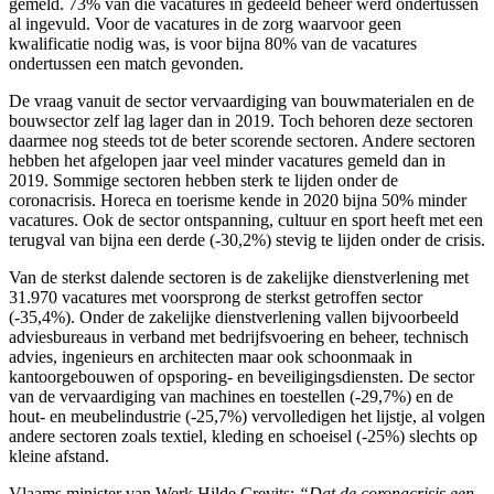
gemeld. 73% van die vacatures in gedeeld beheer werd ondertussen
al ingevuld. Voor de vacatures in de zorg waarvoor geen
kwalificatie nodig was, is voor bijna 80% van de vacatures
ondertussen een match gevonden.
De vraag vanuit de sector vervaardiging van bouwmaterialen en de
bouwsector zelf lag lager dan in 2019. Toch behoren deze sectoren
daarmee nog steeds tot de beter scorende sectoren. Andere sectoren
hebben het afgelopen jaar veel minder vacatures gemeld dan in
2019. Sommige sectoren hebben sterk te lijden onder de
coronacrisis. Horeca en toerisme kende in 2020 bijna 50% minder
vacatures. Ook de sector ontspanning, cultuur en sport heeft met een
terugval van bijna een derde (-30,2%) stevig te lijden onder de crisis.
Van de sterkst dalende sectoren is de zakelijke dienstverlening met
31.970 vacatures met voorsprong de sterkst getroffen sector
(-35,4%). Onder de zakelijke dienstverlening vallen bijvoorbeeld
adviesbureaus in verband met bedrijfsvoering en beheer, technisch
advies, ingenieurs en architecten maar ook schoonmaak in
kantoorgebouwen of opsporing- en beveiligingsdiensten. De sector
van de vervaardiging van machines en toestellen (-29,7%) en de
hout- en meubelindustrie (-25,7%) vervolledigen het lijstje, al volgen
andere sectoren zoals textiel, kleding en schoeisel (-25%) slechts op
kleine afstand.
Vlaams minister van Werk Hilde Crevits:
“Dat de coronacrisis een