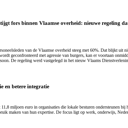
ijgt fors binnen Vlaamse overheid: nieuwe regeling dat 
ersoneelsleden van de Vlaamse overheid
steeg met 60%.
Dat blijkt uit 
wordt geconfronteerd met agressie van burgers, kan er voortaan onmidd
ersoon. De regeling werd vastgelegd in het nieuw Vlaams Dienstverlen
e en betere integratie
11,8 miljoen euro in organisaties die lokale besturen ondersteunen bij h
uik maken van hun expertise. De focus ligt op werk, onderwijs, Nederl