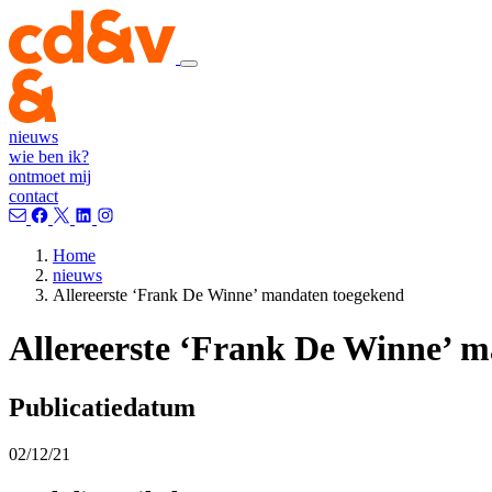
nieuws
wie ben ik?
ontmoet mij
contact
Home
nieuws
Allereerste ‘Frank De Winne’ mandaten toegekend
Allereerste ‘Frank De Winne’ 
Publicatiedatum
02/12/21