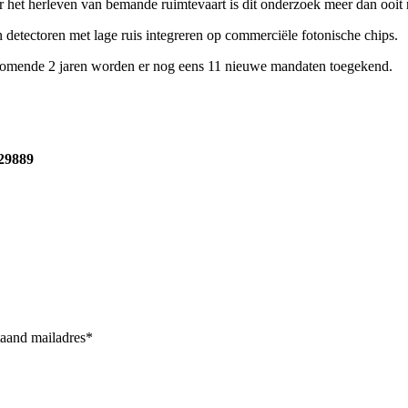
oor het herleven van bemande ruimtevaart is dit onderzoek meer dan ooit
s en detectoren met lage ruis integreren op commerciële fotonische chips.
 komende 2 jaren worden er nog eens 11 nieuwe mandaten toegekend.
29889
taand mailadres*