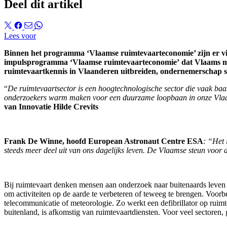
Deel dit artikel
Lees voor
Binnen het programma ‘Vlaamse ruimtevaarteconomie’ zijn er v
impulsprogramma ‘Vlaamse ruimtevaarteconomie’ dat Vlaams mini
ruimtevaartkennis in Vlaanderen uitbreiden, ondernemerschap sti
“
De ruimtevaartsector is een hoogtechnologische sector die vaak ba
onderzoekers warm maken voor een duurzame loopbaan in onze Vlaa
van Innovatie Hilde Crevits
Frank De Winne, hoofd European Astronaut Centre ESA
: “Het 
steeds meer deel uit van ons dagelijks leven. De Vlaamse steun voor
Bij ruimtevaart denken mensen aan onderzoek naar buitenaards leven of
om activiteiten op de aarde te verbeteren of teweeg te brengen. Voorb
telecommunicatie of meteorologie. Zo werkt een defibrillator op ruimt
buitenland, is afkomstig van ruimtevaartdiensten. Voor veel sectoren