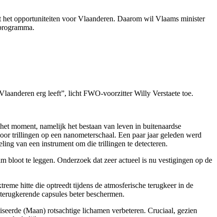
t het opportuniteiten voor Vlaanderen. Daarom wil Vlaams minister
tprogramma.
Vlaanderen erg leeft”, licht FWO-voorzitter Willy Verstaete toe.
het moment, namelijk het bestaan van leven in buitenaardse
or trillingen op een nanometerschaal. Een paar jaar geleden werd
ing van een instrument om die trillingen te detecteren.
m bloot te leggen. Onderzoek dat zeer actueel is nu vestigingen op de
me hitte die optreedt tijdens de atmosferische terugkeer in de
 terugkerende capsules beter beschermen.
seerde (Maan) rotsachtige lichamen verbeteren. Cruciaal, gezien