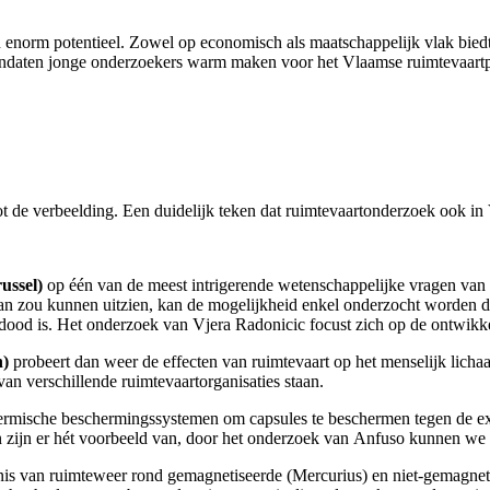
n enorm potentieel. Zowel op economisch als maatschappelijk vlak bied
andaten jonge onderzoekers warm maken voor het Vlaamse ruimtevaar
t de verbeelding. Een duidelijk teken dat ruimtevaartonderzoek ook in 
ussel)
op één van de meest intrigerende wetenschappelijke vragen van 
n zou kunnen uitzien, kan de mogelijkheid enkel onderzocht worden do
t dood is. Het onderzoek van Vjera Radonicic focust zich op de ontwikkel
n)
probeert dan weer de effecten van ruimtevaart op het menselijk lichaa
n verschillende ruimtevaartorganisaties staan.
rmische beschermingssystemen om capsules te beschermen tegen de extre
en zijn er hét voorbeeld van, door het onderzoek van Anfuso kunnen we
is van ruimteweer rond gemagnetiseerde (Mercurius) en niet-gemagneti