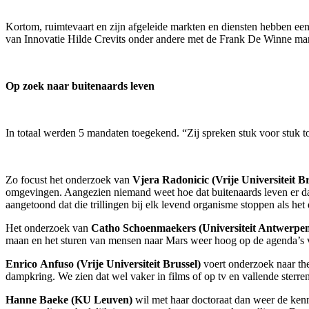
Kortom, ruimtevaart en zijn afgeleide markten en diensten hebben ee
van Innovatie Hilde Crevits onder andere met de Frank De Winne m
Op zoek naar buitenaards leven
In totaal werden 5 mandaten toegekend. “Zij spreken stuk voor stuk to
Zo focust het onderzoek van
Vjera Radonicic (Vrije Universiteit Br
omgevingen. Aangezien niemand weet hoe dat buitenaards leven er da
aangetoond dat die trillingen bij elk levend organisme stoppen als he
Het onderzoek van
Catho Schoenmaekers (Universiteit Antwerpe
maan en het sturen van mensen naar Mars weer hoog op de agenda’s va
Enrico Anfuso (Vrije Universiteit Brussel)
voert onderzoek naar the
dampkring. We zien dat wel vaker in films of op tv en vallende sterr
Hanne Baeke (KU Leuven)
wil met haar doctoraat dan weer de kenn