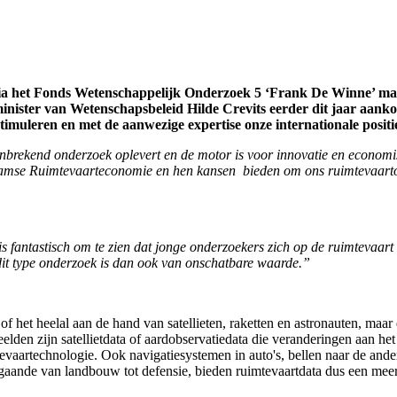
ia het Fonds Wetenschappelijk Onderzoek 5 ‘Frank De Winne’ man
ster van Wetenschapsbeleid Hilde Crevits eerder dit jaar aanko
muleren en met de aanwezige expertise onze internationale positi
anbrekend onderzoek oplevert en de motor is voor innovatie en econo
mse Ruimtevaarteconomie en hen kansen bieden om ons ruimtevaarton
is fantastisch om te zien dat jonge onderzoekers zich op de ruimtevaart
 dit type onderzoek is dan ook van onschatbare waarde.”
 het heelal aan de hand van satellieten, raketten en astronauten, maar 
eelden zijn satellietdata of aardobservatiedata die veranderingen aan he
evaartechnologie. Ook navigatiesystemen in auto's, bellen naar de ander
, gaande van landbouw tot defensie, bieden ruimtevaartdata dus een me