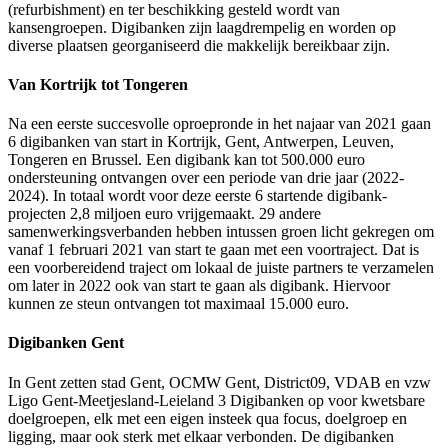
(refurbishment) en ter beschikking gesteld wordt van
kansengroepen. Digibanken zijn laagdrempelig en worden op
diverse plaatsen georganiseerd die makkelijk bereikbaar zijn.
Van Kortrijk tot Tongeren
Na een eerste succesvolle oproepronde in het najaar van 2021 gaan
6 digibanken van start in Kortrijk, Gent, Antwerpen, Leuven,
Tongeren en Brussel. Een digibank kan tot 500.000 euro
ondersteuning ontvangen over een periode van drie jaar (2022-
2024). In totaal wordt voor deze eerste 6 startende digibank-
projecten 2,8 miljoen euro vrijgemaakt. 29 andere
samenwerkingsverbanden hebben intussen groen licht gekregen om
vanaf 1 februari 2021 van start te gaan met een voortraject. Dat is
een voorbereidend traject om lokaal de juiste partners te verzamelen
om later in 2022 ook van start te gaan als digibank. Hiervoor
kunnen ze steun ontvangen tot maximaal 15.000 euro.
Digibanken Gent
In Gent zetten stad Gent, OCMW Gent, District09, VDAB en vzw
Ligo Gent-Meetjesland-Leieland 3 Digibanken op voor kwetsbare
doelgroepen, elk met een eigen insteek qua focus, doelgroep en
ligging, maar ook sterk met elkaar verbonden. De digibanken