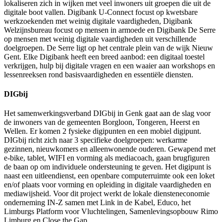
lokaliseren zich in wijken met veel inwoners uit groepen die uit de
digitale boot vallen. Digibank U-Connect focust op kwetsbare
werkzoekenden met weinig digitale vaardigheden, Digibank
Welzijnsbureau focust op mensen in armoede en Digibank De Serre
op mensen met weinig digitale vaardigheden uit verschillende
doelgroepen. De Serre ligt op het centrale plein van de wijk Nieuw
Gent. Elke Digibank heeft een breed aanbod: een digitaal toestel
verkrijgen, hulp bij digitale vragen en een waaier aan workshops en
lessenreeksen rond basisvaardigheden en essentiële diensten.
DIGbij
Het samenwerkingsverband DIGbij in Genk gaat aan de slag voor
de inwoners van de gemeenten Borgloon, Tongeren, Heerst en
Wellen. Er komen 2 fysieke digipunten en een mobiel digipunt.
DIGbij richt zich naar 3 specifieke doelgroepen: werkarme
gezinnen, nieuwkomers en alleenwonende ouderen. Gewapend met
e-bike, tablet, WIFI en vorming als mediacoach, gaan brugfiguren
de baan op om individuele ondersteuning te geven. Het digipunt is
naast een uitleendienst, een openbare computerruimte ook een loket
en/of plaats voor vorming en opleiding in digitale vaardigheden en
mediawijsheid. Voor dit project werkt de lokale diensteneconomie
onderneming IN-Z samen met Link in de Kabel, Educo, het
Limburgs Platform voor Vluchtelingen, Samenlevingsopbouw Rimo
Limburg en Close the Gap.