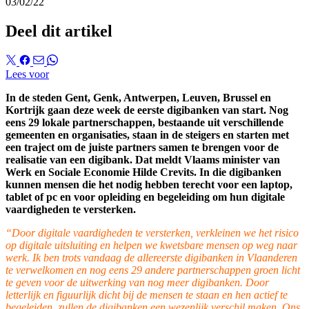
03/02/22
Deel dit artikel
Lees voor
In de steden Gent, Genk, Antwerpen, Leuven, Brussel en
Kortrijk gaan deze week de eerste digibanken van start. Nog
eens 29 lokale partnerschappen, bestaande uit verschillende
gemeenten en organisaties, staan in de steigers en starten met
een traject om de juiste partners samen te brengen voor de
realisatie van een digibank. Dat meldt Vlaams minister van
Werk en Sociale Economie Hilde Crevits. In die digibanken
kunnen mensen die het nodig hebben terecht voor een laptop,
tablet of pc en voor opleiding en begeleiding om hun digitale
vaardigheden te versterken.
“Door digitale vaardigheden te versterken, verkleinen we het risico
op digitale uitsluiting en helpen we kwetsbare mensen op weg naar
werk. Ik ben trots vandaag de allereerste digibanken in Vlaanderen
te verwelkomen en nog eens 29 andere partnerschappen groen licht
te geven voor de uitwerking van nog meer digibanken. Door
letterlijk en figuurlijk dicht bij de mensen te staan en hen actief te
begeleiden, zullen de digibanken een wezenlijk verschil maken. Ons