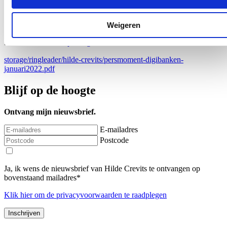
digitaal te versterken door de realisatie van 100 lokale digibanken
verspreid over heel Vlaanderen. In totaal is een budget van 50
miljoen euro voorzien.
Weigeren
Meer informatie:
https://digibanken.vlaanderen.be/
storage/ringleader/hilde-crevits/persmoment-digibanken-
januari2022.pdf
Blijf op de hoogte
Ontvang mijn nieuwsbrief.
E-mailadres
Postcode
Ja, ik wens de nieuwsbrief van Hilde Crevits te ontvangen op
bovenstaand mailadres*
Klik
hier
om de privacyvoorwaarden te raadplegen