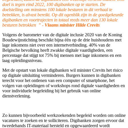
doel is tegen eind 2022, 100 digibanken op te starten. De
doelstelling om minstens 100 lokale besturen in dit verhaal te
betrekken, is alvast bereikt. Op dit ogenblik zijn in de goedgekeurde
digibanken en voortrajecten in totaal reeds meer dan 130 lokale
besturen betrokken ” -
Vlaams minister Hilde Crevits
Volgens de barometer van de digitale inclusie 2020 van de Koning
Boudewijnstichting beschikt bijna één op de drie huishoudens met
lage inkomens niet over een internetverbinding. 40% van de
Belgische bevolking heeft zwakke digitale vaardigheden, een
percentage dat stijgt tot 75% bij mensen met lage inkomens en een
laag opleidingsniveau.
Met de opstart van lokale digibanken wil minister Crevits het risico
op digitale uitsluiting verminderen. Burgers kunnen in digibanken
terecht voor het ontlenen van een computer of smartphone, het
volgen van opleidingen of workshops rond digitale vaardigheden en
voor individuele begeleiding bij het gebruik van online
dienstverlening.
Zo kunnen bijvoorbeeld werkzoekenden begeleid worden om online
vacatures te zoeken en te solliciteren. Digibanken zorgen ervoor dat
tweedehands IT-materiaal hersteld en opgewaardeerd wordt