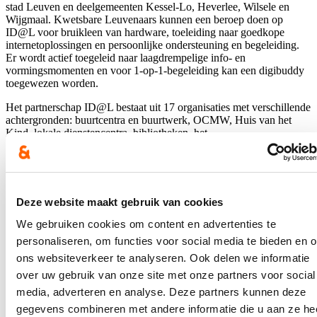
stad Leuven en deelgemeenten Kessel-Lo, Heverlee, Wilsele en
Wijgmaal. Kwetsbare Leuvenaars kunnen een beroep doen op
ID@L voor bruikleen van hardware, toeleiding naar goedkope
internetoplossingen en persoonlijke ondersteuning en begeleiding.
Er wordt actief toegeleid naar laagdrempelige info- en
vormingsmomenten en voor 1-op-1-begeleiding kan een digibuddy
toegewezen worden.
Het partnerschap ID@L bestaat uit 17 organisaties met verschillende
achtergronden: buurtcentra en buurtwerk, OCMW, Huis van het
Kind, lokale dienstencentra, bibliotheken, het
volwassenenonderwijs, vormingspartners uit het middenveld,
verenigingen waar armen het woord nemen, de vakbonden en
VDAB en verschillende diensten van stad Leuven. In de organisatie
van ID@L wordt sterk beroep gedaan op vrijwilligers en voor het
refurbishen van hardware wordt er samengewerkt met de lokale en
Deze website maakt gebruik van cookies
sociale economie.
We gebruiken cookies om content en advertenties te
Digibasics
personaliseren, om functies voor social media te bieden en 
ons websiteverkeer te analyseren. Ook delen we informatie
DigiBasics is een project van Becode, Beego en Close The Gap.
over uw gebruik van onze site met onze partners voor social
Samen willen ze het risico op digitale uitsluiting verkleinen door
tweedehands toestellen ter beschikking te stellen, workshops digitale
media, adverteren en analyse. Deze partners kunnen deze
vaardigheden te geven en een mobiele ondersteuning op maat in
gegevens combineren met andere informatie die u aan ze he
Gent, Antwerpen en Brussel op te zetten. Vertrekkende vanuit de