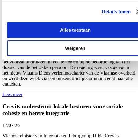
agressie voortaan van kracht
Details tonen
22/07/26
Het aantal meldingen van ongewenst gedrag van derden tegenover
Alles toestaan
personeelsleden van de Vlaamse overheid
steeg met 60%.
Dat blijkt
uit nieuwe cijfers van Vlaams minister van Bestuurszaken Hilde
Crevits. De minister wil daarom strenger optreden: indien
Weigeren
overheidspersoneel wordt geconfronteerd met agressie van burgers,
kan er voortaan onmiddellijk en kordaat op worden gereageerd door
het voorval uitdrukkelijk mee te nemen bij de beoordeling van het
dossier van de betrokken persoon. De regeling werd vastgelegd in
het nieuw Vlaams Dienstverleningscharter van de Vlaamse overheid
en werd
deze week
via een omzendbrief gecommuniceerd naar alle
entiteiten.
Lees meer
Crevits ondersteunt lokale besturen voor sociale
cohesie en betere integratie
17/07/26
Vlaams minister van Integratie en Inburgering Hilde Crevits