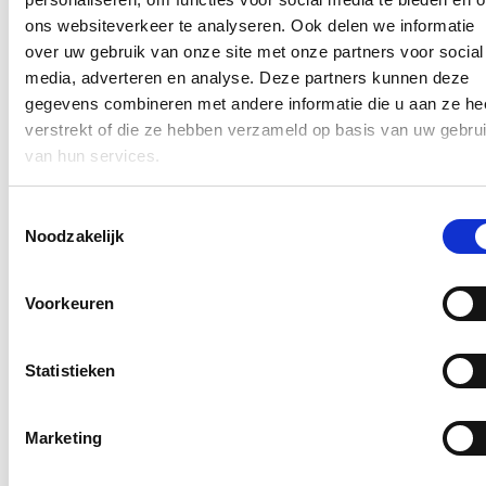
globalisatiemechanisme. Ondertussen zijn er al 192 aanvragen in
ons websiteverkeer te analyseren. Ook delen we informatie
onderzoek.
over uw gebruik van onze site met onze partners voor social
Blijf op de hoogte
media, adverteren en analyse. Deze partners kunnen deze
gegevens combineren met andere informatie die u aan ze he
Ontvang mijn nieuwsbrief.
verstrekt of die ze hebben verzameld op basis van uw gebru
van hun services.
E-mailadres
Postcode
Toestemmingsselectie
Noodzakelijk
Ja, ik wens de nieuwsbrief van Hilde Crevits te ontvangen op
bovenstaand mailadres*
Klik
hier
om de privacyvoorwaarden te raadplegen
Voorkeuren
Statistieken
Nieuws
Aantal meldingen van agressief of ongewenst gedrag
Marketing
stijgt fors binnen Vlaamse overheid: nieuwe regeling
dat dossiers tijdelijk kan opschorten in geval van