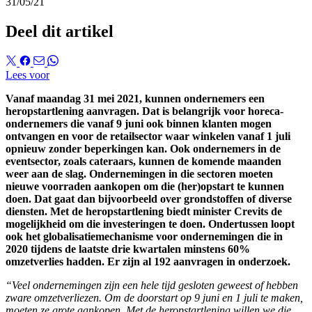
31/05/21
Deel dit artikel
Lees voor
Vanaf maandag 31 mei 2021, kunnen ondernemers een
heropstartlening aanvragen. Dat is belangrijk voor horeca-
ondernemers die vanaf 9 juni ook binnen klanten mogen
ontvangen en voor de retailsector waar winkelen vanaf 1 juli
opnieuw zonder beperkingen kan. Ook ondernemers in de
eventsector, zoals cateraars, kunnen de komende maanden
weer aan de slag. Ondernemingen in die sectoren moeten
nieuwe voorraden aankopen om die (her)opstart te kunnen
doen. Dat gaat dan bijvoorbeeld over grondstoffen of diverse
diensten. Met de heropstartlening biedt minister Crevits de
mogelijkheid om die investeringen te doen. Ondertussen loopt
ook het globalisatiemechanisme voor ondernemingen die in
2020 tijdens de laatste drie kwartalen minstens 60%
omzetverlies hadden. Er zijn al 192 aanvragen in onderzoek.
“Veel ondernemingen zijn een hele tijd gesloten geweest of hebben
zware omzetverliezen. Om de doorstart op 9 juni en 1 juli te maken,
moeten ze grote aankopen. Met de heropstartlening willen we die