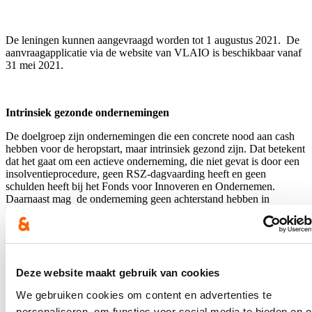
De leningen kunnen aangevraagd worden tot 1 augustus 2021. De
aanvraagapplicatie via de website van VLAIO is beschikbaar vanaf
31 mei 2021.
Intrinsiek gezonde ondernemingen
De doelgroep zijn ondernemingen die een concrete nood aan cash
hebben voor de heropstart, maar intrinsiek gezond zijn. Dat betekent
dat het gaat om een actieve onderneming, die niet gevat is door een
insolventieprocedure, geen RSZ-dagvaarding heeft en geen
schulden heeft bij het Fonds voor Innoveren en Ondernemen.
Daarnaast mag de onderneming geen achterstand hebben in
betalingen aan RSZ en BTW, of aan financiële instellingen, … Ook
een vzw kan een heropstartlening aanvragen.
Globalisatiemechanisme loopt
Deze website maakt gebruik van cookies
We gebruiken cookies om content en advertenties te
Ondernemingen die in de laatste drie kwartalen van 2020 minstens
60% omzetverlies hadden, kunnen een beroep doen op het
personaliseren, om functies voor social media te bieden en 