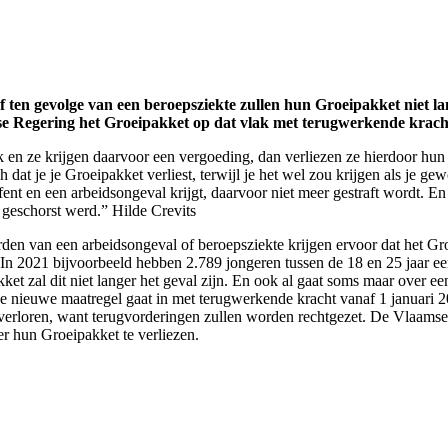
f ten gevolge van een beroepsziekte zullen hun Groeipakket niet la
se Regering het Groeipakket op dat vlak met terugwerkende krach
k en ze krijgen daarvoor een vergoeding, dan verliezen ze hierdoor hu
isch dat je je Groeipakket verliest, terwijl je het wel zou krijgen als j
fent en een arbeidsongeval krijgt, daarvoor niet meer gestraft wordt. 
 geschorst werd.” Hilde Crevits
orden van een arbeidsongeval of beroepsziekte krijgen ervoor dat het G
In 2021 bijvoorbeeld hebben 2.789 jongeren tussen de 18 en 25 jaar een
ket zal dit niet langer het geval zijn. En ook al gaat soms maar over 
nieuwe maatregel gaat in met terugwerkende kracht vanaf 1 januari 20
erloren, want terugvorderingen zullen worden rechtgezet. De Vlaamse re
r hun Groeipakket te verliezen.