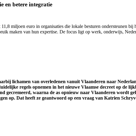
e en betere integratie
11,8 miljoen euro in organisaties die lokale besturen ondersteunen bij h
uik maken van hun expertise. De focus ligt op werk, onderwijs, Nederl
waarbij lichamen van overledenen vanuit Vlaanderen naar Nederl
uidelijke regels opnemen in het nieuwe Vlaamse decreet op de lijk
and gecremeerd, waarna de as opnieuw naar Vlaanderen wordt gebr
ragen op. Dat heeft ze geantwoord op een vraag van Katrien Schryv