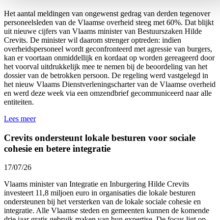
Het aantal meldingen van ongewenst gedrag van derden tegenover
personeelsleden van de Vlaamse overheid
steeg met 60%.
Dat blijkt
uit nieuwe cijfers van Vlaams minister van Bestuurszaken Hilde
Crevits. De minister wil daarom strenger optreden: indien
overheidspersoneel wordt geconfronteerd met agressie van burgers,
kan er voortaan onmiddellijk en kordaat op worden gereageerd door
het voorval uitdrukkelijk mee te nemen bij de beoordeling van het
dossier van de betrokken persoon. De regeling werd vastgelegd in
het nieuw Vlaams Dienstverleningscharter van de Vlaamse overheid
en werd
deze week
via een omzendbrief gecommuniceerd naar alle
entiteiten.
Lees meer
Crevits ondersteunt lokale besturen voor sociale
cohesie en betere integratie
17/07/26
Vlaams minister van Integratie en Inburgering Hilde Crevits
investeert 11,8 miljoen euro in organisaties die lokale besturen
ondersteunen bij het versterken van de lokale sociale cohesie en
integratie. Alle Vlaamse steden en gemeenten kunnen de komende
drie jaar gratis gebruik maken van hun expertise. De focus ligt op