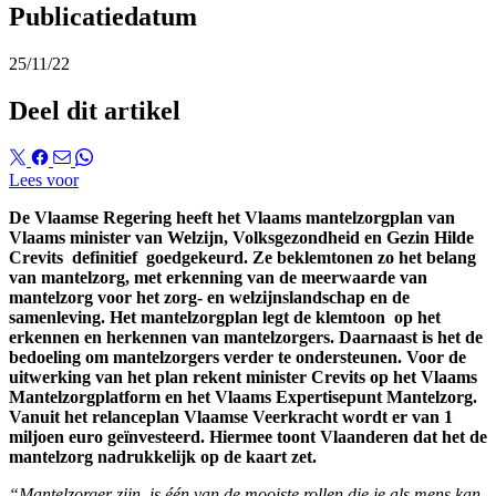
Publicatiedatum
25/11/22
Deel dit artikel
Lees voor
De Vlaamse Regering heeft
het
Vlaams mantelzorgplan
van
Vlaams minister van Welzijn, Volksgezondheid en Gezin Hilde
Crevits
definitief goedgekeurd.
Ze b
eklemto
nen
zo
het belang
van
mantelzorg, met erkenning van de meerwaarde van
mantelzorg voor het zorg- en welzijnslandschap en de
samenleving
.
Het mantelzorgplan
legt de
klemtoon op
het
erkennen en herkennen van mantelzorgers.
Daarnaast is het de
bedoeling
om mantelzorgers verder te ondersteunen
.
Voor de
uitwerking van het plan
rekent
minister Crevits
op
het Vlaams
Mantelzorgplatform en het Vlaams
Expertisepunt Mantelzorg
.
V
anuit
het relanceplan Vlaamse Veerkracht
wordt er
van 1
miljoen euro
geïnvesteerd
.
Hiermee toont Vlaanderen dat het
de
mantelzorg nadrukkelijk op de kaart zet.
“Mantelzorger zijn, is één van de mooiste rollen die je als mens kan