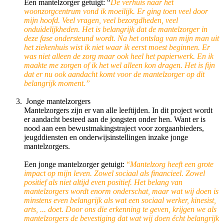
Een mantelzorger getuigt: “
De verhuis naar het
woonzorgcentrum vond ik moeilijk. Er ging toen veel door
mijn hoofd. Veel vragen, veel bezorgdheden, veel
onduidelijkheden. Het is belangrijk dat de mantelzorger in
deze fase ondersteund wordt. Na het ontslag van mijn man uit
het ziekenhuis wist ik niet waar ik eerst moest beginnen. Er
was niet alleen de zorg maar ook heel het papierwerk. En ik
maakte me zorgen of ik het wel alleen kon dragen. Het is fijn
dat er nu ook aandacht komt voor de mantelzorger op dit
belangrijk moment.”
Jonge mantelzorgers
Mantelzorgers zijn er van alle leeftijden. In dit project wordt
er aandacht besteed aan de jongsten onder hen. Want er is
nood aan een bewustmakingstraject voor zorgaanbieders,
jeugddiensten en onderwijsinstellingen inzake jonge
mantelzorgers.
Een jonge mantelzorger getuigt:
“
Mantelzorg heeft een grote
impact op mijn leven. Zowel sociaal als financieel. Zowel
positief als niet altijd even positief.
Het belang van
mantelzorgers wordt enorm onderschat, maar wat wij doen is
minstens even belangrijk als wat een sociaal werker, kinesist,
arts, ... doet.
Door ons die erkenning te geven, krijgen we als
mantelzorgers de bevestiging dat wat wij doen écht belangrijk