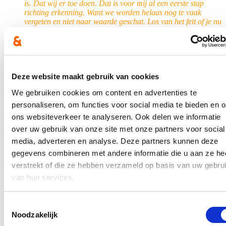
is. Dat wij er toe doen. Dat is voor mij al een eerste stap
richting erkenning. Want we worden helaas nog te vaak
vergeten en niet naar waarde geschat. Los van het feit of je nu
mantelzorger bent van een familielid of een vriend/in.”
Psychologische begeleiding voor mantelzorgers
Mantelzorger zijn, leidt soms tot emotioneel zware momenten.
Met dit project wordt er in psychologische begeleiding
voorzien voor mantelzorgers. Dat gebeurt via ondersteuning
Deze website maakt gebruik van cookies
aan de hand van de eerstelijnspsychologische functie en via
We gebruiken cookies om content en advertenties te
psycho-educatiepakketten.
personaliseren, om functies voor social media te bieden en 
Een vijfde en laatste deelproject is de optimalisering van de website
ons websiteverkeer te analyseren. Ook delen we informatie
www.mantelzorgers.be
tot een centraal, helder toegangspunt voor
over uw gebruik van onze site met onze partners voor social
basisinformatie over mantelzorg. Want het verstrekken van heldere
en toegankelijke informatie is van uiterst belang bij een goede
media, adverteren en analyse. Deze partners kunnen deze
ondersteuning van mantelzorgers.
gegevens combineren met andere informatie die u aan ze he
verstrekt of die ze hebben verzameld op basis van uw gebru
van hun services.
De projecten lopen van 1 december 2022 tot en met 31 december
2024.
Toestemmingsselectie
Noodzakelijk