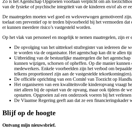
Zo is het Agentschap Opgroeien voortaan verplicht om als toezichthou
van de fysieke of psychische integriteit van de kinderen en/of als er e
De maatregelen moeten wel goed en weloverwogen gemotiveerd zijn. 
toelaat om preventief op te treden bijvoorbeeld bij het vermoeden dat
er kunnen meerdere risico’s vastgesteld worden.
Op het vlak van personeel en mogelijk te nemen maatregelen, zijn er e
De opvolging van het uittreksel strafregister van iedereen die
te worden via de organisator. Het agentschap kan dit te allen ti
Uitbreiding van de bestuurlijke maatregelen die het agentsch
kunnen wijzigen, schorsen of opheffen. Op die manier kunnen e
medewerkers. Enkele voorbeelden zijn het verbod om bepaalde r
telkens proportioneel zijn aan de vastgestelde tekortkoming(en)
De officiële oprichting van een Comité van Toezicht op Handha
Het organiseren van een kwaliteitsvolle kinderopvang vraagt h
niet alleen bij de opstart van de opvang, maar ook tijdens d
opstarten. Opgroeien zal een onderzoek voeren bij het verlene
De Vlaamse Regering geeft aan dat ze een financieringskader
Blijf op de hoogte
Ontvang mijn nieuwsbrief.