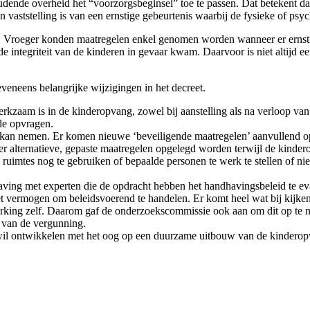
dende overheid het “voorzorgsbeginsel” toe te passen. Dat betekent da
en vaststelling is van een ernstige gebeurtenis waarbij de fysieke of ps
Vroeger konden maatregelen enkel genomen worden wanneer er ernstige
 de integriteit van de kinderen in gevaar kwam. Daarvoor is niet altij
veneens belangrijke wijzigingen in het decreet.
 werkzaam is in de kinderopvang, zowel bij aanstelling als na verloop v
jde opvragen.
ap kan nemen. Er komen nieuwe ‘beveiligende maatregelen’ aanvullend 
r alternatieve, gepaste maatregelen opgelegd worden terwijl de kinder
uimtes nog te gebruiken of bepaalde personen te werk te stellen of ni
.
ving met experten die de opdracht hebben het handhavingsbeleid te eva
et vermogen om beleidsvoerend te handelen. Er komt heel wat bij kijke
e werking zelf. Daarom gaf de onderzoekscommissie ook aan om dit op 
n van de vergunning.
 wil ontwikkelen met het oog op een duurzame uitbouw van de kindero