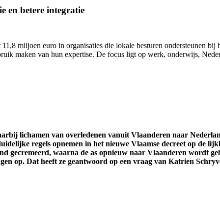
e en betere integratie
11,8 miljoen euro in organisaties die lokale besturen ondersteunen bij h
uik maken van hun expertise. De focus ligt op werk, onderwijs, Nederl
waarbij lichamen van overledenen vanuit Vlaanderen naar Nederl
uidelijke regels opnemen in het nieuwe Vlaamse decreet op de lijk
and gecremeerd, waarna de as opnieuw naar Vlaanderen wordt gebr
ragen op. Dat heeft ze geantwoord op een vraag van Katrien Schryv