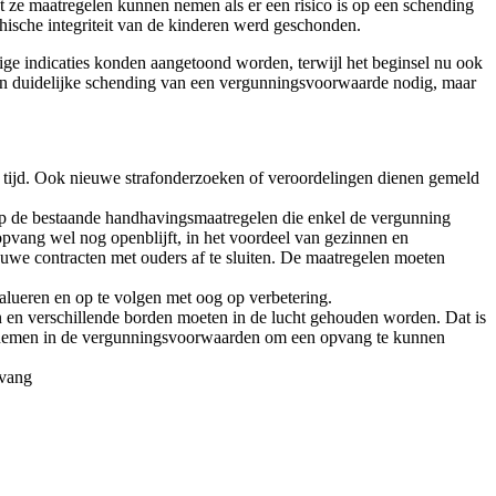
t ze maatregelen kunnen nemen als er een risico is op een schending
ychische integriteit van de kinderen werd geschonden.
 indicaties konden aangetoond worden, terwijl het beginsel nu ook
d een duidelijke schending van een vergunningsvoorwaarde nodig, maar
an tijd. Ook nieuwe strafonderzoeken of veroordelingen dienen gemeld
op de bestaande handhavingsmaatregelen die enkel de vergunning
opvang wel nog openblijft, in het voordeel van gezinnen en
euwe contracten met ouders af te sluiten. De maatregelen moeten
lueren en op te volgen met oog op verbetering.
n en verschillende borden moeten in de lucht gehouden worden. Dat is
te nemen in de vergunningsvoorwaarden om een opvang te kunnen
pvang