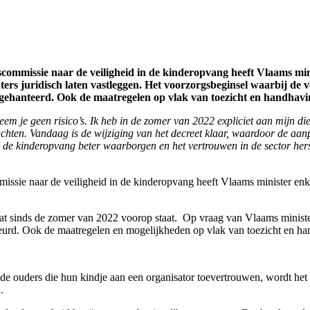
ommissie naar de veiligheid in de kinderopvang heeft Vlaams min
rs juridisch laten vastleggen. Het voorzorgsbeginsel waarbij de vei
 gehanteerd. Ook de maatregelen op vlak van toezicht en handhavin
 neem je geen risico’s. Ik heb in de zomer van 2022 expliciet aan mijn d
chten. Vandaag is de wijziging van het decreet klaar, waardoor de aanp
n de kinderopvang beter waarborgen en het vertrouwen in de sector her
sie naar de veiligheid in de kinderopvang heeft Vlaams minister enke
at sinds de zomer van 2022 voorop staat. Op vraag van Vlaams minister
eurd. Ook de maatregelen en mogelijkheden op vlak van toezicht en han
e ouders die hun kindje aan een organisator toevertrouwen, wordt het ‘
.