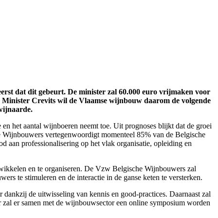
rst dat dit gebeurt. De minister zal 60.000 euro vrijmaken voor
t. Minister Crevits wil de Vlaamse wijnbouw daarom de volgende
wijnaarde.
en het aantal wijnboeren neemt toe. Uit prognoses blijkt dat de groei
che Wijnbouwers vertegenwoordigt momenteel 85% van de Belgische
od aan professionalisering op het vlak organisatie, opleiding en
twikkelen en te organiseren. De Vzw Belgische Wijnbouwers zal
s te stimuleren en de interactie in de ganse keten te versterken.
 dankzij de uitwisseling van kennis en good-practices. Daarnaast zal
er zal er samen met de wijnbouwsector een online symposium worden