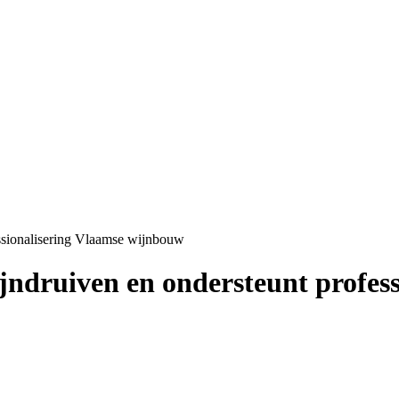
fessionalisering Vlaamse wijnbouw
wijndruiven en ondersteunt profe