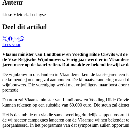
Auteur
Liese Vleirick-Lecluyse
Deel dit artikel
Lees voor
Vlaams minister van Landbouw en Voeding Hilde Crevits wil de wi
de Vzw Belgische Wijnbouwers. Vorig jaar werd er in Vlaanderen
jaren meer op de kaart zetten. Dat maakte ze bekend terwijl ze 
De wijnbouw in ons land en in Vlaanderen kent de laatste jaren een fo
de komende jaren nog zal aanhouden. De klimaatverandering maakt d
wijnbouwers. Die vereniging werkt met vrijwilligers maar botst door de
promotie.
Daarom zal Vlaams minister van Landbouw en Voeding Hilde Crevits v
kunnen rekenen op een subsidie van 60.000 euro. Die steun zal dienen
Het is de ambitie om via die samenwerking duidelijk stappen vooruit 
de wijnsector campagnes lanceren om de Vlaamse wijnen bekender te 
georganiseerd. In het programma van dat symposium zullen opportunit