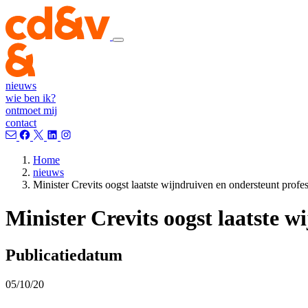
nieuws
wie ben ik?
ontmoet mij
contact
Home
nieuws
Minister Crevits oogst laatste wijndruiven en ondersteunt pro
Minister Crevits oogst laatste 
Publicatiedatum
05/10/20