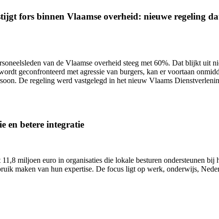
ijgt fors binnen Vlaamse overheid: nieuwe regeling dat 
ersoneelsleden van de Vlaamse overheid
steeg met 60%.
Dat blijkt uit 
wordt geconfronteerd met agressie van burgers, kan er voortaan onmidd
ersoon. De regeling werd vastgelegd in het nieuw Vlaams Dienstverlen
e en betere integratie
11,8 miljoen euro in organisaties die lokale besturen ondersteunen bij h
uik maken van hun expertise. De focus ligt op werk, onderwijs, Nederl