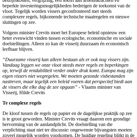
bedrijfskosten, vergrijzing, een tekort aan arbeidskrachten en
beperkte investeringsmogelijkheden bedreigen de toekomst van de
vloot. Tegelijk worden vissers geconfronteerd met steeds
complexere regels, bijkomende technische maatregelen en nieuwe
sluitingen op zee.
Volgens minister Crevits moet het Europese beleid opnieuw een
beter evenwicht vinden tussen ecologische, economische en sociale
doelstellingen. Alleen zo kan de visserij duurzaam én economisch
leefbaar blijven.
“Duurzame visserij kan alleen bestaan als er ook nog vissers zijn.
Vandaag leggen we onze vloot steeds meer regels en beperkingen
op, terwijl de rendabiliteit verder onder druk komt. Europa mag zijn
eigen vissers niet wegregelen. We moeten gezonde visbestanden
nastreven, maar tegelijk een beleid voeren dat perspectief biedt aan
de vissers die elke dag de zee opgaan”
- Vlaams minister van
Visserij, Hilde Crevits
Te complexe regels
De kloof tussen de regels op papier en de dagelijkse praktijk op zee
is te groot geworden. Minister Crevits vraagt daarom een grondige
hervorming van de aanlandplicht. De doelstelling van die
verplichting staat niet ter discussie: ongewenste bijvangsten moeten
zoveel mogelijk worden voorkomen. De huidige regeling blijkt in de