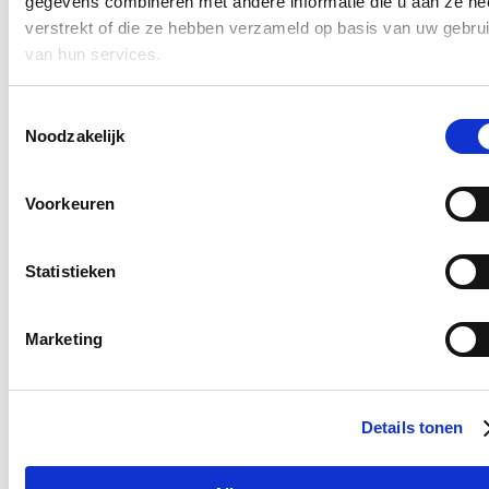
gegevens combineren met andere informatie die u aan ze he
verstrekt of die ze hebben verzameld op basis van uw gebru
van hun services.
Ja, ik wens de nieuwsbrief van Hilde Crevits te ontvangen op
bovenstaand mailadres*
Toestemmingsselectie
Klik
hier
om de privacyvoorwaarden te raadplegen
Noodzakelijk
Nieuws
Voorkeuren
Aantal meldingen van agressief of ongewenst gedrag
Statistieken
stijgt fors binnen Vlaamse overheid: nieuwe regeling
dat dossiers tijdelijk kan opschorten in geval van
agressie voortaan van kracht
Marketing
22/07/26
Het aantal meldingen van ongewenst gedrag van derden tegenover
personeelsleden van de Vlaamse overheid
steeg met 60%.
Dat blijkt
Details tonen
uit nieuwe cijfers van Vlaams minister van Bestuurszaken Hilde
Crevits. De minister wil daarom strenger optreden: indien
overheidspersoneel wordt geconfronteerd met agressie van burgers,