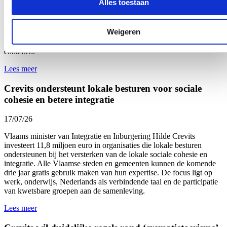
Alles toestaan
kan er voortaan onmiddellijk en kordaat op worden gereageerd door
het voorval uitdrukkelijk mee te nemen bij de beoordeling van het
dossier van de betrokken persoon. De regeling werd vastgelegd in
Weigeren
het nieuw Vlaams Dienstverleningscharter van de Vlaamse overheid
en werd
deze week
via een omzendbrief gecommuniceerd naar alle
entiteiten.
Lees meer
Crevits ondersteunt lokale besturen voor sociale
cohesie en betere integratie
17/07/26
Vlaams minister van Integratie en Inburgering Hilde Crevits
investeert 11,8 miljoen euro in organisaties die lokale besturen
ondersteunen bij het versterken van de lokale sociale cohesie en
integratie. Alle Vlaamse steden en gemeenten kunnen de komende
drie jaar gratis gebruik maken van hun expertise. De focus ligt op
werk, onderwijs, Nederlands als verbindende taal en de participatie
van kwetsbare groepen aan de samenleving.
Lees meer