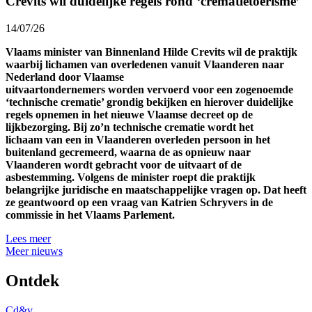
Crevits wil duidelijke regels rond ‘crematietoerisme’
14/07/26
Vlaams minister van Binnenland Hilde Crevits wil de praktijk
waarbij lichamen van overledenen vanuit Vlaanderen naar
Nederland door Vlaamse
uitvaartondernemers worden vervoerd voor een zogenoemde
‘technische crematie’ grondig bekijken en hierover duidelijke
regels opnemen in het nieuwe Vlaamse decreet op de
lijkbezorging. Bij zo’n technische crematie wordt het
lichaam van een in Vlaanderen overleden persoon in het
buitenland gecremeerd, waarna de as opnieuw naar
Vlaanderen wordt gebracht voor de uitvaart of de
asbestemming. Volgens de minister roept die praktijk
belangrijke juridische en maatschappelijke vragen op. Dat heeft
ze geantwoord op een vraag van Katrien Schryvers in de
commissie in het Vlaams Parlement.
Lees meer
Meer nieuws
Ontdek
Cd&v