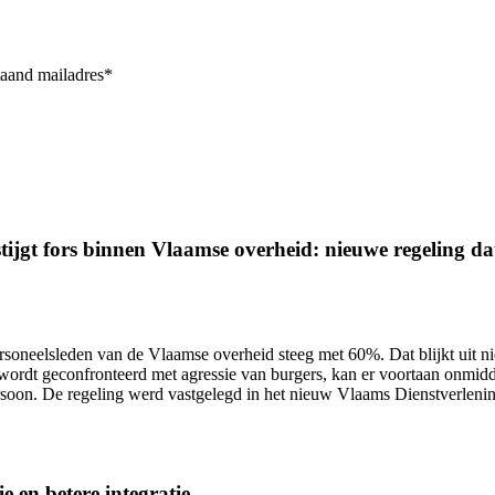
taand mailadres*
ijgt fors binnen Vlaamse overheid: nieuwe regeling dat 
ersoneelsleden van de Vlaamse overheid
steeg met 60%.
Dat blijkt uit 
wordt geconfronteerd met agressie van burgers, kan er voortaan onmidd
ersoon. De regeling werd vastgelegd in het nieuw Vlaams Dienstverlen
e en betere integratie