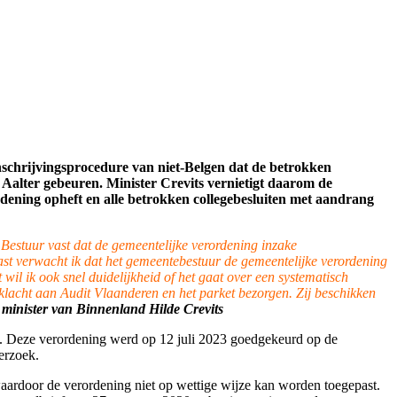
inschrijvingsprocedure van niet-Belgen dat de
betrokken
n Aalter gebeur
en
. Minister Crevits
vernietig
t
daarom
de
rdening
opheft
en
alle
betrokken collegebesluiten
met aandrang
 Bestuur vast dat de gemeentelijke verordening inzake
aast verwacht ik dat het gemeentebestuur de gemeentelijke verordening
t wil ik ook snel duidelijkheid of het gaat over een systematisch
klacht aan Audit Vlaanderen en het parket bezorgen. Zij beschikken
minister van Binnenland Hilde Crevits
is. Deze verordening werd op 12 juli 2023 goedgekeurd op de
erzoek.
waardoor de verordening niet op wettige wijze kan worden toegepast.