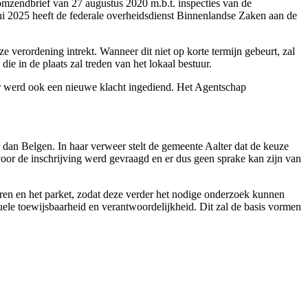
omzendbrief van 27 augustus 2020 m.b.t. inspecties van de
uni 2025 heeft de federale overheidsdienst Binnenlandse Zaken aan de
e verordening intrekt. Wanneer dit niet op korte termijn gebeurt, zal
ie in de plaats zal treden van het lokaal bestuur.
. Er werd ook een nieuwe klacht ingediend. Het Agentschap
 dan Belgen. In haar verweer stelt de gemeente Aalter dat de keuze
voor de inschrijving werd gevraagd en er dus geen sprake kan zijn van
eren en het parket, zodat deze verder het nodige onderzoek kunnen
uele toewijsbaarheid en verantwoordelijkheid. Dit zal de basis vormen