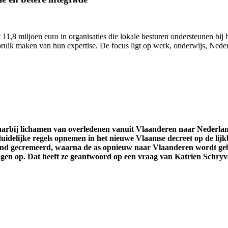
11,8 miljoen euro in organisaties die lokale besturen ondersteunen bij h
uik maken van hun expertise. De focus ligt op werk, onderwijs, Nederl
waarbij lichamen van overledenen vanuit Vlaanderen naar Nederl
uidelijke regels opnemen in het nieuwe Vlaamse decreet op de lijk
and gecremeerd, waarna de as opnieuw naar Vlaanderen wordt gebr
ragen op. Dat heeft ze geantwoord op een vraag van Katrien Schryv