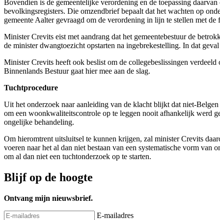
Bovendien is de gemeentelijke verordening en de toepassing daarvan o
bevolkingsregisters. Die omzendbrief bepaalt dat het wachten op onde
gemeente Aalter gevraagd om de verordening in lijn te stellen met de 
Minister Crevits eist met aandrang dat het gemeentebestuur de betrokke
de minister dwangtoezicht opstarten na ingebrekestelling. In dat geva
Minister Crevits heeft ook beslist om de collegebeslissingen verdeel
Binnenlands Bestuur gaat hier mee aan de slag.
Tuchtprocedure
Uit het onderzoek naar aanleiding van de klacht blijkt dat niet-Belg
om een woonkwaliteitscontrole op te leggen nooit afhankelijk werd ge
ongelijke behandeling.
Om hieromtrent uitsluitsel te kunnen krijgen, zal minister Crevits d
voeren naar het al dan niet bestaan van een systematische vorm van on
om al dan niet een tuchtonderzoek op te starten.
Blijf op de hoogte
Ontvang mijn nieuwsbrief.
E-mailadres