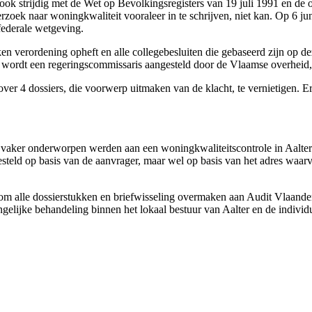
ok strijdig met de Wet op Bevolkingsregisters van 19 juli 1991 en de 
rzoek naar woningkwaliteit vooraleer in te schrijven, niet kan. Op 6 j
federale wetgeving.
n verordening opheft en alle collegebesluiten die gebaseerd zijn op dez
l wordt een regeringscommissaris aangesteld door de Vlaamse overheid, d
d over 4 dossiers, die voorwerp uitmaken van de klacht, te vernietigen
en vaker onderworpen werden aan een woningkwaliteitscontrole in Aalter
steld op basis van de aanvrager, maar wel op basis van het adres waar
aarom alle dossierstukken en briefwisseling overmaken aan Audit Vlaand
gelijke behandeling binnen het lokaal bestuur van Aalter en de individ