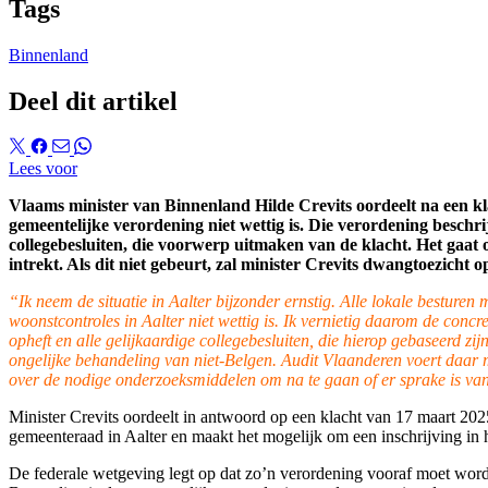
Tags
Binnenland
Deel dit artikel
Lees voor
Vlaams minister van Binnenland Hilde Crevits
oordeelt
na een kl
gemeentelijke verordening
niet wett
ig
is. D
i
e verordening beschri
collegebesluiten, die
voorwerp uitmaken van de
klacht. Het gaat 
intrekt
.
Als
dit niet gebeurt
,
zal minister Crevits dwangtoezicht o
“
Ik neem de situatie in Aalter bijzonder ernstig. Alle lokale besture
woonstcontroles in Aalter niet wettig is. Ik vernietig daarom de con
opheft en alle gelijkaardige collegebesluiten, die hierop gebaseerd zijn
ongelijke behandeling van niet-Belgen
. Audit Vlaanderen voert daar 
over de nodige onderzoeksmiddelen om na te gaan of er sprake is van 
Minister Crevits oordeelt in antwoord op een klacht van 17 maart 20
gemeenteraad in Aalter en maakt het mogelijk om een inschrijving in
De federale wetgeving legt op dat zo’n verordening vooraf moet word