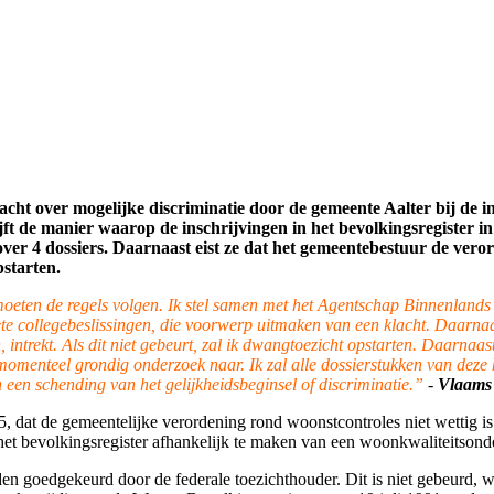
acht over mogelijke discriminatie door de gemeente
Aalter bij de 
jft de manier waarop de inschrijvingen in het bevolkingsregister i
over 4 dossiers.
Daarnaast
eist
ze
dat
het gemeentebestuur de vero
pstarten
.
n moeten de regels volgen. Ik stel samen met het Agentschap Binnenlands
crete collegebeslissingen, die voorwerp uitmaken van een klacht. Daarn
, intrekt. Als dit niet gebeurt, zal ik dwangtoezicht opstarten. Daarnaas
momenteel grondig onderzoek naar. Ik zal alle dossierstukken van deze 
een schending van het gelijkheidsbeginsel of discriminatie.”
-
Vlaams 
25, dat de gemeentelijke verordening rond woonstcontroles niet wettig 
 het bevolkingsregister afhankelijk te maken van een woonkwaliteitsond
en goedgekeurd door de federale toezichthouder. Dit is niet gebeurd, 