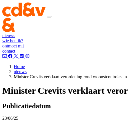
nieuws
wie ben ik?
ontmoet mij
contact
Home
nieuws
Minister Crevits verklaart verordening rond woonstcontroles in
Minister Crevits verklaart vero
Publicatiedatum
23/06/25