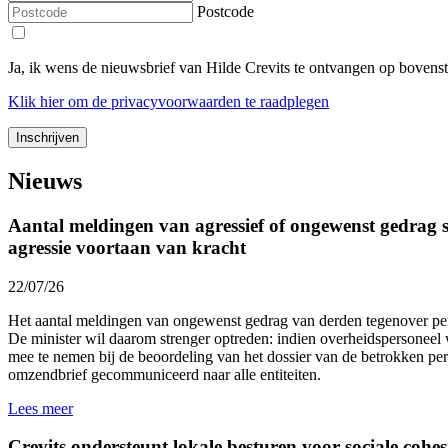
Postcode
Ja, ik wens de nieuwsbrief van Hilde Crevits te ontvangen op bovens
Klik
hier
om de privacyvoorwaarden te raadplegen
Nieuws
Aantal meldingen van agressief of ongewenst gedrag st
agressie voortaan van kracht
22/07/26
Het aantal meldingen van ongewenst gedrag van derden tegenover p
De minister wil daarom strenger optreden: indien overheidspersoneel 
mee te nemen bij de beoordeling van het dossier van de betrokken p
omzendbrief gecommuniceerd naar alle entiteiten.
Lees meer
Crevits ondersteunt lokale besturen voor sociale cohesi