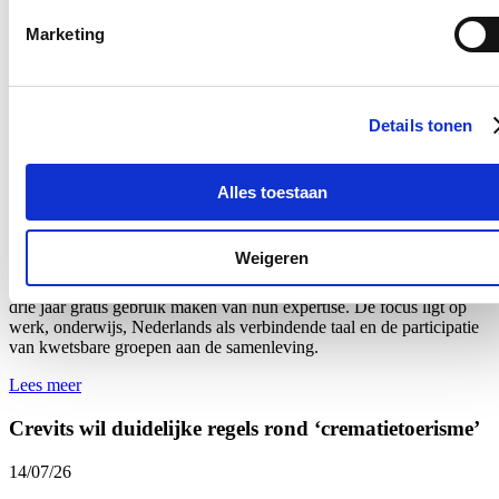
het nieuw Vlaams Dienstverleningscharter van de Vlaamse overheid
en werd
deze week
via een omzendbrief gecommuniceerd naar alle
Marketing
entiteiten.
Lees meer
Crevits ondersteunt lokale besturen voor sociale
Details tonen
cohesie en betere integratie
17/07/26
Alles toestaan
Vlaams minister van Integratie en Inburgering Hilde Crevits
investeert 11,8 miljoen euro in organisaties die lokale besturen
Weigeren
ondersteunen bij het versterken van de lokale sociale cohesie en
integratie. Alle Vlaamse steden en gemeenten kunnen de komende
drie jaar gratis gebruik maken van hun expertise. De focus ligt op
werk, onderwijs, Nederlands als verbindende taal en de participatie
van kwetsbare groepen aan de samenleving.
Lees meer
Crevits wil duidelijke regels rond ‘crematietoerisme’
14/07/26