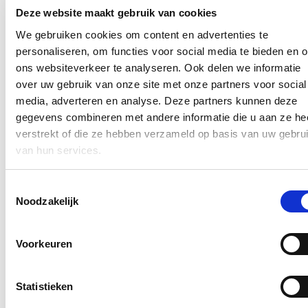
bovenstaand mailadres*
Deze website maakt gebruik van cookies
Klik
hier
om de privacyvoorwaarden te raadplegen
We gebruiken cookies om content en advertenties te
personaliseren, om functies voor social media te bieden en 
ons websiteverkeer te analyseren. Ook delen we informatie
Nieuws
over uw gebruik van onze site met onze partners voor social
media, adverteren en analyse. Deze partners kunnen deze
Aantal meldingen van agressief of ongewenst gedrag
gegevens combineren met andere informatie die u aan ze he
stijgt fors binnen Vlaamse overheid: nieuwe regeling
verstrekt of die ze hebben verzameld op basis van uw gebru
dat dossiers tijdelijk kan opschorten in geval van
van hun services.
agressie voortaan van kracht
22/07/26
Toestemmingsselectie
Noodzakelijk
Het aantal meldingen van ongewenst gedrag van derden tegenover
personeelsleden van de Vlaamse overheid
steeg met 60%.
Dat blijkt
uit nieuwe cijfers van Vlaams minister van Bestuurszaken Hilde
Voorkeuren
Crevits. De minister wil daarom strenger optreden: indien
overheidspersoneel wordt geconfronteerd met agressie van burgers,
kan er voortaan onmiddellijk en kordaat op worden gereageerd door
het voorval uitdrukkelijk mee te nemen bij de beoordeling van het
Statistieken
dossier van de betrokken persoon. De regeling werd vastgelegd in