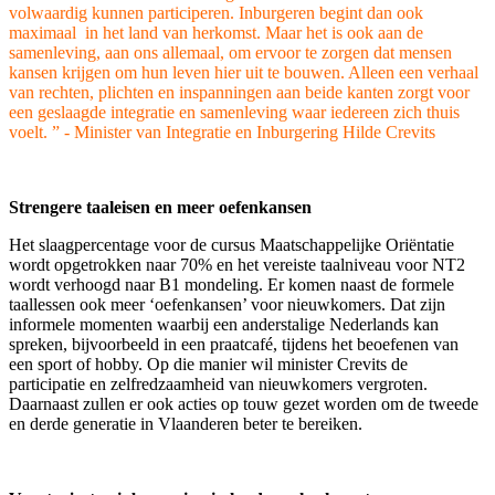
volwaardig kunnen participeren
.
I
nburgeren
begint dan ook
maximaal
in
het land van herkomst.
Maar het is ook aan de
samenleving, aan ons
allemaal
, om ervoor te zorgen dat mensen
kansen krijgen om hun leven
hier
uit
te bouwen.
Alleen een verhaal
van rechten, plichten en inspanningen aan beide
kanten zorgt voor
een geslaagde integratie en samenleving waar iedereen zich thuis
voelt.
”
- Minister van
Integratie en Inburgering
Hilde Crevits
Strengere taaleisen en meer oefenkansen
Het slaagpercentage voor de cursus Maatschappelijke Oriëntatie
wordt opgetrokken naar 70% en het vereiste taalniveau voor NT2
wordt verhoogd naar B1 mondeling. Er komen naast de formele
taallessen ook meer ‘oefenkansen’ voor nieuwkomers. Dat zijn
informele momenten waarbij een anderstalige Nederlands kan
spreken, bijvoorbeeld in een praatcafé, tijdens het beoefenen van
een sport of hobby. Op die manier wil minister Crevits de
participatie en zelfredzaamheid van nieuwkomers vergroten.
Daarnaast zullen er ook acties op touw gezet worden om de tweede
en derde generatie in Vlaanderen beter te bereiken.