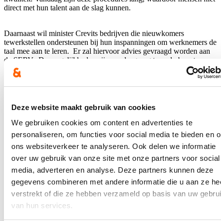
direct met hun talent aan de slag kunnen.
Daarnaast wil minister Crevits bedrijven die nieuwkomers
tewerkstellen ondersteunen bij hun inspanningen om werknemers de
taal mee aan te leren. Er zal hiervoor advies gevraagd worden aan
de SERV. De mogelijkheden zijn vandaag nog te onderbenut,
terwijl de werkvloer de perfecte plek is om beter Nederlands te
leren.
Blijf op de hoogte
Deze website maakt gebruik van cookies
Ontvang mijn nieuwsbrief.
We gebruiken cookies om content en advertenties te
personaliseren, om functies voor social media te bieden en 
E-mailadres
ons websiteverkeer te analyseren. Ook delen we informatie
Postcode
over uw gebruik van onze site met onze partners voor social
media, adverteren en analyse. Deze partners kunnen deze
Ja, ik wens de nieuwsbrief van Hilde Crevits te ontvangen op
gegevens combineren met andere informatie die u aan ze he
bovenstaand mailadres*
verstrekt of die ze hebben verzameld op basis van uw gebru
Klik
hier
om de privacyvoorwaarden te raadplegen
van hun services.