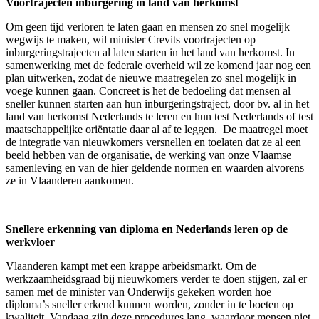
Voortrajecten inburgering in land van herkomst
Om geen tijd verloren te laten gaan en mensen zo snel mogelijk
wegwijs te maken, wil minister Crevits voortrajecten op
inburgeringstrajecten al laten starten in het land van herkomst. In
samenwerking met de federale overheid wil ze komend jaar nog een
plan uitwerken, zodat de nieuwe maatregelen zo snel mogelijk in
voege kunnen gaan. Concreet is het de bedoeling dat mensen al
sneller kunnen starten aan hun inburgeringstraject, door bv. al in het
land van herkomst Nederlands te leren en hun test Nederlands of test
maatschappelijke oriëntatie daar al af te leggen. De maatregel moet
de integratie van nieuwkomers versnellen en toelaten dat ze al een
beeld hebben van de organisatie, de werking van onze Vlaamse
samenleving en van de hier geldende normen en waarden alvorens
ze in Vlaanderen aankomen.
Snellere erkenning van diploma en Nederlands leren op de
werkvloer
Vlaanderen kampt met een krappe arbeidsmarkt. Om de
werkzaamheidsgraad bij nieuwkomers verder te doen stijgen, zal er
samen met de minister van Onderwijs gekeken worden hoe
diploma’s sneller erkend kunnen worden, zonder in te boeten op
kwaliteit. Vandaag zijn deze procedures lang, waardoor mensen niet