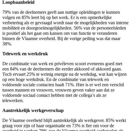
Loopbaanbeleid
79% van de deelnemers geeft aan nuttige opleidingen te kunnen
volgen en 85% leert bij op het werk. Er is een opmerkelijke
verbetering als er gevraagd wordt naar de mogelijkheden van interne
mobiliteit en doorgroeimogelijkheden. 56% van de personeelsleden
is positief als het gaat om kansen om van functie te veranderen
binnen de Vlaamse overheid. Bij de vorige peiling was dat maar
38%.
Telewerk en werkdruk
De combinatie van werk en privéleven scoort eveneens goed met
een 84% van de deelnemers die eerder akkoord of akkoord gaan.
Toch ervaart 25% te weinig energie na de werkdag, wat kan wijzen
op een hoge werkdruk. En de combinatie van telewerk en
voldoende sociale contacten haalt 71%. Hier is er wel een verschil
tussen mannen en vrouwen, vrouwen geven vaker aan dat ze
voldoende sociaal contact hebben met de collega’s als ze
telewerken.
Aantrekkelijk werkgeverschap
De Vlaamse overheid blijft aantrekkelijk als werkgever. 85% werkt
graag voor zijn of haar organisatie en 73% is fier om voor de
overheid te werken.78% zou de Vlaamse overheid aanbevelen als