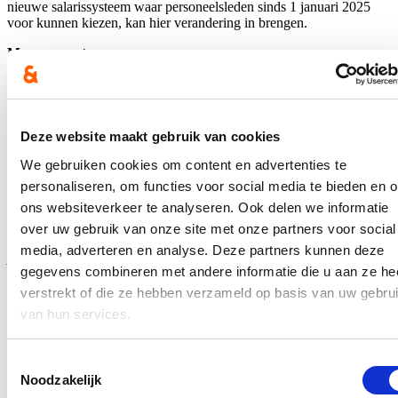
nieuwe salarissysteem waar personeelsleden sinds 1 januari 2025
voor kunnen kiezen, kan hier verandering in brengen.
Management
Er is een afzonderlijke bevraging van het management gebeurd. Het
management beoordeelt het functioneren van de Vlaamse overheid
positiever dan in 2022 maar is wel kritisch over het personeels- en
beloningsbeleid als het gaat over externe instroom of het behoud van
Deze website maakt gebruik van cookies
personeelsleden. Er wordt gepleit voor een meer gedifferentieerd
beloningsbeleid. Het leiderschap binnen de Vlaamse overheid krijgt
We gebruiken cookies om content en advertenties te
wel goede punten.
personaliseren, om functies voor social media te bieden en 
ons websiteverkeer te analyseren. Ook delen we informatie
“Deze bevraging houdt de vinger aan de pols om blijvend een
voortrekkersrol te spelen en oog te hebben voor de thema’s die beter
over uw gebruik van onze site met onze partners voor social
kunnen scoren. In juni 2024, werd met ‘Expeditie Talent’ het nieuwe
media, adverteren en analyse. Deze partners kunnen deze
personeelsbeleid gelanceerd wat meer mobiliteit,
gegevens combineren met andere informatie die u aan ze he
ontwikkelingskansen en flexibiliteit in loon biedt en ook oog heeft
voor welzijn, inclusie en integriteit. Hiermee bieden we alvast een
verstrekt of die ze hebben verzameld op basis van uw gebru
antwoord voor een deel van aandachtspunten. Zelf werk ik met een
van hun services.
vernieuwde EVC-procedure drempels weg om nieuw talent aan te
werven en zal ik verder inzetten op een optimalisering van de
bescherming van klokkenluiders. Integriteit is namelijk een
Toestemmingsselectie
speerpunt voor mij. ” Hilde Crevits
Noodzakelijk