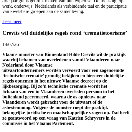
drie jaar gratis gebruik maken van hun expertise. De focus ligt op
werk, onderwijs, Nederlands als verbindende taal en de participatie
van kwetsbare groepen aan de samenleving.
Lees meer
Crevits wil duidelijke regels rond ‘crematietoerisme’
14/07/26
Vlaams minister van Binnenland Hilde Crevits wil de praktijk
waarbij lichamen van overledenen vanuit Vlaanderen naar
Nederland door Vlaamse
uitvaartondernemers worden vervoerd voor een zogenoemde
‘technische crematie’ grondig bekijken en hierover duidelijke
regels opnemen in het nieuwe Vlaamse decreet op de
lijkbezorging. Bij zo’n technische crematie wordt het
lichaam van een in Vlaanderen overleden persoon in het
buitenland gecremeerd, waarna de as opnieuw naar
Vlaanderen wordt gebracht voor de uitvaart of de
asbestemming. Volgens de minister roept die praktijk
belangrijke juridische en maatschappelijke vragen op. Dat heeft
ze geantwoord op een vraag van Katrien Schryvers in de
commissie in het Vlaams Parlement.