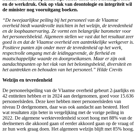
en de werkdruk. Ook op vlak van deontologie en integriteit wil
de minister nog vooruitgang boeken.
“De tweejaarlijkse peiling bij het personeel van de Vlaamse
overheid biedt waardevolle inzichten in het welzijn, de tevredenheid
en de loopbaanervaring. Ze vormt een belangrijke barometer voor
het personeelsbeleid. Algemeen stellen we vast dat het resultaat zeer
goed is en dat de Vlaamse overheid een aantrekkelijke werkgever is.
Positieve punten zijn onder meer de tevredenheid op het werk,
respectvolle omgang met de leidinggevende, de fierheid en
maatschappelijke waarde en doorgroeikansen. Maar er zijn ook
aandachtspunten op het vlak van het beloningsbeleid, diversiteit en
het aantrekken en behouden van het personeel.” Hilde Crevits
Welzijn en tevredenheid
De personeelspeiling van de Vlaamse overheid gebeurt 2-jaarlijks en
42 entiteiten hebben er in 2024 aan deelgenomen, goed voor 15.636
personeelsleden. Deze keer hebben meer personeelsleden van
niveau D deelgenomen, daar was ook aandacht aan besteed. Heel
wat resultaten zijn beter in vergelijking met de vorige peiling in
2022. De algemene werktevredenheid scoort hoog met 88% van de
deelnemers die akkoord gaan of eerder akkoord gaan op de vraag of
ze hun werk graag doen. Het algemeen welzijn blijft met 85% hoog.