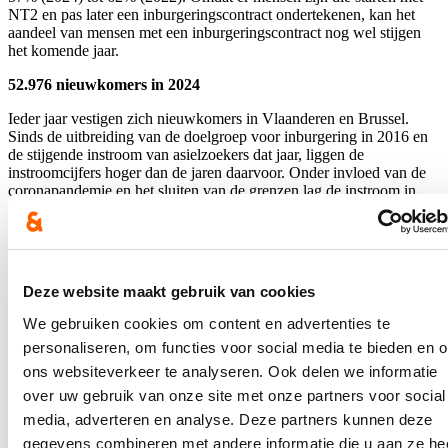
NT2 en pas later een inburgeringscontract ondertekenen, kan het
aandeel van mensen met een inburgeringscontract nog wel stijgen
het komende jaar.
52.976 nieuwkomers in 2024
Ieder jaar vestigen zich nieuwkomers in Vlaanderen en Brussel.
Sinds de uitbreiding van de doelgroep voor inburgering in 2016 en
de stijgende instroom van asielzoekers dat jaar, liggen de
instroomcijfers hoger dan de jaren daarvoor. Onder invloed van de
coronapandemie en het sluiten van de grenzen lag de instroom in
2020 en 2021 een heel stuk lager. In 2022 lag de instroom door de
komst van tijdelijk ontheemden uit Oekraïne op 62.641 personen. In
2024 lag de instroom in Vlaanderen opnieuw hoog met 52.976
nieuwkomers, maar dit is wel een daling van 3% en opzichte van
2023.
Deze website maakt gebruik van cookies
De instroom was het hoogste in stad Antwerpen met 9.920
We gebruiken cookies om content en advertenties te
nieuwkomers, gevolgd door 9.880 nieuwkomers in Vlaams-Brabant
personaliseren, om functies voor social media te bieden en 
en 8.081 in provincie Antwerpen. De instroom is het laagste stad
Gent met gemiddeld 9% van de totale jaarlijkse instroom.
ons websiteverkeer te analyseren. Ook delen we informatie
over uw gebruik van onze site met onze partners voor social
In 2024 kwamen de meeste nieuwkomers uit Roemenië (5.884)
media, adverteren en analyse. Deze partners kunnen deze
gevolgd door Oekraïne (5.450), Nederland (4.801), Turkije (2.391),
Marokko (2.325), Polen (2.055), Bulgarije (1.978), Portugal (1.800)
gegevens combineren met andere informatie die u aan ze he