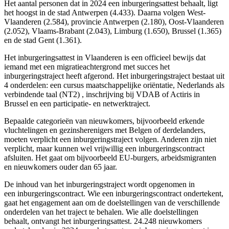
Het aantal personen dat in 2024 een inburgeringsattest behaalt, ligt
het hoogst in de stad Antwerpen (4.433). Daarna volgen West-
Vlaanderen (2.584), provincie Antwerpen (2.180), Oost-Vlaanderen
(2.052), Vlaams-Brabant (2.043), Limburg (1.650), Brussel (1.365)
en de stad Gent (1.361).
Het inburgeringsattest in Vlaanderen is een officieel bewijs dat
iemand met een migratieachtergrond met succes het
inburgeringstraject heeft afgerond. Het inburgeringstraject bestaat uit
4 onderdelen: een cursus maatschappelijke oriëntatie, Nederlands als
verbindende taal (NT2) , inschrijving bij VDAB of Actiris in
Brussel en een participatie- en netwerktraject.
Bepaalde categorieën van nieuwkomers, bijvoorbeeld erkende
vluchtelingen en gezinsherenigers met Belgen of derdelanders,
moeten verplicht een inburgeringstraject volgen. Anderen zijn niet
verplicht, maar kunnen wel vrijwillig een inburgeringscontract
afsluiten. Het gaat om bijvoorbeeld EU-burgers, arbeidsmigranten
en nieuwkomers ouder dan 65 jaar.
De inhoud van het inburgeringstraject wordt opgenomen in
een inburgeringscontract. Wie een inburgeringscontract ondertekent,
gaat het engagement aan om de doelstellingen van de verschillende
onderdelen van het traject te behalen. Wie alle doelstellingen
behaalt, ontvangt het inburgeringsattest. 24.248 nieuwkomers