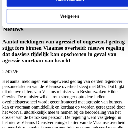
Klik
hier
om de privacyvoorwaarden te raadplegen
Weigeren
Nieuws
Aantal meldingen van agressief of ongewenst gedrag
stijgt fors binnen Vlaamse overheid: nieuwe regeling
dat dossiers tijdelijk kan opschorten in geval van
agressie voortaan van kracht
22/07/26
Het aantal meldingen van ongewenst gedrag van derden tegenover
personeelsleden van de Vlaamse overheid
steeg met 60%.
Dat blijkt
uit nieuwe cijfers van Vlaams minister van Bestuurszaken Hilde
Crevits. De minister wil daarom strenger optreden: indien
overheidspersoneel wordt geconfronteerd met agressie van burgers,
kan er voortaan onmiddellijk en kordaat op worden gereageerd door
het voorval uitdrukkelijk mee te nemen bij de beoordeling van het
dossier van de betrokken persoon. De regeling werd vastgelegd in
het nieuw Vlaams Dienstverleningscharter van de Vlaamse overheid
en werd
deze week
via een omzendbrief gecommuniceerd naar alle