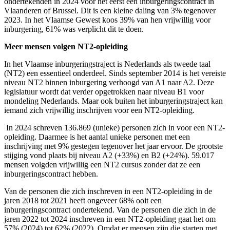
ondertekenden in 2024 voor het eerst een inburgeringscontract in
Vlaanderen of Brussel. Dit is een kleine daling van 3% tegenover
2023. In het Vlaamse Gewest koos 39% van hen vrijwillig voor
inburgering, 61% was verplicht dit te doen.
Meer mensen volgen NT2-opleiding
In het Vlaamse inburgeringstraject is Nederlands als tweede taal
(NT2) een essentieel onderdeel. Sinds september 2014 is het vereiste
niveau NT2 binnen inburgering verhoogd van A1 naar A2. Deze
legislatuur wordt dat verder opgetrokken naar niveau B1 voor
mondeling Nederlands. Maar ook buiten het inburgeringstraject kan
iemand zich vrijwillig inschrijven voor een NT2-opleiding.
In 2024 schreven 136.869 (unieke) personen zich in voor een NT2-
opleiding. Daarmee is het aantal unieke personen met een
inschrijving met 9% gestegen tegenover het jaar ervoor. De grootste
stijging vond plaats bij niveau A2 (+33%) en B2 (+24%). 59.017
mensen volgden vrijwillig een NT2 cursus zonder dat ze een
inburgeringscontract hebben.
Van de personen die zich inschreven in een NT2-opleiding in de
jaren 2018 tot 2021 heeft ongeveer 68% ooit een
inburgeringscontract ondertekend. Van de personen die zich in de
jaren 2022 tot 2024 inschreven in een NT2-opleiding gaat het om
57% (2024) tot 62% (2022). Omdat er mensen zijn die starten met