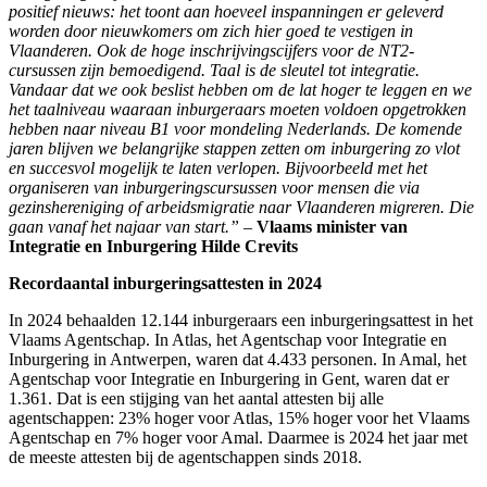
positief nieuws: het toont aan hoeveel inspanningen er geleverd
worden door nieuwkomers om zich hier goed te vestigen in
Vlaanderen. Ook de hoge inschrijvingscijfers voor de NT2-
cursussen zijn bemoedigend. Taal is de sleutel tot integratie.
Vandaar dat we ook beslist hebben om de lat hoger te leggen en we
het taalniveau waaraan inburgeraars moeten voldoen opgetrokken
hebben naar niveau B1 voor mondeling Nederlands. De komende
jaren blijven we belangrijke stappen zetten om inburgering zo vlot
en succesvol mogelijk te laten verlopen. Bijvoorbeeld met het
organiseren van inburgeringscursussen voor mensen die via
gezinshereniging of arbeidsmigratie naar Vlaanderen migreren. Die
gaan vanaf het najaar van start.”
–
Vlaams minister van
Integratie en Inburgering Hilde Crevits
Recordaantal inburgeringsattesten in 2024
In 2024 behaalden 12.144 inburgeraars een inburgeringsattest in het
Vlaams Agentschap. In Atlas, het Agentschap voor Integratie en
Inburgering in Antwerpen, waren dat 4.433 personen. In Amal, het
Agentschap voor Integratie en Inburgering in Gent, waren dat er
1.361. Dat is een stijging van het aantal attesten bij alle
agentschappen: 23% hoger voor Atlas, 15% hoger voor het Vlaams
Agentschap en 7% hoger voor Amal. Daarmee is 2024 het jaar met
de meeste attesten bij de agentschappen sinds 2018.