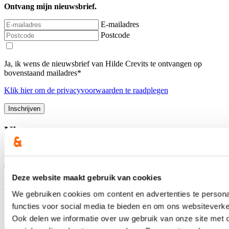
Ontvang mijn nieuwsbrief.
E-mailadres
Postcode
Ja, ik wens de nieuwsbrief van Hilde Crevits te ontvangen op
bovenstaand mailadres*
Klik
hier
om de privacyvoorwaarden te raadplegen
Nieuws
Aantal meldingen van agressief of ongewenst gedrag
stijgt fors binnen Vlaamse overheid: nieuwe regeling
dat dossiers tijdelijk kan opschorten in geval van
Deze website maakt gebruik van cookies
agressie voortaan van kracht
We gebruiken cookies om content en advertenties te persona
functies voor social media te bieden en om ons websiteverke
22/07/26
Ook delen we informatie over uw gebruik van onze site met 
Het aantal meldingen van ongewenst gedrag van derden tegenover