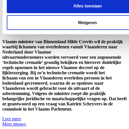
Alles toestaan
Lees meer
Crevits wil duidelijke regels rond ‘crematietoerisme’
Weigeren
14/07/26
Vlaams minister van Binnenland Hilde Crevits wil de praktijk
waarbij lichamen van overledenen vanuit Vlaanderen naar
Nederland door Vlaamse
uitvaartondernemers worden vervoerd voor een zogenoemde
‘technische crematie’ grondig bekijken en hierover duidelijke
regels opnemen in het nieuwe Vlaamse decreet op de
lijkbezorging. Bij zo’n technische crematie wordt het
lichaam van een in Vlaanderen overleden persoon in het
buitenland gecremeerd, waarna de as opnieuw naar
Vlaanderen wordt gebracht voor de uitvaart of de
asbestemming. Volgens de minister roept die praktijk
belangrijke juridische en maatschappelijke vragen op. Dat heeft
ze geantwoord op een vraag van Katrien Schryvers in de
commissie in het Vlaams Parlement.
Lees meer
Meer nieuws