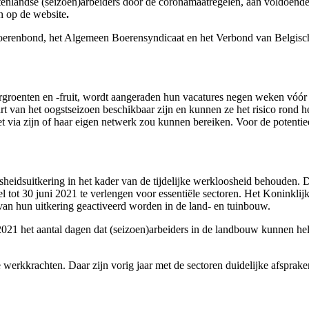
enlandse (seizoen)arbeiders door de coronamaatregelen, aan voldoende
n op de website
.
erenbond, het Algemeen Boerensyndicaat en het Verbond van Belgisch
groenten en -fruit, wordt aangeraden hun vacatures negen weken vóór 
t van het oogstseizoen beschikbaar zijn en kunnen ze het risico rond h
t via zijn of haar eigen netwerk zou kunnen bereiken. Voor de potenti
eidsuitkering in het kader van de tijdelijke werkloosheid behouden. 
l tot 30 juni 2021 te verlengen voor essentiële sectoren. Het Koninklij
 hun uitkering geactiveerd worden in de land- en tuinbouw.
 2021 het aantal dagen dat (seizoen)arbeiders in de landbouw kunnen he
 werkkrachten. Daar zijn vorig jaar met de sectoren duidelijke afsprak