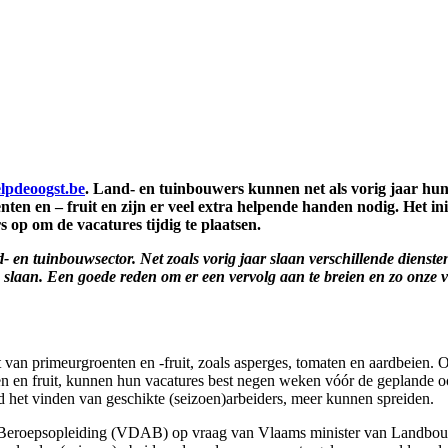
lpdeoogst.be
. Land- en tuinbouwers kunnen net als vorig jaar hu
en en – fruit en zijn er veel extra helpende handen nodig. Het i
s op om de vacatures tijdig te plaatsen.
 en tuinbouwsector. Net zoals vorig jaar slaan verschillende dienste
 slaan. Een goede reden om er een vervolg aan te breien en zo onze v
n primeurgroenten en -fruit, zoals asperges, tomaten en aardbeien. Op
n en fruit, kunnen hun vacatures best negen weken vóór de geplande o
rond het vinden van geschikte (seizoen)arbeiders, meer kunnen spreiden.
n Beroepsopleiding (VDAB) op vraag van Vlaams minister van Landbou