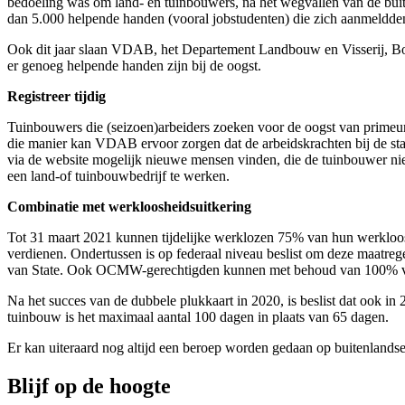
bedoeling was om land- en tuinbouwers, na het wegvallen van de buit
dan 5.000 helpende handen (vooral jobstudenten) die zich aanmeldde
Ook dit jaar slaan VDAB, het Departement Landbouw en Visserij, Bo
er genoeg helpende handen zijn bij de oogst.
Registreer tijdig
Tuinbouwers die (seizoen)arbeiders zoeken voor de oogst van primeur
die manier kan VDAB ervoor zorgen dat de arbeidskrachten bij de star
via de website mogelijk nieuwe mensen vinden, die de tuinbouwer nie
een land-of tuinbouwbedrijf te werken.
Combinatie met werkloosheidsuitkering
Tot 31 maart 2021 kunnen tijdelijke werklozen 75% van hun werkloosh
verdienen. Ondertussen is op federaal niveau beslist om deze maatrege
van State. Ook OCMW-gerechtigden kunnen met behoud van 100% van
Na het succes van de dubbele plukkaart in 2020, is beslist dat ook in
tuinbouw is het maximaal aantal 100 dagen in plaats van 65 dagen.
Er kan uiteraard nog altijd een beroep worden gedaan op buitenlandse
Blijf op de hoogte