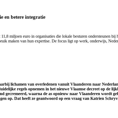
e en betere integratie
11,8 miljoen euro in organisaties die lokale besturen ondersteunen bij h
uik maken van hun expertise. De focus ligt op werk, onderwijs, Nederl
waarbij lichamen van overledenen vanuit Vlaanderen naar Nederl
uidelijke regels opnemen in het nieuwe Vlaamse decreet op de lijk
and gecremeerd, waarna de as opnieuw naar Vlaanderen wordt gebr
ragen op. Dat heeft ze geantwoord op een vraag van Katrien Schryv