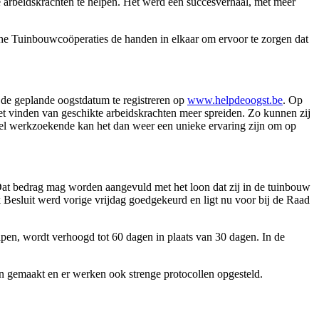
 arbeidskrachten te helpen. Het werd een succesverhaal, met meer
e Tuinbouwcoöperaties de handen in elkaar om ervoor te zorgen dat
de geplande oogstdatum te registreren op
www.helpdeoogst.be
. Op
et vinden van geschikte arbeidskrachten meer spreiden. Zo kunnen zij
eel werkzoekende kan het dan weer een unieke ervaring zijn om op
Dat bedrag mag worden aangevuld met het loon dat zij in de tuinbouw
k Besluit werd vorige vrijdag goedgekeurd en ligt nu voor bij de Raad
lpen, wordt verhoogd tot 60 dagen in plaats van 30 dagen. In de
en gemaakt en er werken ook strenge protocollen opgesteld.