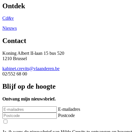
Ontdek
Cd&v
Nieuws
Contact
Koning Albert II-laan 15 bus 520
1210 Brussel
kabinet.crevits@vlaanderen.be
02/552 68 00
Blijf op de hoogte
Ontvang mijn nieuwsbrief.
E-mailadres
Postcode
Ja, ik wens de nieuwsbrief van Hilde Crevits te ontvangen op bovens