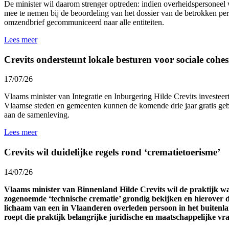
De minister wil daarom strenger optreden: indien overheidspersoneel 
mee te nemen bij de beoordeling van het dossier van de betrokken p
omzendbrief gecommuniceerd naar alle entiteiten.
Lees meer
Crevits ondersteunt lokale besturen voor sociale cohesi
17/07/26
Vlaams minister van Integratie en Inburgering Hilde Crevits investeert 
Vlaamse steden en gemeenten kunnen de komende drie jaar gratis gebr
aan de samenleving.
Lees meer
Crevits wil duidelijke regels rond ‘crematietoerisme’
14/07/26
Vlaams minister van Binnenland Hilde Crevits wil de praktijk 
zogenoemde ‘technische crematie’ grondig bekijken en hierover d
lichaam van een in Vlaanderen overleden persoon in het buitenl
roept die praktijk belangrijke juridische en maatschappelijke v