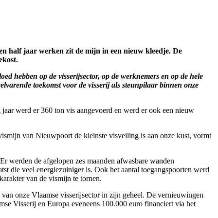
n half jaar werken zit de mijn in een nieuw kleedje. De
ekost.
vloed hebben op de visserijsector, op de werknemers en op de hele
elvarende toekomst voor de visserij als steunpilaar binnen onze
ig jaar werd er 360 ton vis aangevoerd en werd er ook een nieuw
ismijn van Nieuwpoort de kleinste visveiling is aan onze kust, vormt
t. Er werden de afgelopen zes maanden afwasbare wanden
tst die veel energiezuiniger is. Ook het aantal toegangspoorten werd
arakter van de vismijn te tornen.
g van onze Vlaamse visserijsector in zijn geheel. De vernieuwingen
se Visserij en Europa eveneens 100.000 euro financiert via het