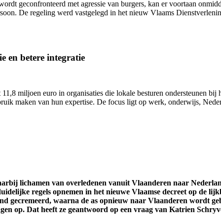
wordt geconfronteerd met agressie van burgers, kan er voortaan onmidd
ersoon. De regeling werd vastgelegd in het nieuw Vlaams Dienstverlen
e en betere integratie
11,8 miljoen euro in organisaties die lokale besturen ondersteunen bij h
uik maken van hun expertise. De focus ligt op werk, onderwijs, Nederl
waarbij lichamen van overledenen vanuit Vlaanderen naar Nederl
uidelijke regels opnemen in het nieuwe Vlaamse decreet op de lijk
and gecremeerd, waarna de as opnieuw naar Vlaanderen wordt gebr
ragen op. Dat heeft ze geantwoord op een vraag van Katrien Schryv