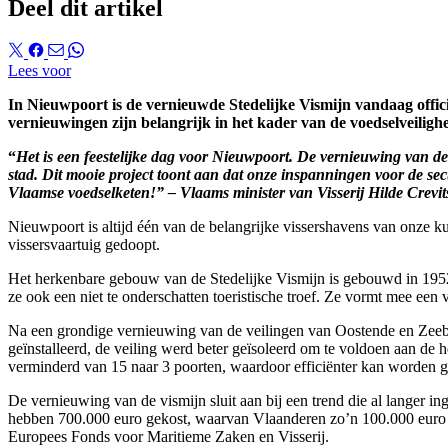
Deel dit artikel
Lees voor
In Nieuwpoort is de vernieuwde Stedelijke Vismijn vandaag offici
vernieuwingen zijn belangrijk in het kader van de voedselveilig
“
Het is een feestelijke dag voor Nieuwpoort. De vernieuwing van de 
stad. Dit mooie project toont aan dat onze inspanningen voor de se
Vlaamse voedselketen!” – Vlaams minister van Visserij Hilde Crevit
Nieuwpoort is altijd één van de belangrijke vissershavens van onze ku
vissersvaartuig gedoopt.
Het herkenbare gebouw van de Stedelijke Vismijn is gebouwd in 1952 e
ze ook een niet te onderschatten toeristische troef. Ze vormt mee e
Na een grondige vernieuwing van de veilingen van Oostende en Zeeb
geïnstalleerd, de veiling werd beter geïsoleerd om te voldoen aan de 
verminderd van 15 naar 3 poorten, waardoor efficiënter kan worden g
De vernieuwing van de vismijn sluit aan bij een trend die al langer 
hebben 700.000 euro gekost, waarvan Vlaanderen zo’n 100.000 euro vo
Europees Fonds voor Maritieme Zaken en Visserij.