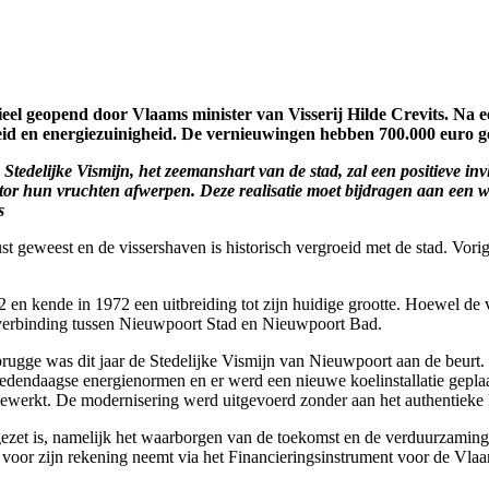
eel geopend door Vlaams minister van Visserij Hilde Crevits. Na ee
heid en energiezuinigheid. De vernieuwingen hebben 700.000 euro g
Stedelijke Vismijn, het zeemanshart van de stad, zal een positieve in
ctor hun vruchten afwerpen. Deze realisatie moet bijdragen aan een w
s
st geweest en de vissershaven is historisch vergroeid met de stad. Vor
n kende in 1972 een uitbreiding tot zijn huidige grootte. Hoewel de v
en verbinding tussen Nieuwpoort Stad en Nieuwpoort Bad.
rugge was dit jaar de Stedelijke Vismijn van Nieuwpoort aan de beur
hedendaagse energienormen en er werd een nieuwe koelinstallatie geplaa
ewerkt. De modernisering werd uitgevoerd zonder aan het authentieke k
ingezet is, namelijk het waarborgen van de toekomst en de verduurzamin
or zijn rekening neemt via het Financieringsinstrument voor de Vlaam