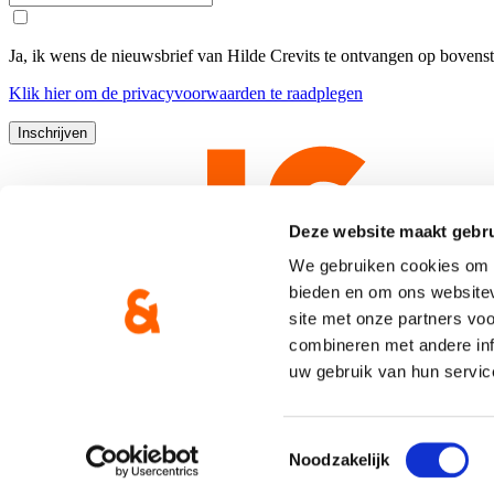
Ja, ik wens de nieuwsbrief van Hilde Crevits te ontvangen op bovens
Klik
hier
om de privacyvoorwaarden te raadplegen
Deze website maakt gebru
We gebruiken cookies om c
bieden en om ons websitev
site met onze partners vo
combineren met andere inf
uw gebruik van hun servic
Copyright © CD&V
Privacyverklaring
|
Cookie verklaring
Toestemmingsselectie
Noodzakelijk
Gemaakt door
Brand Response
met
NationBuilder